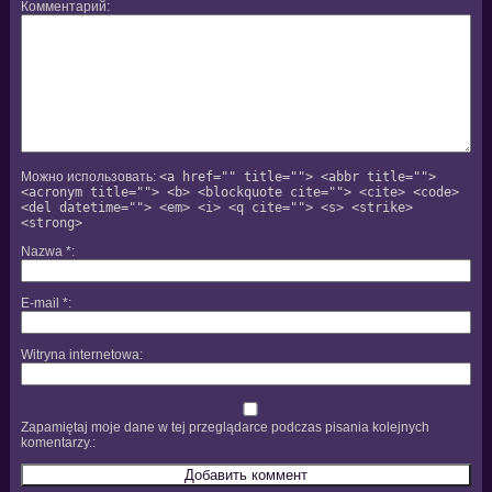
Комментарий
Можно использовать:
<a href="" title=""> <abbr title="">
<acronym title=""> <b> <blockquote cite=""> <cite> <code>
<del datetime=""> <em> <i> <q cite=""> <s> <strike>
<strong>
Nazwa
*
E-mail
*
Witryna internetowa
Zapamiętaj moje dane w tej przeglądarce podczas pisania kolejnych
komentarzy.