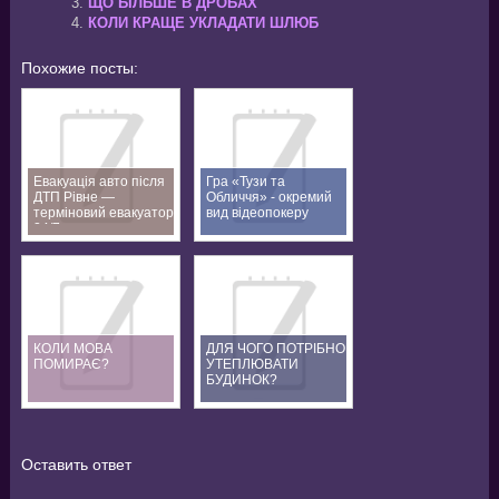
ЩО БІЛЬШЕ В ДРОБАХ
КОЛИ КРАЩЕ УКЛАДАТИ ШЛЮБ
Похожие посты:
Евакуація авто після
Гра «Тузи та
ДТП Рівне —
Обличчя» - окремий
терміновий евакуатор
вид відеопокеру
24/7
КОЛИ МОВА
ДЛЯ ЧОГО ПОТРІБНО
ПОМИРАЄ?
УТЕПЛЮВАТИ
БУДИНОК?
Оставить ответ