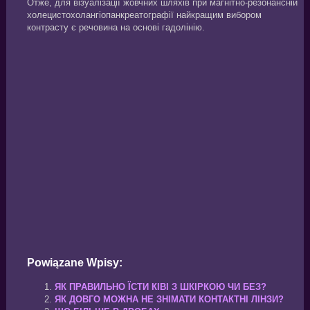
Отже, для візуалізації жовчних шляхів при магнітно-резонансній
холецистохолангіопанкреатографії найкращим вибором
контрасту є речовина на основі гадолінію.
Powiązane Wpisy:
ЯК ПРАВИЛЬНО ЇСТИ КІВІ З ШКІРКОЮ ЧИ БЕЗ?
ЯК ДОВГО МОЖНА НЕ ЗНІМАТИ КОНТАКТНІ ЛІНЗИ?