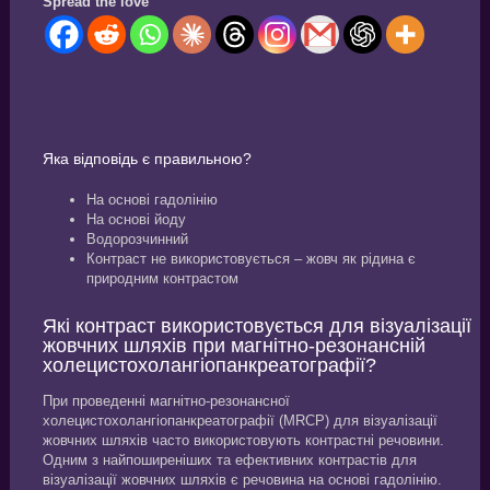
Spread the love
Яка відповідь є правильною?
На основі гадолінію
На основі йоду
Водорозчинний
Контраст не використовується – жовч як рідина є
природним контрастом
Які контраст використовується для візуалізації
жовчних шляхів при магнітно-резонансній
холецистохолангіопанкреатографії?
При проведенні магнітно-резонансної
холецистохолангіопанкреатографії (MRCP) для візуалізації
жовчних шляхів часто використовують контрастні речовини.
Одним з найпоширеніших та ефективних контрастів для
візуалізації жовчних шляхів є речовина на основі гадолінію.