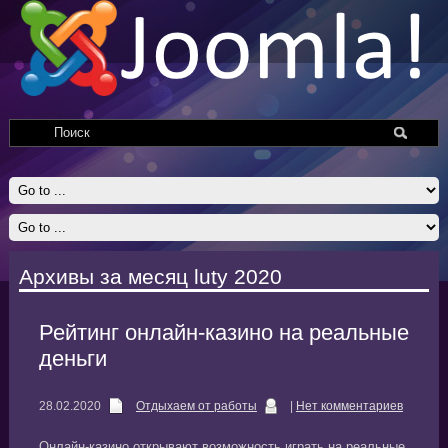
Архивы за месяц luty 2020
Рейтинг онлайн-казино на реальные
деньги
28.02.2020
Отдыхаем от работы
|
Нет комментариев
Онлайн-казино открывают возможность играть на реальные