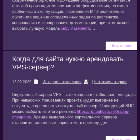
Современное офисное и домашнее оборудование отличается
высокой производительностью и эффективностью, но имеет
особенности эксплуатации. Применения МФУ значительно
облегчило решение определенных задач по распечатке,
копированию и сканированию документации, при этом важно
выбрать лучшую модель
мфу лазерного
.…
Читать еще
Когда для сайта нужно арендовать
VPS-сервер?
13.02.2020
Интернет-технологии
|
Нет комментариев
Виртуальный сервер VPS – это мощная и стабильная площадка.
При невысоких требованиях проекта будет выгоднее не
покупать, а арендовать виртуальный сервер. Подходящий ВПС
можно выбрать из этого рейтинга
https://ru.tophosts.net/rating-
cheap-vps
. Аренда выделенного виртуального сервера
становится идеальным вариантом, к примеру, для …
Читать еще