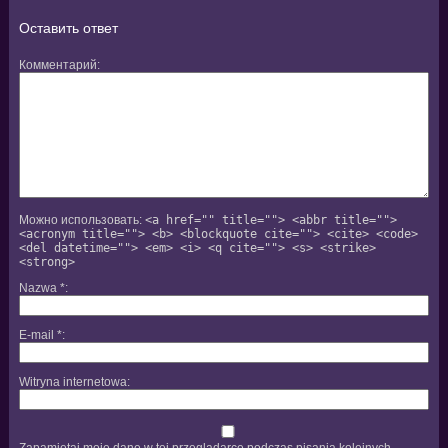
Оставить ответ
Комментарий
Можно использовать:
<a href="" title=""> <abbr title="">
<acronym title=""> <b> <blockquote cite=""> <cite> <code>
<del datetime=""> <em> <i> <q cite=""> <s> <strike>
<strong>
Nazwa
*
E-mail
*
Witryna internetowa