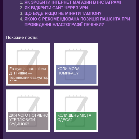
ЯК ЗРОБИТИ ІНТЕРНЕТ МАГАЗИН В ІНСТАГРАМІ
ЯК ВІДКРИТИ САЙТ ЧЕРЕЗ VPN
ЩО БУДЕ ЯКЩО НЕ МІНЯТИ ТАМПОН?
ЯКОЮ Є РЕКОМЕНДОВАНА ПОЗИЦІЯ ПАЦІЄНТА ПРИ
ПРОВЕДЕННІ ЕЛАСТОГРАФІЇ ПЕЧІНКИ?
Похожие посты:
Евакуація авто після
КОЛИ МОВА
ДТП Рівне —
ПОМИРАЄ?
терміновий евакуатор
24/7
ДЛЯ ЧОГО ПОТРІБНО
КОЛИ ДЕНЬ МІСТА
УТЕПЛЮВАТИ
ОДЕСА?
БУДИНОК?