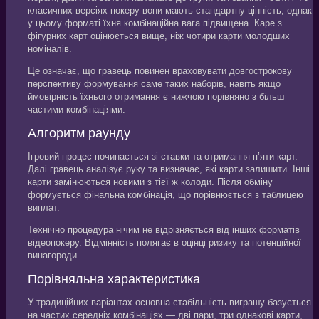
класичних версіях покеру вони мають стандартну цінність, однак
у цьому форматі їхня комбінаційна вага підвищена. Каре з
фігурних карт оцінюється вище, ніж чотири карти молодших
номіналів.
Це означає, що гравець повинен враховувати довгострокову
перспективу формування саме таких наборів, навіть якщо
ймовірність їхнього отримання є нижчою порівняно з більш
частими комбінаціями.
Алгоритм раунду
Ігровий процес починається зі ставки та отримання п’яти карт.
Далі гравець аналізує руку та визначає, які карти залишити. Інші
карти замінюються новими з тієї ж колоди. Після обміну
формується фінальна комбінація, що порівнюється з таблицею
виплат.
Технічно процедура нічим не відрізняється від інших форматів
відеопокеру. Відмінність полягає в оцінці ризику та потенційної
винагороди.
Порівняльна характеристика
У традиційних варіантах основна стабільність виграшу базується
на частих середніх комбінаціях — дві пари, три однакові карти,