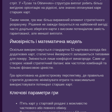
стріт. У «Тузах та Обличчях» структура виплат робить більш
вигідною орієнтацію на рідкісні, але значно оплачувані каре
старших карт.
Таким чином, гра має більш виражений елемент стратегічного
розрахунку. Рішення не завжди базуються на найближчій вигоді;
часто доцільно зберігати карти з високим потенціалом замість
гарантованої, але меншої виплати.
Ймовірність і математична модель
Оскільки використовується стандартна 52-карткова колода без
додаткових карт, статистичні ймовірності залишаються типовими
для покеру. Змінюється лише коефіцієнт винагороди. Саме це
створює новий стратегічний баланс між частотою комбінацій та
їхньою фінансовою цінністю.
Гра орієнтована на довгострокову перспективу, де правильна
стратегія дозволяє мінімізувати втрати та максимально
використовувати потенціал старших карт.
Ключові параметри гри
П’ять карт у стартовій роздачі з можливістю
часткового або повного обміну.