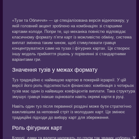
«Тузи та Обличчя» — це спеціалізована версія відеопокеру, у
якій головний акцент зроблено на комбінаціях зі старшими
картами колоди. Попри те, що механіка повністю відповідає
класичному формату п’яти карт із можливістю обміну, система
виплат змінена таким чином, щоб стимулювати гравця
концентруватися саме на тузах і фігурних картах. Це створює
іншу модель прийняття рішень у порівнянні зі стандартними
варіантами гри.
Значення тузів у межах формату
Туз традиційно є найвищою картою в покерній ієрархії. У цій
версії його роль підсилюється фінансово: комбінація з чотирьох
тузів має один із найвищих коефіцієнтів виплати. Така структура
змушує гравця інакше оцінювати навіть окремі карти в руці.
Навіть один туз після первинної роздачі може бути стратегічно
важливішим за неповний стріт із молодших карт. Це змінює
традиційні підходи до вибору карт для збереження.
Роль фігурних карт
Королі, дами та валети належать до групи так званих «облич». У