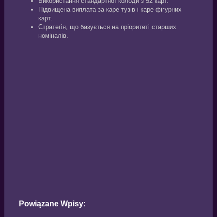
Використання стандартної колоди з 52 карт.
Підвищена виплата за каре тузів і каре фігурних
карт.
Стратегія, що базується на пріоритеті старших
номіналів.
Powiązane Wpisy: