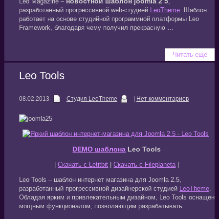
новостной шаблон joomla 2 5
Leo Magazine –
,
разработанный прогрессивной web-студией
LeoTheme
. Шаблон
работает на основе студийной программной платформы Leo
Framework, благодаря чему получил прекрасную …
Читать еще
Leo Tools
08.02.2013
Студия LeoTheme
|
Нет комментариев
DEMO шаблона
Leo Tools
|
Скачать с Letitbit
|
Скачать с Fileplaneta
|
Leo Tools – шаблон интернет магазина для Joomla 2.5,
разработанный прогрессивной дизайнерской студией
LeoTheme
.
Обладая ярким и привлекательным дизайном, Leo Tools оснащен
мощным функционалом, позволяющим разрабатывать …