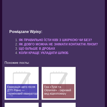
Powiązane Wpisy:
ЯК ПРАВИЛЬНО ЇСТИ КІВІ З ШКІРКОЮ ЧИ БЕЗ?
ЯК ДОВГО МОЖНА НЕ ЗНІМАТИ КОНТАКТНІ ЛІНЗИ?
ЩО БІЛЬШЕ В ДРОБАХ
КОЛИ КРАЩЕ УКЛАДАТИ ШЛЮБ
Похожие посты:
Евакуація авто після
Гра «Тузи та
ДТП Рівне —
Обличчя» - окремий
терміновий евакуатор
вид відеопокеру
24/7