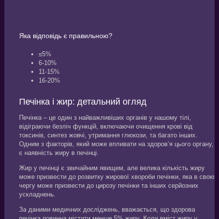
Яка відповідь є правильною?
≤5%
6-10%
11-15%
16-20%
Печінка і жир: детальний огляд
Печінка – це один з найважливіших органів у нашому тілі,
відіграючи безліч функцій, включаючи очищення крові від
токсинів, синтез жовчі, утримання глюкози, та багато інших.
Одним з факторів, який може впливати на здоров’я цього органу,
є наявність жиру в печінці.
Жир у печінці є звичайним явищем, але велика кількість жиру
може призвести до розвитку жирової хвороби печінки, яка в свою
чергу може призвести до цирозу печінки та інших серйозних
ускладнень.
За даними медичних досліджень, вважається, що здорова
печінка повинна містити менше 5% жиру. Коли вміст жиру у