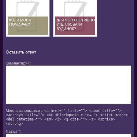
КОЛИ МОВА
ДЛЯ ЧОГО ПОТРІБНО
ПОМИРАЄ?
УТЕПЛЮВАТИ
БУДИНОК?
Оставить ответ
Комментарий
Можно использовать:
<a href="" title=""> <abbr title="">
<acronym title=""> <b> <blockquote cite=""> <cite> <code>
<del datetime=""> <em> <i> <q cite=""> <s> <strike>
<strong>
Nazwa
*