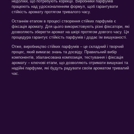
недоліки, що потребують корекції. Виробники парфумів
працюють над удосконаленням формул, щоб гарантувати
стійкість аромату протягом тривалого часу.
Останнім етапом в процесі створення стійких парфумів є
фіксація аромату. Для цього використовують різні фіксатори, які
дозволяють зберегти аромат на шкірі протягом довгого часу. Ця
процедура гарантує стійкість парфумів і додає їм вишуканості.
Отже, виробництво стійких парфумів – це складний і творчий
процес, який вимагає знань та досвіду. Правильний вибір
компонентів, збалансована композиція, тестування і фіксація
аромату – ключові етапи, що дозволяють отримати вишукані та
надійні парфуми, які будуть радувати своїм ароматом тривалий
час.