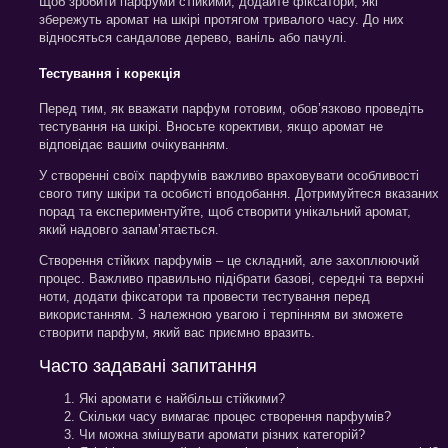
Щоб зробити парфуми стійкими, додайте фіксатори, які
збережуть аромат на шкірі протягом тривалого часу. До них
відносяться сандалове дерево, ваніль або пачулі.
Тестування і корекція
Перед тим, як вважати парфум готовим, обов’язково проведіть
тестування на шкірі. Вносьте корективи, якщо аромат не
відповідає вашим очікуванням.
У створенні своїх парфумів важливо враховувати особливості
свого типу шкіри та особисті вподобання. Дотримуйтеся вказаних
порад та експериментуйте, щоб створити унікальний аромат,
який надовго запам’ятається.
Створення стійких парфумів – це складний, але захоплюючий
процес. Важливо правильно підібрати базові, середні та верхні
ноти, додати фіксатори та провести тестування перед
використанням. З належною увагою і терпінням ви зможете
створити парфум, який вас приємно вразить.
Часто задавані запитання
Які аромати є найбільш стійкими?
Скільки часу вимагає процес створення парфумів?
Чи можна змішувати аромати різних категорій?