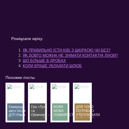
Powiązane wpisy:
ЯК ПРАВИЛЬНО ЇСТИ КІВІ З ШКІРКОЮ ЧИ БЕЗ?
ЯК ДОВГО МОЖНА НЕ ЗНІМАТИ КОНТАКТНІ ЛІНЗИ?
ЩО БІЛЬШЕ В ДРОБАХ
КОЛИ КРАЩЕ УКЛАДАТИ ШЛЮБ
Похожие посты:
Евакуація
Гра «Тузи
КОЛИ
ДЛЯ ЧОГО
авто після
та
МОВА
ПОТРІБНО
ДТП Рівне
Обличчя» -
ПОМИРАЄ?
УТЕПЛЮВАТИ
—
окремий
БУДИНОК?
терміновий
вид
евакуатор
відеопокеру