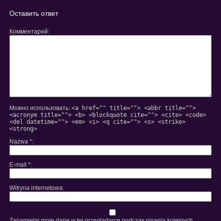
24/7
Оставить ответ
Комментарий
Можно использовать:
<a href="" title=""> <abbr title="">
<acronym title=""> <b> <blockquote cite=""> <cite> <code>
<del datetime=""> <em> <i> <q cite=""> <s> <strike>
<strong>
Nazwa
*
E-mail
*
Witryna internetowa
Zapamiętaj moje dane w tej przeglądarce podczas pisania kolejnych