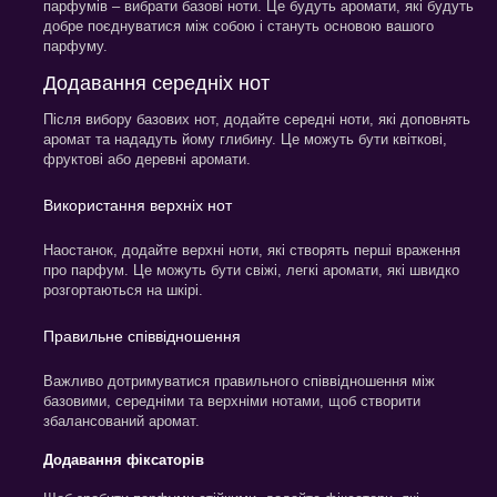
парфумів – вибрати базові ноти. Це будуть аромати, які будуть
добре поєднуватися між собою і стануть основою вашого
парфуму.
Додавання середніх нот
Після вибору базових нот, додайте середні ноти, які доповнять
аромат та нададуть йому глибину. Це можуть бути квіткові,
фруктові або деревні аромати.
Використання верхніх нот
Наостанок, додайте верхні ноти, які створять перші враження
про парфум. Це можуть бути свіжі, легкі аромати, які швидко
розгортаються на шкірі.
Правильне співвідношення
Важливо дотримуватися правильного співвідношення між
базовими, середніми та верхніми нотами, щоб створити
збалансований аромат.
Додавання фіксаторів