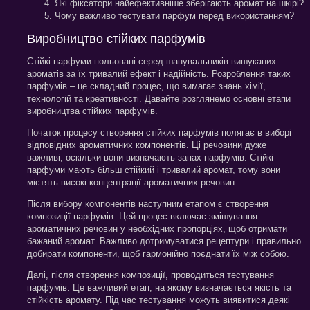
Які фіксатори найефективніше зберігають аромат на шкірі?
Чому важливо тестувати парфум перед використанням?
Виробництво стійких парфумів
Стійкі парфуми польовані серед шанувальників вишуканих
ароматів за їх тривалий ефект і надійність. Розроблення таких
парфумів – це складний процес, що вимагає знань хімії,
технологій та креативності. Давайте розглянемо основні етапи
виробництва стійких парфумів.
Початок процесу створення стійких парфумів полягає в виборі
відповідних ароматичних компонентів. Ці речовини дуже
важливі, оскільки вони визначають запах парфумів. Стійкі
парфуми мають більш стійкий і тривалий аромат, тому вони
містять високі концентрації ароматичних речовин.
Після вибору компонентів наступним етапом є створення
композиції парфумів. Цей процес включає змішування
ароматичних речовин у необхідних пропорціях, щоб отримати
бажаний аромат. Важливо дотримуватися рецептури і правильно
добирати компоненти, щоб гармонійно поєднати їх між собою.
Далі, після створення композиції, проводиться тестування
парфумів. Це важливий етап, на якому визначається якість та
стійкість аромату. Під час тестування можуть виявитися деякі