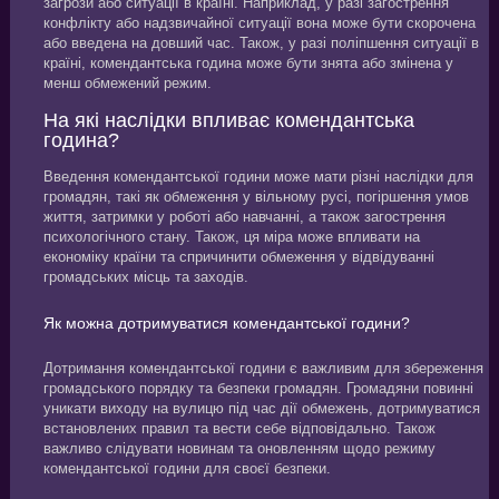
загрози або ситуації в країні. Наприклад, у разі загострення
конфлікту або надзвичайної ситуації вона може бути скорочена
або введена на довший час. Також, у разі поліпшення ситуації в
країні, комендантська година може бути знята або змінена у
менш обмежений режим.
На які наслідки впливає комендантська
година?
Введення комендантської години може мати різні наслідки для
громадян, такі як обмеження у вільному русі, погіршення умов
життя, затримки у роботі або навчанні, а також загострення
психологічного стану. Також, ця міра може впливати на
економіку країни та спричинити обмеження у відвідуванні
громадських місць та заходів.
Як можна дотримуватися комендантської години?
Дотримання комендантської години є важливим для збереження
громадського порядку та безпеки громадян. Громадяни повинні
уникати виходу на вулицю під час дії обмежень, дотримуватися
встановлених правил та вести себе відповідально. Також
важливо слідувати новинам та оновленням щодо режиму
комендантської години для своєї безпеки.