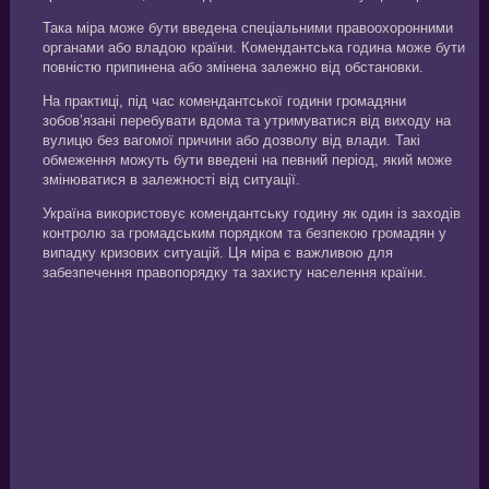
Така міра може бути введена спеціальними правоохоронними
органами або владою країни. Комендантська година може бути
повністю припинена або змінена залежно від обстановки.
На практиці, під час комендантської години громадяни
зобов’язані перебувати вдома та утримуватися від виходу на
вулицю без вагомої причини або дозволу від влади. Такі
обмеження можуть бути введені на певний період, який може
змінюватися в залежності від ситуації.
Україна використовує комендантську годину як один із заходів
контролю за громадським порядком та безпекою громадян у
випадку кризових ситуацій. Ця міра є важливою для
забезпечення правопорядку та захисту населення країни.