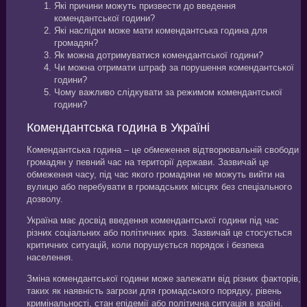
Які причини можуть призвести до введення
комендантської години?
Які наслідки може мати комендантська година для
громадян?
Як можна дотримуватися комендантської години?
Чи можна отримати штраф за порушення комендантської
години?
Чому важливо слідкувати за режимом комендантської
години?
Комендантська година в Україні
Комендантська година – це обмеження відтворювальній свободи
громадян у певний час на території держави. Зазвичай це
обмеження часу, під час якого громадяни не можуть вийти на
вулицю або перебувати в громадських місцях без спеціального
дозволу.
Україна має досвід введення комендантської години під час
різних соціальних або політичних криз. Зазвичай це стосується
критичних ситуацій, коли порушується порядок і безпека
населення.
Зміна комендантської години може залежати від різних факторів,
таких як наявність загрози для громадського порядку, рівень
кримінальності, стан епідемії або політична ситуація в країні.