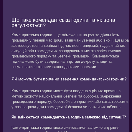
Що таке комендантська година та як вона
регулюється?
Комендантська година – це обмеження на рух та діяльність
громадян у певний час доби, зазвичай увечері або вночі. Ця міра
застосовується в країнах під час воєн, епідемій, надзвичайних
ситуацій або громадських заворушень з метою забезпечення
громадського порядку та безпеки громадян. Комендантська
година може бути введена на підставі декрету влади та
регулюватися різними законодавчими нормами.
Які можуть бути причини введення комендантської години?
Комендантська година може бути введена з різних причин: з
метою захисту національної безпеки та оборони, збереження
громадського порядку, боротьби з епідеміями або катастрофами,
у разі загрози для громадської безпеки чи важливих об’єктів.
Як змінюється комендантська година залежно від ситуації?
Комендантська година може змінюватися залежно від рівня