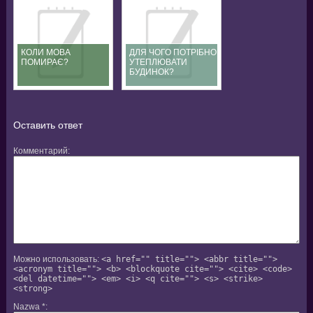
КОЛИ МОВА
ДЛЯ ЧОГО ПОТРІБНО
ПОМИРАЄ?
УТЕПЛЮВАТИ
БУДИНОК?
Оставить ответ
Комментарий
Можно использовать:
<a href="" title=""> <abbr title="">
<acronym title=""> <b> <blockquote cite=""> <cite> <code>
<del datetime=""> <em> <i> <q cite=""> <s> <strike>
<strong>
Nazwa
*