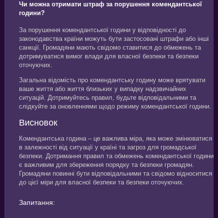
Чи можна отримати штраф за порушення комендантської
години?
За порушення комендантської години у відповідності до
законодавства країни можуть бути застосовані штрафи або інші
санкції. Громадяни мають свідомо ставитися до обмежень та
дотримуватися вимог влади для власної безпеки та безпеки
оточуючих.
Загальна відомість про комендантську годину може врятувати
ваше життя або життя близьких у випадку надзвичайних
ситуацій. Дотримуйтесь правил, будьте відповідальними та
слідкуйте за оновленнями щодо режиму комендантської години.
Висновок
Комендантська година – це важлива міра, яка може змінюватися
в залежності від ситуації у країні та загроз для громадської
безпеки. Дотримання правил та обмежень комендантської години
є важливим для збереження порядку та безпеки громадян.
Громадяни повинні бути відповідальними та свідомо відноситися
до цієї міри для власної безпеки та безпеки оточуючих.
Запитання: