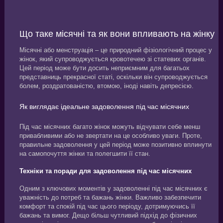
Що таке місячні та як вони впливають на жінку
Місячні або менструація – це природний фізіологічний процес у
жінок, який супроводжується кровотечею зі статевих органів.
Цей період може бути досить неприємним для багатьох
представниць прекрасної статі, оскільки він супроводжується
болем, роздратованістю, втомою, іноді навіть депресією.
Як виглядає ідеальне задоволення під час місячних
Під час місячних багато жінок можуть відчувати себе менш
привабливими або не звертати на це особливо уваги. Проте,
правильне задоволення у цей період може позитивно вплинути
на самопочуття жінки та полегшити її стан.
Техніки та поради для задоволення під час місячних
Одним з ключових моментів у задоволенні під час місячних є
уважність до потреб та бажань жінки. Важливо забезпечити
комфорт та спокій під час цього періоду, дотримуючись її
бажань та вимог. Дещо більш чутливий підхід до фізичних