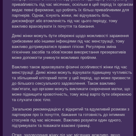
привабливість під час місячних, оскільки в цей період їх організм
видає певні феромони, що роблять їх більш привабливими для
партнерів. Однак, існують жінки, які відчувають біль,
дискомфорт або втомленість під час цього періоду, тому
важливо враховувати їх почуття та бажання.
Деякі жінки можуть бути обережні щодо можливості зараження
грибковими або іншими інфекціями під час менструації, тому
важливо дотримуватися правил гігієни. Регулярна зміна
гігієнічних засобів та обов’язкове використання презервативів
може допомогти уникнути можливих проблем.
Важливо також враховувати фізичні особливості жінки під час
менструації. Деякі жінки можуть відчувати підвищену чутливість
та збільшений кліторний потяг у цей період, що може призвести
до більшого сексуального задоволення. Також важливо
пам’ятати, що оргазми можуть викликати скорочення матки, що
може підвищити кровотічність, тому жінці варто бути обережною
та слухати своє тіло.
Загальною рекомендацією є відкритий та вдумливий розмови з
партнером про їх почуття, бажання та готовність до інтимних
стосунків під час місячних. Важливо розуміти один одного,
підтримувати та поважати взаємні границі.
Отже, задоволення жінку під час місячних можливо, якщо