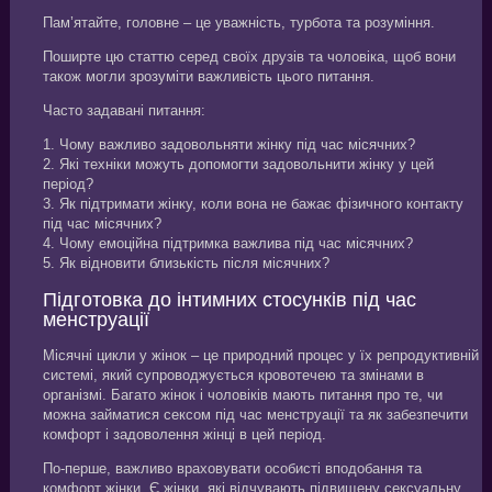
Пам’ятайте, головне – це уважність, турбота та розуміння.
Поширте цю статтю серед своїх друзів та чоловіка, щоб вони
також могли зрозуміти важливість цього питання.
Часто задавані питання:
1. Чому важливо задовольняти жінку під час місячних?
2. Які техніки можуть допомогти задовольнити жінку у цей
період?
3. Як підтримати жінку, коли вона не бажає фізичного контакту
під час місячних?
4. Чому емоційна підтримка важлива під час місячних?
5. Як відновити близькість після місячних?
Підготовка до інтимних стосунків під час
менструації
Місячні цикли у жінок – це природний процес у їх репродуктивній
системі, який супроводжується кровотечею та змінами в
організмі. Багато жінок і чоловіків мають питання про те, чи
можна займатися сексом під час менструації та як забезпечити
комфорт і задоволення жінці в цей період.
По-перше, важливо враховувати особисті вподобання та
комфорт жінки. Є жінки, які відчувають підвищену сексуальну