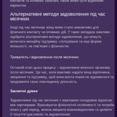
контактів та інтимних запитань також може бути відмінним
варіантом.
Альтернативні методи задоволення під час
місячних
Іноді під час місячних жінці може стати неможливо для
фізичного контакту чи інтимних дій. У таких випадках важливо
підібрати альтернативні методи задоволення, що можуть
включати емоційну підтримку, спілкування та інші форми
близькості, не пов’язані з фізичністю.
Тривалість і відновлення після місячних
Останній етап цього процесу – відновлення жіночого організму
після місячних. Це час, коли важливо надати жінці відпочинок,
зміцнення та підтримку, щоб вона могла повністю відновитися та
продовжити свою повсякденну діяльність.
Заключні думки
Задоволення під час місячних є важливою складовою відносин
між партнерами. Враховуючи фізіологічні особливості та потреби
жінки у цей період, можна зміцнити взаємовідносини та зробити
її почуття щасливою та задоволеною.