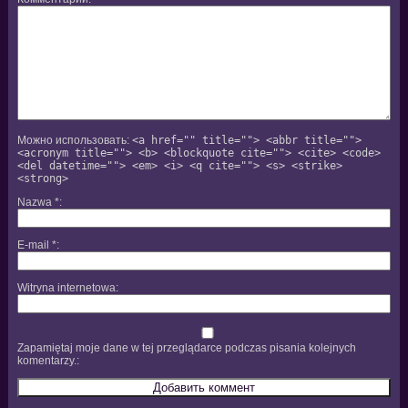
Можно использовать:
<a href="" title=""> <abbr title="">
<acronym title=""> <b> <blockquote cite=""> <cite> <code>
<del datetime=""> <em> <i> <q cite=""> <s> <strike>
<strong>
Nazwa
*
E-mail
*
Witryna internetowa
Zapamiętaj moje dane w tej przeglądarce podczas pisania kolejnych
komentarzy.