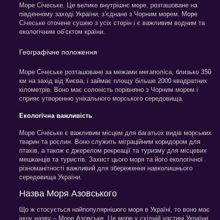
Море Січеське. Це велике внутрішнє море, розташоване на
південному заході України, з’єднане з Чорним морем. Море
Січеське оточене сушею з усіх сторін і є важливим водним та
екологічним об’єктом країни.
Географічне положення
Море Січеське розташоване за межами мегаполіса, близько 350
км на захід від Києва, і займає площу більше 2000 квадратних
кілометрів. Воно має солоність порівняно з Чорним морем і
сприяє утворенню унікального морського середовища.
Екологічна важливість
Море Січеське є важливим місцем для багатьох видів морських
тварин та рослин. Воно служить міграційним коридором для
птахів, а також є джерелом рекреації та туризму для місцевих
мешканців та туристів. Захист цього моря та його екологічної
різноманітності важливий для збереження навколишнього
середовища України.
Назва Моря Азовського
Що ж стосується найпопулярнішого моря в Україні, то воно має
іншу назву – Море Азовське. Це море у східній частині України,