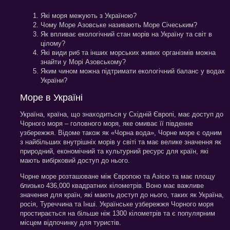
Які моря межують з Україною?
Чому Море Азовське називають Море Січеським?
Як впливає екологічний стан морів на Україну та світ в
цілому?
Які види риб та інших морських живих організмів можна
знайти у Морі Азовському?
Яким чином можна підтримати екологічний баланс у водах
України?
Море в Україні
Україна, країна, що знаходиться у Східній Європі, має доступ до
Чорного моря – головного моря, яке омиває її південне
узбережжя. Відоме також як «Чорна вода», Чорне море є одним
з найбільших внутрішніх морів у світі та має велике значення як
природний, економічний та культурний ресурс для країн, які
мають вибірковий доступ до нього.
Чорне море розташоване між Європою та Азією та має площу
близько 436,000 квадратних кілометрів. Воно має важливе
значення для країн, які мають доступ до нього, таких як Україна,
росія, Туреччина та Інші. Українське узбережжя Чорного моря
простирається на більше ніж 1300 кілометрів та є популярним
місцем відпочинку для туристів.