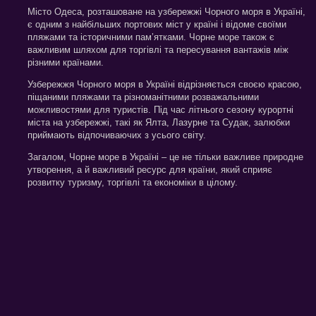
Місто Одеса, розташоване на узбережжі Чорного моря в Україні,
є одним з найбільших портових міст у країні і відоме своїми
пляжами та історичними пам’ятками. Чорне море також є
важливим шляхом для торгівлі та пересування вантажів між
різними країнами.
Узбережжя Чорного моря в Україні відрізняється своєю красою,
піщаними пляжами та різноманітними розважальними
можливостями для туристів. Під час літнього сезону курортні
міста на узбережжі, такі як Ялта, Лазурне та Судак, залюбки
приймають відпочиваючих з усього світу.
Загалом, Чорне море в Україні – це не тільки важливе природне
утворення, а й важливий ресурс для країни, який сприяє
розвитку туризму, торгівлі та економіки в цілому.