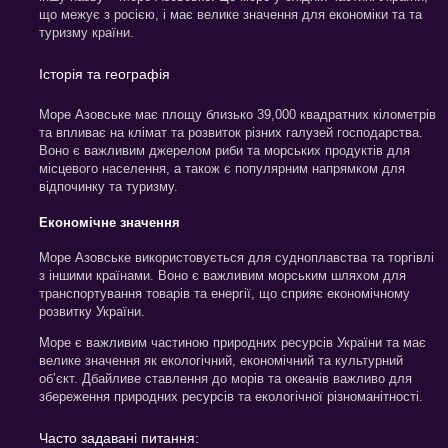
що межує з росією, і має велике значення для економіки та та
туризму країни.
Історія та географія
Море Азовське має площу близько 39,000 квадратних кілометрів
та впливає на клімат та розвиток різних галузей господарства.
Воно є важливим джерелом риби та морських продуктів для
місцевого населення, а також є популярним напрямком для
відпочинку та туризму.
Економічне значення
Море Азовське використовується для судноплавства та торгівлі
з іншими країнами. Воно є важливим морським шляхом для
транспортування товарів та енергії, що сприяє економічному
розвитку України.
Море є важливим частиною природних ресурсів України та має
велике значення як екологічний, економічний та культурний
об’єкт. Дбайливе ставлення до морів та океанів важливо для
збереження природних ресурсів та екологічної різноманітності.
Часто задавані питання: