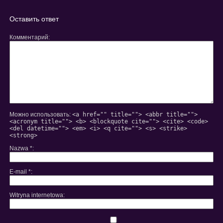
евакуатор
відеопокеру
24/7
Оставить ответ
Комментарий
Можно использовать:
<a href="" title=""> <abbr title="">
<acronym title=""> <b> <blockquote cite=""> <cite> <code>
<del datetime=""> <em> <i> <q cite=""> <s> <strike>
<strong>
Nazwa
*
E-mail
*
Witryna internetowa