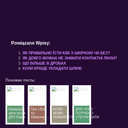
Powiązane Wpisy:
ЯК ПРАВИЛЬНО ЇСТИ КІВІ З ШКІРКОЮ ЧИ БЕЗ?
ЯК ДОВГО МОЖНА НЕ ЗНІМАТИ КОНТАКТНІ ЛІНЗИ?
ЩО БІЛЬШЕ В ДРОБАХ
КОЛИ КРАЩЕ УКЛАДАТИ ШЛЮБ
Похожие посты:
Евакуація
Гра «Тузи
КОЛИ
ДЛЯ ЧОГО
авто після
та
МОВА
ПОТРІБНО
ДТП Рівне
Обличчя» -
ПОМИРАЄ?
УТЕПЛЮВАТИ
—
окремий
БУДИНОК?
терміновий
вид