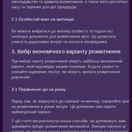
законодавство та правила розмитнення, а також мати достатньо
часу та терпіння для цієї процедури.
2.1 Особистий візит на митницю
Ви можете вибратися до митниці особисто та подати всі
необхідні документи для розмитнення авто. Це дозволить
уникнути додаткових витрат на послуги посередника.
3. Вибір економічного варіанту розмитнення
При виборі пакету розмитнення оберіть найбільш економічний
варіант, який відповідає вашим потребам. Будьте уважні та
уникайте надмірних послуг, які можуть зробити розмитнення
дорожчим.
3.1 Порівняння цін на ринку
Перед тим, як звернутися до компанії чи митниці, порівняйте ціни
на розмитнення в різних місцях. Це допоможе вам обрати
найвигідніший варіант.
У цій статті ми розглянули кілька способів, які допоможуть вам
здешевити процес розмитнення автомобіля. Використовуючи ці
поради, ви зможете значно скоротити свої витрати та заощадити