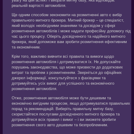
увагу на цей аспект і вибрати митну базу, яка відповідає
реальній вартості автомобіля.
Ще одним способом зекономити на розмитненні авто є вибір
правильного митного брокера. Митний брокер – це спеціаліст,
який володіє необхідними знаннями та досвідом у сфері
розмитнення автомобілів і може надати професійну допомогу під
час цього процесу. Оберіть досвідченого та надійного митного
брокера, який допоможе вам зробити розмитнення ефективним
та економічним.
Крім того, важливо вивчити всі правила та вимоги щодо
розмитнення автомобіля і дотримуватися їх. Не допускайте
порушень законодавства, що може призвести до додаткових
витрат та проблем з розмитненням. Зверніться до офіційних
джерел інформації, консультуйтеся з фахівцями та
дотримуйтесь усіх вимог для успішного та економічного
розмитнення автомобіля.
Отже, розмитнення автомобіля може бути дешевим та
економічно вигідним процесом, якщо дотримуватися правильних
порад та рекомендацій. Виберіть правильну митну базу,
скористайтеся послугами досвідченого митного брокера та
дотримуйтеся всіх правил і вимог – і ви зможете зробити
розмитнення свого авто дешевим та безпроблемним.