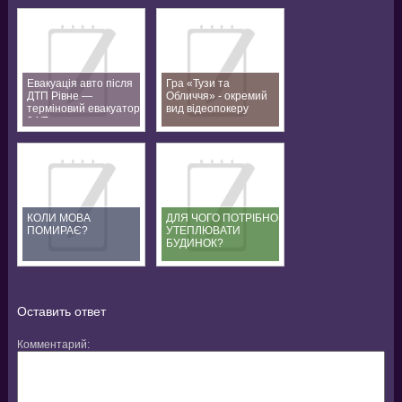
Евакуація авто після
Гра «Тузи та
ДТП Рівне —
Обличчя» - окремий
терміновий евакуатор
вид відеопокеру
24/7
КОЛИ МОВА
ДЛЯ ЧОГО ПОТРІБНО
ПОМИРАЄ?
УТЕПЛЮВАТИ
БУДИНОК?
Оставить ответ
Комментарий