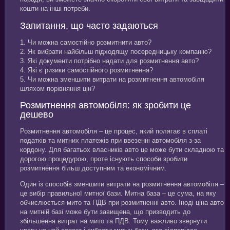
кошти на інші потреби.
Запитання, що часто задаються
1. Чи можна самостійно розмитнити авто?
2. Як вибрати найбільш підходящу посередницьку компанію?
3. Які документи потрібно надати для розмитнення авто?
4. Які є ризики самостійного розмитнення?
5. Чи можна зменшити витрати на розмитнення автомобіля
шляхом порівняння цін?
Розмитнення автомобіля: як зробити це
дешево
Розмитнення автомобіля – це процес, який полягає в сплаті
податків та митних платежів при ввезенні автомобіля з-за
кордону. Для багатьох власників авто це може бути складною та
дорогою процедурою, проте існують способи зробити
розмитнення більш доступним та економічним.
Один із способів зменшити витрати на розмитнення автомобіля –
це вибір правильної митної бази. Митна база – це сума, на яку
обчислюється мито та ПДВ при розмитненні авто. Іноді ціна авто
на митній базі може бути завищена, що призводить до
збільшення витрат на мито та ПДВ. Тому важливо звернути