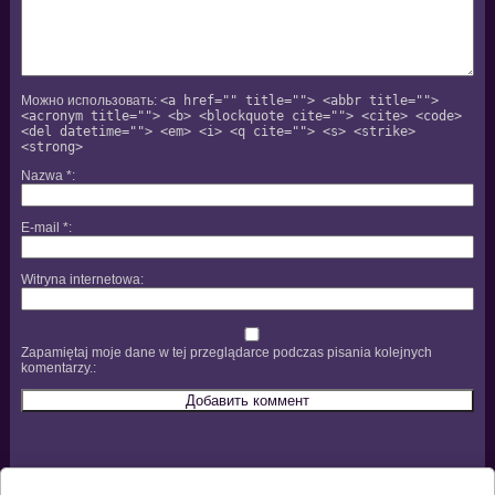
Можно использовать:
<a href="" title=""> <abbr title="">
<acronym title=""> <b> <blockquote cite=""> <cite> <code>
<del datetime=""> <em> <i> <q cite=""> <s> <strike>
<strong>
Nazwa
*
E-mail
*
Witryna internetowa
Zapamiętaj moje dane w tej przeglądarce podczas pisania kolejnych
komentarzy.