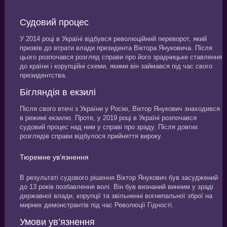
Судовий процес
У 2014 році в Україні відбувся революційний переворот, який
призвів до втрати влади президента Віктора Януковича. Після
цього розпочався розгляд справи про його зрадницьке ставлення
до країни і корупційні схеми, якими він займався під час свого
президентства.
Бігляндія в екзилі
Після свого втечі з України у Росію, Віктор Янукович знаходився
в режимі екзилю. Проте, у 2019 році в Україні розпочався
судовий процес над ним у справі про зраду. Після довгих
розглядів справи відбулося прийняття вироку.
Тюремне ув’язнення
В результаті судового рішення Віктор Янукович був засуджений
до 13 років позбавлення волі. Він був визнаний винним у зраді
державної влади, корупції та звільненні вогнепальної зброї на
мирних демонстрантів під час Революції Гідності.
Умови ув’язнення