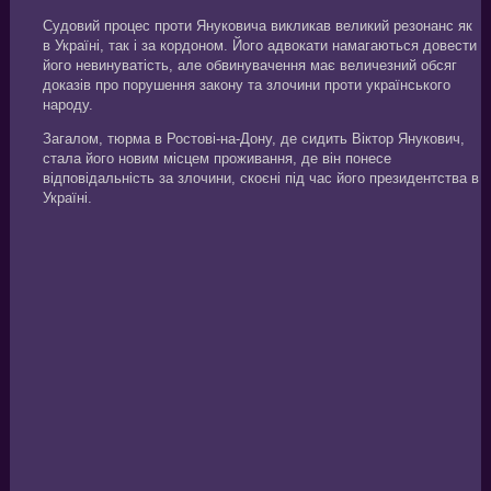
Судовий процес проти Януковича викликав великий резонанс як
в Україні, так і за кордоном. Його адвокати намагаються довести
його невинуватість, але обвинувачення має величезний обсяг
доказів про порушення закону та злочини проти українського
народу.
Загалом, тюрма в Ростові-на-Дону, де сидить Віктор Янукович,
стала його новим місцем проживання, де він понесе
відповідальність за злочини, скоєні під час його президентства в
Україні.