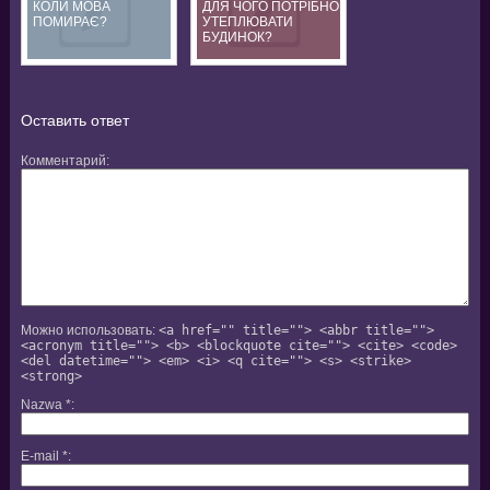
КОЛИ МОВА
ДЛЯ ЧОГО ПОТРІБНО
ПОМИРАЄ?
УТЕПЛЮВАТИ
БУДИНОК?
Оставить ответ
Комментарий
Можно использовать:
<a href="" title=""> <abbr title="">
<acronym title=""> <b> <blockquote cite=""> <cite> <code>
<del datetime=""> <em> <i> <q cite=""> <s> <strike>
<strong>
Nazwa
*
E-mail
*