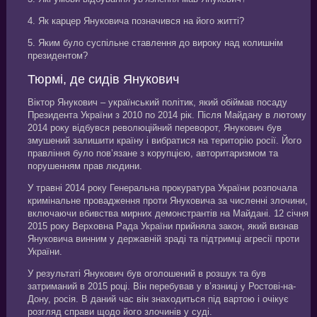
4. Як карцер Януковича позначився на його житті?
5. Яким було суспільне ставлення до вироку над колишнім
президентом?
Тюрмі, де сидів Янукович
Віктор Янукович – український політик, який обіймав посаду
Президента України з 2010 по 2014 рік. Після Майдану в лютому
2014 року відбувся революційний переворот, Янукович був
змушений залишити країну і вибратися на територію росії. Його
правління було пов’язане з корупцією, авторитаризмом та
порушенням прав людини.
У травні 2014 року Генеральна прокуратура України розпочала
кримінальне провадження проти Януковича за численні злочини,
включаючи вбивства мирних демонстрантів на Майдані. 12 січня
2015 року Верховна Рада України прийняла закон, який визнав
Януковича винним у державній зраді та підтримці агресії проти
України.
У результаті Янукович був оголошений в розшук та був
затриманий в 2015 році. Він перебував у в’язниці у Ростові-на-
Дону, росія. В даний час він знаходиться під вартою і очікує
розгляд справи щодо його злочинів у суді.