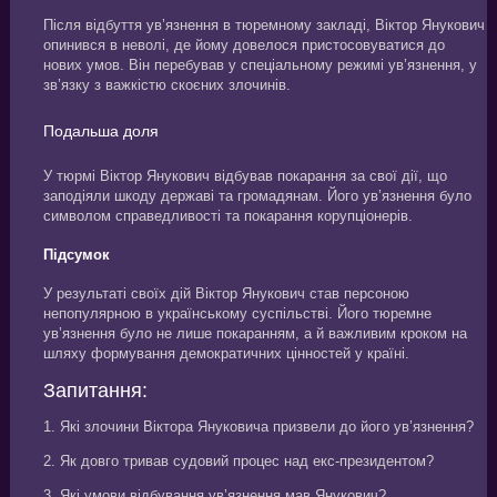
Після відбуття ув’язнення в тюремному закладі, Віктор Янукович
опинився в неволі, де йому довелося пристосовуватися до
нових умов. Він перебував у спеціальному режимі ув’язнення, у
зв’язку з важкістю скоєних злочинів.
Подальша доля
У тюрмі Віктор Янукович відбував покарання за свої дії, що
заподіяли шкоду державі та громадянам. Його ув’язнення було
символом справедливості та покарання корупціонерів.
Підсумок
У результаті своїх дій Віктор Янукович став персоною
непопулярною в українському суспільстві. Його тюремне
ув’язнення було не лише покаранням, а й важливим кроком на
шляху формування демократичних цінностей у країні.
Запитання:
1. Які злочини Віктора Януковича призвели до його ув’язнення?
2. Як довго тривав судовий процес над екс-президентом?
3. Які умови відбування ув’язнення мав Янукович?