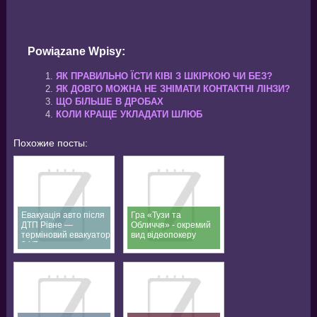
Powiązane Wpisy:
ЯК ПРАВИЛЬНО ЇСТИ КІВІ З ШКІРКОЮ ЧИ БЕЗ?
ЯК ДОВГО МОЖНА НЕ ЗНІМАТИ КОНТАКТНІ ЛІНЗИ?
ЩО БІЛЬШЕ В ДРОБАХ
КОЛИ КРАЩЕ УКЛАДАТИ ШЛЮБ
Похожие посты:
Евакуація авто після
Гра «Тузи та
ДТП Рівне —
Обличчя» - окремий
терміновий евакуатор
вид відеопокеру
24/7