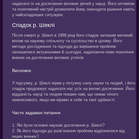
надихати їх на досягнення великих речей у науці. Його оптимізм
та позитивний настрій дозволяли йому знаходити рішення навіть
у найскладніших ситуаціях.
Спадок р. Шеклі
Після смерті р. Шеклі в 1988 році його спадок залишив великий
вплив на наукову спільноту та суспільство в цілому. Його
методи дослідження та підходи до вирішення проблем
залишилися актуальними й сьогодні, надихаючи нове покоління
вчених на досягнення великих успіхів.
Висновок
У підсумку, р. Шеклі вірив у потужну силу науки та людей, і його
спадок продовжує надихати нас усіх на великі досягнення. Його
відданість науці та людям покаже нам, що немає нічого
неможливого, якщо ми віримо в себе та свої здібності.
Часто задавані питання
1. Які були основні наукові досягнення р. Шеклі?
2. Як його підходи до розв’язання проблем відрізнялися від
інших вчених?