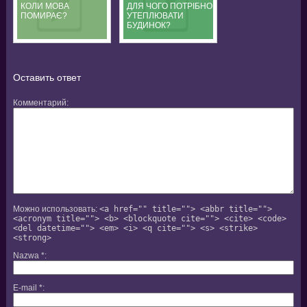
КОЛИ МОВА
ДЛЯ ЧОГО ПОТРІБНО
ПОМИРАЄ?
УТЕПЛЮВАТИ
БУДИНОК?
Оставить ответ
Комментарий
Можно использовать:
<a href="" title=""> <abbr title="">
<acronym title=""> <b> <blockquote cite=""> <cite> <code>
<del datetime=""> <em> <i> <q cite=""> <s> <strike>
<strong>
Nazwa
*
E-mail
*