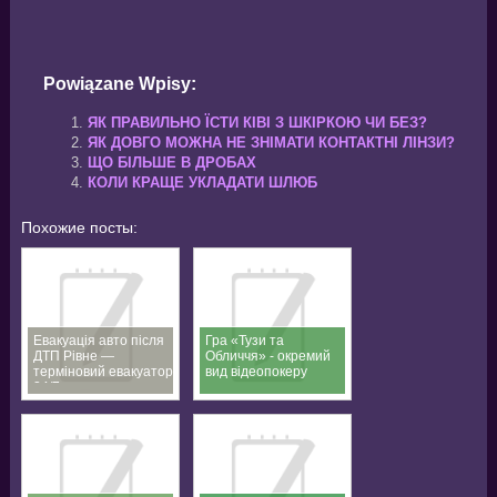
Powiązane Wpisy:
ЯК ПРАВИЛЬНО ЇСТИ КІВІ З ШКІРКОЮ ЧИ БЕЗ?
ЯК ДОВГО МОЖНА НЕ ЗНІМАТИ КОНТАКТНІ ЛІНЗИ?
ЩО БІЛЬШЕ В ДРОБАХ
КОЛИ КРАЩЕ УКЛАДАТИ ШЛЮБ
Похожие посты:
Евакуація авто після
Гра «Тузи та
ДТП Рівне —
Обличчя» - окремий
терміновий евакуатор
вид відеопокеру
24/7