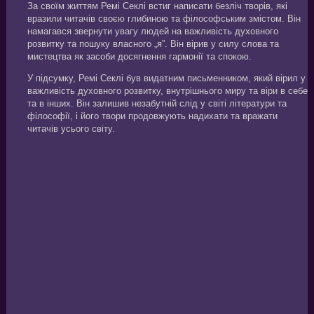
За своїм життям Ремі Секлі встиг написати безліч творів, які
вразили читачів своєю глибиною та філософським змістом. Він
намагався звернути увагу людей на важливість духовного
розвитку та пошуку власного „я”. Він вірив у силу слова та
мистецтва як засоби досягнення гармонії та спокою.
У підсумку, Ремі Секлі був видатним письменником, який вірил у
важливість духовного розвитку, внутрішнього миру та віри в себе
та в інших. Він залишив незабутній слід у світі літератури та
філософії, і його твори продовжують надихати та вражати
читачів усього світу.