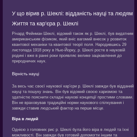
У що вірив р. Шеклі: відданість науці та людям
Життя та кар’єра р. Шеклі
Річард Фейнман Шеклі, відомий також як р. Шеклі, був видатним
американським фізиком, який вніс вагомий внесок у розвиток
квантової механіки та квантової теорії поля. Народившись 29
листопада 1918 року в Нью-Йорку, р. Шеклі росте в науковій
родині і вже в ранні роки проявляє велике зацікавлення до
природничих наук.
Вірність науці
За весь час своєї наукової кар’єри р. Шеклі завжди був відданий
науці та пошуку знань. Він був відомий своєю харизмою та
здатністю пояснити складні наукові концепції простими словами.
Він не враховував традиційні норми наукового спілкування і
завжди ставив людський фактор на перше місце.
Віра в людей
Однією з головних рис р. Шеклі була його віра в людей та їхні
можливості. Він завжди був готовий допомогти іншим та