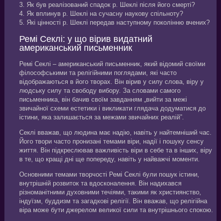
3. Як був реалізований спадок р. Шеклі після його смерті?
4. Як вплинув р. Шеклі на сучасну наукову спільноту?
5. Які цінності р. Шеклі передав наступному поколінню вчених?
Ремі Секлі: у що вірив видатний
американський письменник
Ремі Секлі – американський письменник, який відомий своїми
філософськими та релігійними поглядами, які часто
відображаються в його творах. Він вірив у силу слова, віру у
людську силу та свободу вибору. За словами самого
письменника, він бачив своїм завданням „вийти за межі
звичайної схеми естетики і викликати глядача додуматися до
істини, яка залишається за межами звичайних реалій”.
Секлі вважав, що людина має надію, навіть у найтемніший час.
Його твори часто пронизані темами віри, надії і пошуку сенсу
життя. Він підкреслював важливість віри в себе та в інших, віру
в те, що кращі дні ще попереду, навіть у найважчі моменти.
Основними темами творчості Ремі Секлі були пошук істини,
внутрішній розвиток та вдосконалення. Він надихався
різноманітними духовними течіями, такими як християнство,
індуїзм, буддизм та загадкові релігії. Він вважав, що релігійна
віра може бути джерелом великої сили та внутрішнього спокою.