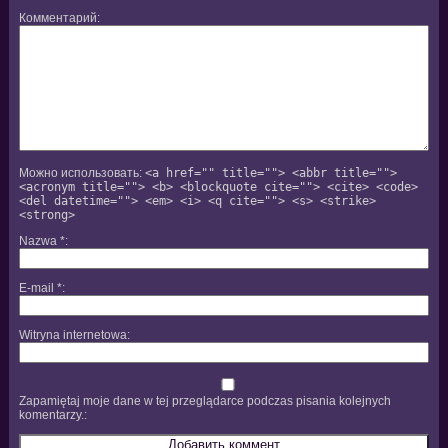
Комментарий
Можно использовать:
<a href="" title=""> <abbr title="">
<acronym title=""> <b> <blockquote cite=""> <cite> <code>
<del datetime=""> <em> <i> <q cite=""> <s> <strike>
<strong>
Nazwa
*
E-mail
*
Witryna internetowa
Zapamiętaj moje dane w tej przeglądarce podczas pisania kolejnych
komentarzy.