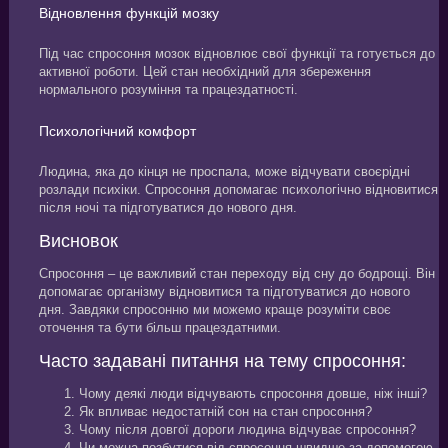
Відновлення функцій мозку
Під час спросоння мозок відновлює свої функції та готується до
активної роботи. Цей стан необхідний для збереження
нормального розуміння та працездатності.
Психологічний комфорт
Людина, яка до кінця не проспала, може відчувати своєрідні
розлади психіки. Спросоння допомагає психологічно відновитися
після ночі та підготуватися до нового дня.
Висновок
Спросоння – це важливий стан переходу від сну до бодрощі. Він
допомагає організму відновитися та підготуватися до нового
дня. Завдяки спросонню ми можемо краще розуміти своє
оточення та бути більш працездатними.
Часто задавані питання на тему спросоння:
Чому деякі люди відчувають спросоння довше, ніж інші?
Як впливає недостатній сон на стан спросоння?
Чому після довгої дороги людина відчуває спросоння?
Чи можна позбутися від спросоння швидше за допомогою