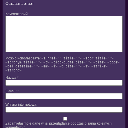
Оставить ответ
Комментарий
Можно использовать:
<a href="" title=""> <abbr title="">
<acronym title=""> <b> <blockquote cite=""> <cite> <code>
<del datetime=""> <em> <i> <q cite=""> <s> <strike>
<strong>
Nazwa
*
E-mail
*
Witryna internetowa
Zapamiętaj moje dane w tej przeglądarce podczas pisania kolejnych
komentarzy.