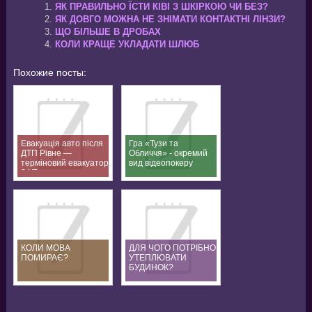
ЯК ПРАВИЛЬНО ЇСТИ КІВІ З ШКІРКОЮ ЧИ БЕЗ?
ЯК ДОВГО МОЖНА НЕ ЗНІМАТИ КОНТАКТНІ ЛІНЗИ?
ЩО БІЛЬШЕ В ДРОБАХ
КОЛИ КРАЩЕ УКЛАДАТИ ШЛЮБ
Похожие посты:
Евакуація авто після
Гра «Тузи та
ДТП Рівне —
Обличчя» - окремий
терміновий евакуатор
вид відеопокеру
24/7
КОЛИ МОВА
ДЛЯ ЧОГО ПОТРІБНО
ПОМИРАЄ?
УТЕПЛЮВАТИ
БУДИНОК?