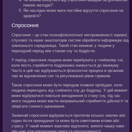
певних методів?
Які наслідки може мати постійне відчуття спросоння на
здоров’я?
Спросоння
Спросоння – це стан психофізіологічної неспроможності зорової,
слухової та інших аналізаторів систем обробляти інформацію від
зовнішнього середовища. Такий стан виникає у людини у
перехідний період між станом сну та бодрістю.
У період спросоння людина може перебувати у глибокому сні,
коли якість сприйняття подразника знижується до мінімуму.
Часто в цей час відбуваються фізіологічні процеси в організмі,
такі як відновлення сил та регулювання рівня гормонів.
Також спросоння може бути періодом плавної пробудки, коли
людина переходить від глибокого сну до бодрощі. У цей момент
може відбуватися повільне виходження із стану сну, під час
якого людина може масти неправильний сприйняття дійсності та
зберігати сонного оцінювання.
Зазвичай спросоння відбувається протягом кількох хвилин або
годин після прокидання та може бути симптомом втоми або
стресу. У такий момент важливо відпочити, випити чашку кави
або чаю для покращення уваги та продуктивності.