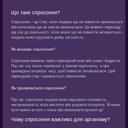
Що таке спросоння?
Спросоння – це стан, коли людина ще не повністю прокинулася
або коли вона ще не зовсім прокинулася. Це момент переходу
від сну до реальності, коли мозок ще не повністю активується і
людина може відчувати деяку заспаність.
Як виникає спросоння?
Спросоння виникає через перехідний етап між сном і бодрістю.
Під час сну мозок перебуває у режимі відпочинку, а при
прокиданні потребує часу, щоб повністю активуватися. Цей
перехідний стан і називається спросонням.
Як проявляється спросоння?
Під час спросоння людина може відчувати сонливість,
неспроможність ясно мислити або розуміти оточуюче. Їй може
бути важко встати з ліжка або виконувати рутинні дії.
Чому спросоння важливо для організму?