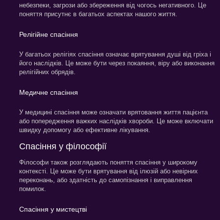
небезпеки, загрози або збереження від чогось негативного. Це
поняття присутнє в багатьох аспектах нашого життя.
Релігійне спасіння
У багатьох релігіях спасіння означає врятування душі від гріха і
його наслідків. Це може бути через покаяння, віру або виконання
релігійних обрядів.
Медичне спасіння
У медицині спасіння може означати врятовання життя пацієнта
або попередження важких наслідків хвороби. Це може включати
швидку допомогу або ефективне лікування.
Спасіння у філософії
Філософи також розглядають поняття спасіння у широкому
контексті. Це може бути врятування від ілюзій або невірних
переконань, або здатність до самопізнання і виправлення
помилок.
Спасіння у мистецтві