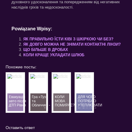
духовного удосконалення та попередженням від негативних
наслідків гріхів та недосконалості.
Powiązane Wpisy:
ЯК ПРАВИЛЬНО ЇСТИ КІВІ З ШКІРКОЮ ЧИ БЕЗ?
ЯК ДОВГО МОЖНА НЕ ЗНІМАТИ КОНТАКТНІ ЛІНЗИ?
ЩО БІЛЬШЕ В ДРОБАХ
КОЛИ КРАЩЕ УКЛАДАТИ ШЛЮБ
Похожие посты:
Евакуація
Гра «Тузи
КОЛИ
ДЛЯ ЧОГО
авто після
та
МОВА
ПОТРІБНО
ДТП Рівне
Обличчя» -
ПОМИРАЄ?
УТЕПЛЮВАТИ
—
окремий
БУДИНОК?
терміновий
вид
евакуатор
відеопокеру
24/7
Оставить ответ