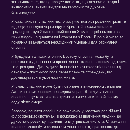
загальним є те, що це процес або стан, що дозволяє людині
визволитися, знайти внутрішню гармонію та духовне
благополуччя.
У християнстві спасіння часто розуміється як прощення гріхів та
відродження душі через віру в Христа. За християнською
традицією, Ісус Христос прийшов на Землю, щоб померти за
гріхи людей і відновити їхні стосунки з Богом. Віра в Христа та
покаяння вважаються необхідними умовами для отримання
спасіння.
У буддизмі та інших вченнях Востоку спасіння може бути
пов’язане з досягненням просвітлення та вивільненням від карми
та страждань. Для буддистів спасіння означає звільнення від
сансари – постійного кола перевтілень та страждань, що
досліджується в умовностях життя.
У ісламі спасіння може бути пов’язане з виконанням заповідей
Аллаха та виконанням праведних справ. Для мусульман
спасіння – це можливість отримати вічне життя в райському
саду після смерті.
Загалом, поняття спасіння є важливим у багатьох релігійних і
філософських системах, відображаючи прагнення людини до
духовного розвитку, гармонії та внутрішньої чистоти. Отримання
спасіння може бути завданням усього життя, прагненням до