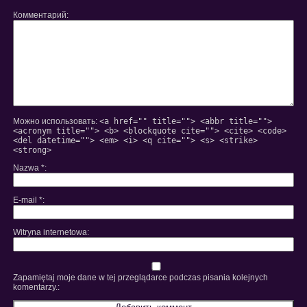
Комментарий
Можно использовать:
<a href="" title=""> <abbr title="">
<acronym title=""> <b> <blockquote cite=""> <cite> <code>
<del datetime=""> <em> <i> <q cite=""> <s> <strike>
<strong>
Nazwa
*
E-mail
*
Witryna internetowa
Zapamiętaj moje dane w tej przeglądarce podczas pisania kolejnych
komentarzy.