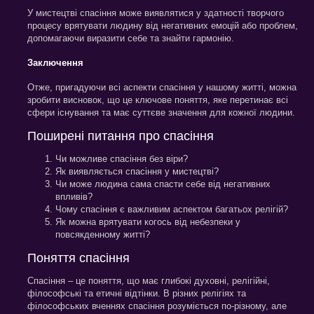
У мистецтві спасіння може виявлятися у здатності творчого
процесу врятувати людину від негативних емоцій або проблем,
допомагаючи виразити себе та знайти гармонію.
Заключення
Отже, пригадуючи всі аспекти спасіння у нашому житті, можна
зробити висновок, що це ключове поняття, яке перетинає всі
сфери існування та має суттєве значення для кожної людини.
Поширені питання про спасіння
Чи можливе спасіння без віри?
Як виявляється спасіння у мистецтві?
Чи може людина сама спасти себе від негативних
впливів?
Чому спасіння є важливим аспектом багатьох релігій?
Як можна врятувати когось від небезпеки у
повсякденному житті?
Поняття спасіння
Спасіння – це поняття, що має глибокі духовні, релігійні,
філософські та етичні відтінки. В різних релігіях та
філософських вченнях спасіння розуміється по-різному, але