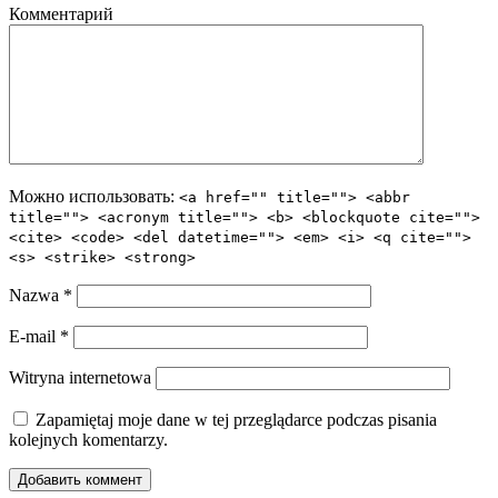
Комментарий
Можно использовать:
<a href="" title=""> <abbr
title=""> <acronym title=""> <b> <blockquote cite="">
<cite> <code> <del datetime=""> <em> <i> <q cite="">
<s> <strike> <strong>
Nazwa
*
E-mail
*
Witryna internetowa
Zapamiętaj moje dane w tej przeglądarce podczas pisania
kolejnych komentarzy.