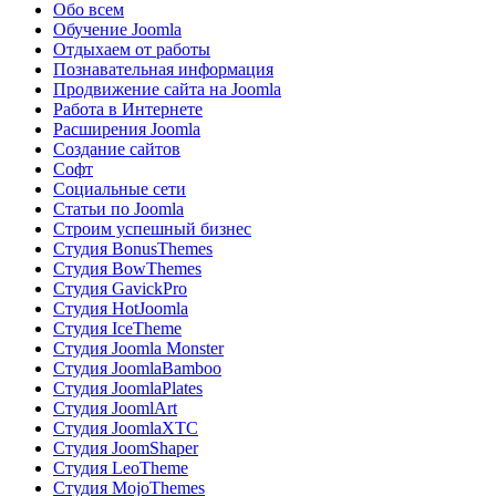
Обо всем
Обучение Joomla
Отдыхаем от работы
Познавательная информация
Продвижение сайта на Joomla
Работа в Интернете
Расширения Joomla
Создание сайтов
Софт
Социальные сети
Статьи по Joomla
Строим успешный бизнес
Студия BonusThemes
Студия BowThemes
Студия GavickPro
Студия HotJoomla
Студия IceTheme
Студия Joomla Monster
Студия JoomlaBamboo
Студия JoomlaPlates
Студия JoomlArt
Студия JoomlaXTC
Студия JoomShaper
Студия LeoTheme
Студия MojoThemes