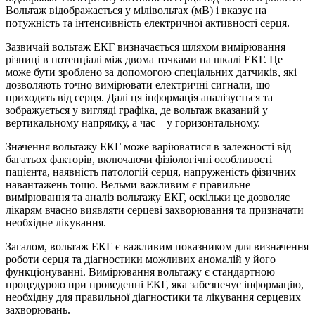
Вольтаж відображається у мілівольтах (мВ) і вказує на
потужність та інтенсивність електричної активності серця.
Зазвичай вольтаж ЕКГ визначається шляхом вимірювання
різниці в потенціалі між двома точками на шкалі ЕКГ. Це
може бути зроблено за допомогою спеціальних датчиків, які
дозволяють точно вимірювати електричні сигнали, що
приходять від серця. Далі ця інформація аналізується та
зображується у вигляді графіка, де вольтаж вказаний у
вертикальному напрямку, а час – у горизонтальному.
Значення вольтажу ЕКГ може варіюватися в залежності від
багатьох факторів, включаючи фізіологічні особливості
пацієнта, наявність патологій серця, напруженість фізичних
навантажень тощо. Вельми важливим є правильне
вимірювання та аналіз вольтажу ЕКГ, оскільки це дозволяє
лікарям вчасно виявляти серцеві захворювання та призначати
необхідне лікування.
Загалом, вольтаж ЕКГ є важливим показником для визначення
роботи серця та діагностики можливих аномалій у його
функціонуванні. Вимірювання вольтажу є стандартною
процедурою при проведенні ЕКГ, яка забезпечує інформацію,
необхідну для правильної діагностики та лікування серцевих
захворювань.