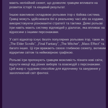
мають нелінійний сюжет, що дозволяє гравцям впливати на
розвиток історії та кінцевий результат.
Іншою важливою складовою рольових ігор є бойова система.
Гравці можуть здійснювати бої в реальному часі або за ходами,
використовуючи різноманітні стратегії та тактики. Деякі рольові
ігри навіть мають систему відповідей у діалогах, яка впливає на
відносини з іншими персонажами.
У світі відеоігор існує безліч популярних рольових ігор, таких як
„The Elder Scrolls”, „Final Fantasy”, „The Witcher”, „Mass Effect” та
багато інших. Ці ігри вражають своєю глибиною сюжету, великим
відкритим світом та неймовірною графікою.
Рольові ігри пропонують гравцям можливість пізнати нові світи,
відчути емоції від різних виборів та взаємодій з персонажами.
Цей жанр є чудовим способом для відпочинку та занурення у
захоплюючий світ фентезі.