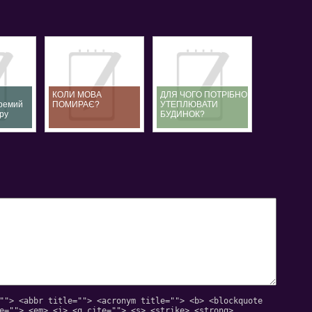
КОЛИ МОВА
ДЛЯ ЧОГО ПОТРІБНО
кремий
ПОМИРАЄ?
УТЕПЛЮВАТИ
ру
БУДИНОК?
""> <abbr title=""> <acronym title=""> <b> <blockquote
e=""> <em> <i> <q cite=""> <s> <strike> <strong>