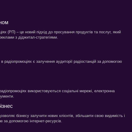
іном
ях (РП) – це новий підхід до просування продуктів та послуг, який
 реклами з діджитал-стратегіями.
 радіопромоціях є залучення аудиторії радіостанцій за допомогою
 радіопромоціях використовуються соціальні мережі, електронна
рументи.
ізнес
зволяє бізнесу залучити нових клієнтів, збільшити свою видимість і
е за допомогою інтернет-ресурсів.