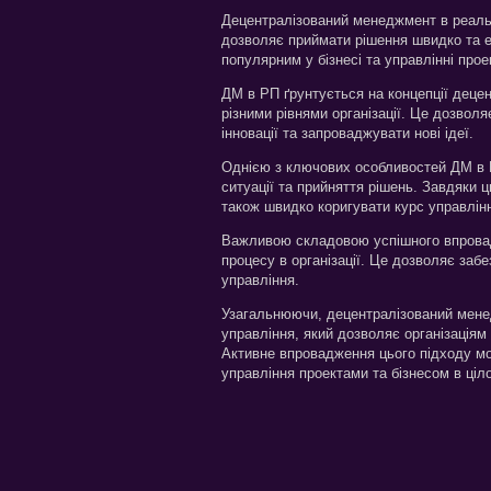
Децентралізований менеджмент в реальн
дозволяє приймати рішення швидко та е
популярним у бізнесі та управлінні прое
ДМ в РП ґрунтується на концепції децен
різними рівнями організації. Це дозвол
інновації та запроваджувати нові ідеї.
Однією з ключових особливостей ДМ в Р
ситуації та прийняття рішень. Завдяки 
також швидко коригувати курс управлін
Важливою складовою успішного впровад
процесу в організації. Це дозволяє заб
управління.
Узагальнюючи, децентралізований мене
управління, який дозволяє організація
Активне впровадження цього підходу мо
управління проектами та бізнесом в ціл