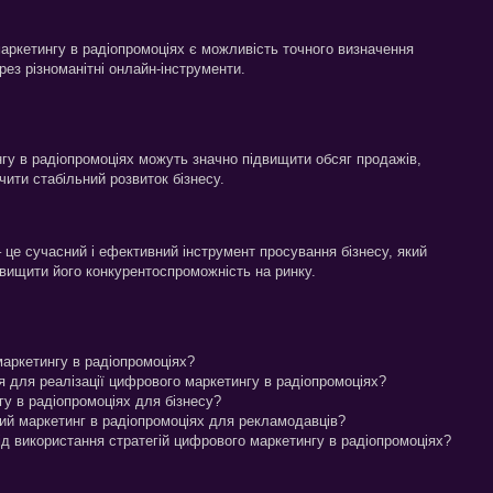
аркетингу в радіопромоціях є можливість точного визначення
ерез різноманітні онлайн-інструменти.
нгу в радіопромоціях можуть значно підвищити обсяг продажів,
ити стабільний розвиток бізнесу.
це сучасний і ефективний інструмент просування бізнесу, який
двищити його конкурентоспроможність на ринку.
маркетингу в радіопромоціях?
я для реалізації цифрового маркетингу в радіопромоціях?
гу в радіопромоціях для бізнесу?
ий маркетинг в радіопромоціях для рекламодавців?
ід використання стратегій цифрового маркетингу в радіопромоціях?