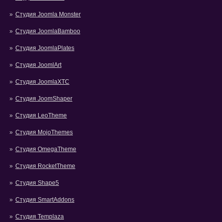
Студия Joomla Monster
Студия JoomlaBamboo
Студия JoomlaPlates
Студия JoomlArt
Студия JoomlaXTC
Студия JoomShaper
Студия LeoTheme
Студия MojoThemes
Студия OmegaTheme
Студия RocketTheme
Студия Shape5
Студия SmartAddons
Студия Templaza