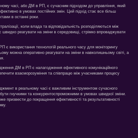
ому часі, або ДМ в РП, є сучасним підходом до управління, який
фективно в умовах постійних змін. Цей підхід стає все більш
ктами в останні роки.
тралізації, коли влада та відповідальність розподіляються між
яє швидко реагувати на зміни в середовищі, стрімко впроваджувати
П є використання технологій реального часу для моніторингу
цьому можна оперативно реагувати на зміни в навколишньому світі, а
ня.
ження ДМ в РП є налагодження ефективного комунікаційного
езпечити взаєморозуміння та співпрацю між учасниками процесу
джмент в реальному часі є важливим інструментом сучасного
м бути гнучкими та конкурентоспроможними в умовах швидкої зміни.
же призвести до покращення ефективності та результативності
ому.