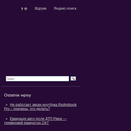
Відгуки
Яндекс-поиск
❓ 💬
Ostatnie wpisy
Не работает экран ноутбука Redmibook
Pro – причины, что делать?
Евакуація авто після ДТП Рівне —
терміновий евакуатор 24/7