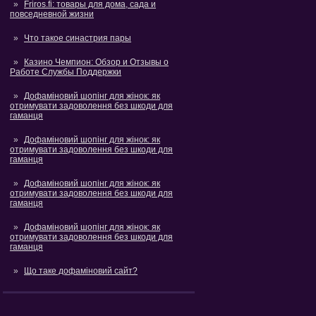
Friros.fi: товары для дома, сада и
повседневной жизни
Что такое синастрия пары
Казино Чемпион: Обзор и Отзывы о
Работе Службы Поддержки
Дофаміновий шопінг для жінок: як
отримувати задоволення без шкоди для
гаманця
Дофаміновий шопінг для жінок: як
отримувати задоволення без шкоди для
гаманця
Дофаміновий шопінг для жінок: як
отримувати задоволення без шкоди для
гаманця
Дофаміновий шопінг для жінок: як
отримувати задоволення без шкоди для
гаманця
Що таке дофаміновий сайт?