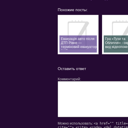
Похожие посты:
Евакуація авто після
Гра «Тузи та
ДТП Рівне —
Обличчя» - о
терміновий евакуатор
вид відеопоке
24/7
Оставить ответ
Комментарий
Можно использовать:
<a href="" title=
cite=""> <cite> <code> <del datetim