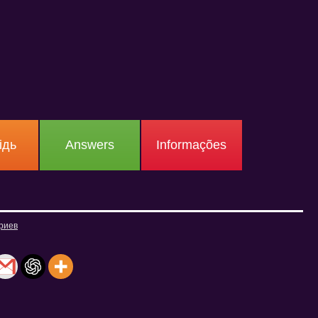
ідь
Answers
Informações
риев