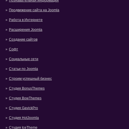
Познавательная информация
Продвижение сайта на Joomla
Работа в Интернете
Расширения Joomla
Создание сайтов
Софт
Социальные сети
Статьи по Joomla
Строим успешный бизнес
Студия BonusThemes
Студия BowThemes
Студия GavickPro
Студия HotJoomla
Студия IceTheme