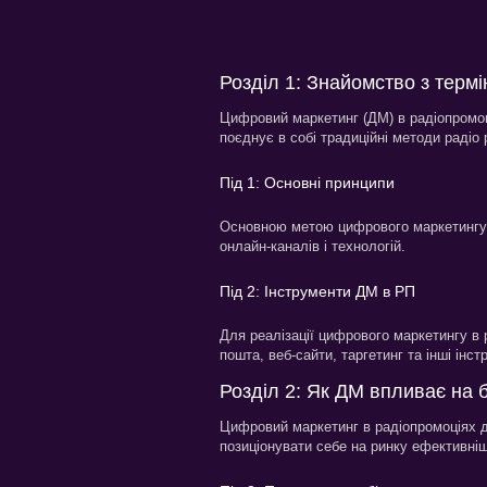
Розділ 1: Знайомство з терм
Цифровий маркетинг (ДМ) в радіопромоці
поєднує в собі традиційні методи радіо
Під 1: Основні принципи
Основною метою цифрового маркетингу в
онлайн-каналів і технологій.
Під 2: Інструменти ДМ в РП
Для реалізації цифрового маркетингу в
пошта, веб-сайти, таргетинг та інші інст
Розділ 2: Як ДМ впливає на б
Цифровий маркетинг в радіопромоціях до
позиціонувати себе на ринку ефективніш