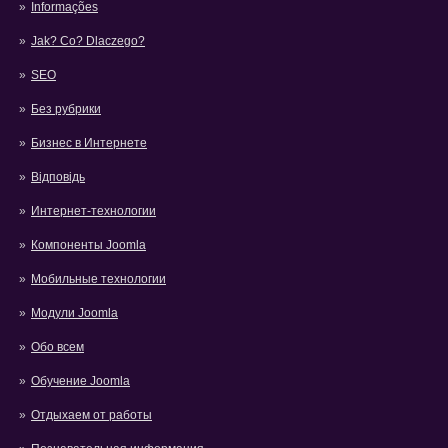
Informações
Jak? Co? Dlaczego?
SEO
Без рубрики
Бизнес в Интернете
Відповідь
Интернет-технологии
Компоненты Joomla
Мобильные технологии
Модули Joomla
Обо всем
Обучение Joomla
Отдыхаем от работы