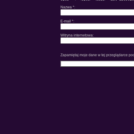
Nazwa
*
E-mail
*
Witryna internetowa
Zapamiętaj moje dane w tej przeglądarce pod