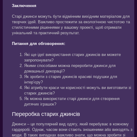
Заключення
Старі джинси можуть бути відмінним вихідним матеріалом для
творчих ідей. Важливо простежити за екологічною чистотою та
стилістичними рішеннями у вашому проекті, щоб отримати
унікальний та практичний результат.
Питання для обговорення:
Які ще ідеї використання старих джинсів ви можете
запропонувати?
Якими способами можна переробити джинси для
домашньої декорації?
Як зробити з старих джинсів красиві подушки для
інтер’єру?
Які атрибути краси чи корисності можуть ви виготовити зі
старих джинсів?
Як можна використати старі джинси для створення
дитячих іграшок?
Переробка старих джинсів
Джинси – це популярний вид одягу, який перебуває в кожному
гардеробі. Однак, часом вони стають зношеними або виходять з
моди. В таких випадках важливо знати, що можна зробити зі