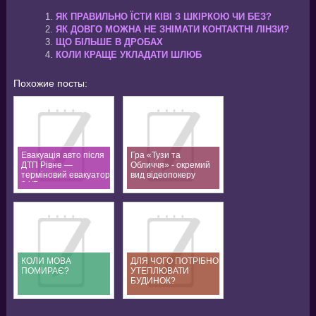
ЯК ПРАВИЛЬНО ЇСТИ КІВІ З ШКІРКОЮ ЧИ БЕЗ?
ЯК ДОВГО МОЖНА НЕ ЗНІМАТИ КОНТАКТНІ ЛІНЗИ?
ЩО БІЛЬШЕ В ДРОБАХ
КОЛИ КРАЩЕ УКЛАДАТИ ШЛЮБ
Похожие посты:
Евакуація авто після
Гра «Тузи та
ДТП Рівне —
Обличчя» - окремий
терміновий евакуатор
вид відеопокеру
24/7
КОЛИ МОВА
ДЛЯ ЧОГО ПОТРІБНО
ПОМИРАЄ?
УТЕПЛЮВАТИ
БУДИНОК?