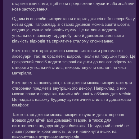
старими джинсами, щоб вони продовжили служити або знайшли
нове застосування.
Одним із способів використання старих джинсів є їх переробка у
новий одяг. Наприклад, зі старих джинсів можна зшити шорти,
спідницю, сукню або навіть сумку. Це не лише додасть
унікальності вашому гардеробу, але й допоможе зменшити
кількість відходів та сприятиме сталому споживанню.
Крім того, зі старих джинсів можна виготовити різноманітні
аксесуари, такі як браслети, шарфи, чехли на подушки тощо. Це
прекрасний спосіб додати яскраві акценти до вашого образу та
створити унікальний стиль, використовуючи екологічно чисті
матеріали.
Крім одягу та аксесуарів, старі джинси можна використати для
створення предметів внутрішнього декору. Наприклад, з них
можна пошити подушки, килими або навіть оббивку для меблів.
Це надасть вашому будинку аутентичний стиль та додатковий
комфорт.
Також старі джинси можна використовувати для створення
іграшок для дітей або домашніх тварин, а також для
виготовлення подарунків для близьких. Це чудовий спосіб не
лише проявити креативність, але й надихнути інших на
використання вторинних матеріалів.