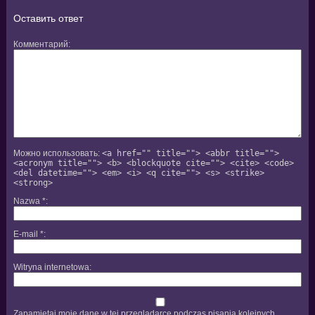
Оставить ответ
Комментарий
Можно использовать:
<a href="" title=""> <abbr title="">
<acronym title=""> <b> <blockquote cite=""> <cite> <code>
<del datetime=""> <em> <i> <q cite=""> <s> <strike>
<strong>
Nazwa
*
E-mail
*
Witryna internetowa
Zapamiętaj moje dane w tej przeglądarce podczas pisania kolejnych