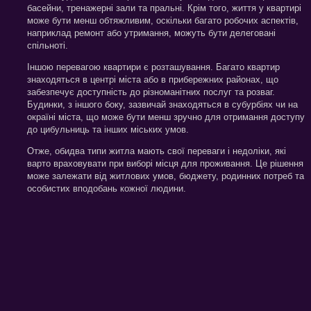
басейни, тренажерні зали та пральні. Крім того, життя у квартирі
може бути менш обтяжливим, оскільки багато робочих аспектів,
наприклад ремонт або утримання, можуть бути делеговані
спільноті.
Іншою перевагою квартири є розташування. Багато квартир
знаходяться в центрі міста або в прибережних районах, що
забезпечує доступність до різноманітних послуг та розваг.
Будинки, з іншого боку, зазвичай знаходяться в субурбіях чи на
окраїні міста, що може бути менш зручно для отримання доступу
до цибульниць та інших міських умов.
Отже, обидва типи житла мають свої переваги і недоліки, які
варто враховувати при виборі місця для проживання. Це рішення
може залежати від житлових умов, бюджету, родинних потреб та
особистих вподобань кожної людини.