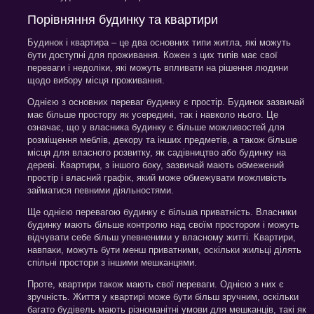
Порівняння будинку та квартири
Будинок і квартира – це два основних типи житла, які можуть
бути доступні для проживання. Кожен з цих типів має свої
переваги і недоліки, які можуть впливати на рішення людини
щодо вибору місця проживання.
Однією з основних переваг будинку є простір. Будинок зазвичай
має більше простору як усередині, так і навколо нього. Це
означає, що у власника будинку є більше можливостей для
розміщення меблів, декору та інших предметів, а також більше
місця для власного розвитку, як садівництво або будинку на
дереві. Квартири, з іншого боку, зазвичай мають обмежений
простір і власний графік, який може обмежувати можливість
займатися певними діяльностями.
Ще однією перевагою будинку є більша приватність. Власники
будинку мають більше контролю над своїм простором і можуть
відчувати себе більш упевненими у власному житті. Квартири,
навпаки, можуть бути менш приватними, оскільки жильці ділять
спільні простори з іншими мешканцями.
Проте, квартири також мають свої переваги. Однією з них є
зручність. Життя у квартирі може бути більш зручним, оскільки
багато будівель мають різноманітні умови для мешканців, такі як