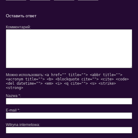
терміновий
вид
евакуатор
відеопокеру
24/7
Оставить ответ
Комментарий
Можно использовать:
<a href="" title=""> <abbr title="">
<acronym title=""> <b> <blockquote cite=""> <cite> <code>
<del datetime=""> <em> <i> <q cite=""> <s> <strike>
<strong>
Nazwa
*
E-mail
*
Witryna internetowa