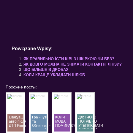
Powiązane Wpisy:
ЯК ПРАВИЛЬНО ЇСТИ КІВІ З ШКІРКОЮ ЧИ БЕЗ?
ЯК ДОВГО МОЖНА НЕ ЗНІМАТИ КОНТАКТНІ ЛІНЗИ?
ЩО БІЛЬШЕ В ДРОБАХ
КОЛИ КРАЩЕ УКЛАДАТИ ШЛЮБ
Похожие посты:
Евакуація
Гра «Тузи
КОЛИ
ДЛЯ ЧОГО
авто після
та
МОВА
ПОТРІБНО
ДТП Рівне
Обличчя» -
ПОМИРАЄ?
УТЕПЛЮВАТИ
—
окремий
БУДИНОК?