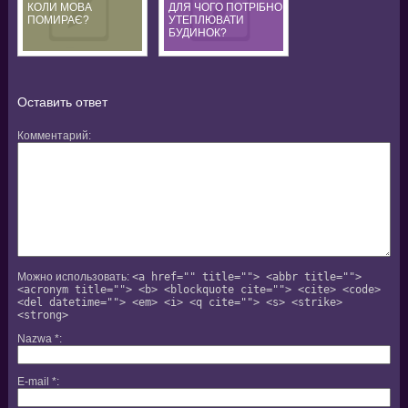
КОЛИ МОВА
ДЛЯ ЧОГО ПОТРІБНО
ПОМИРАЄ?
УТЕПЛЮВАТИ
БУДИНОК?
Оставить ответ
Комментарий
Можно использовать:
<a href="" title=""> <abbr title="">
<acronym title=""> <b> <blockquote cite=""> <cite> <code>
<del datetime=""> <em> <i> <q cite=""> <s> <strike>
<strong>
Nazwa
*
E-mail
*