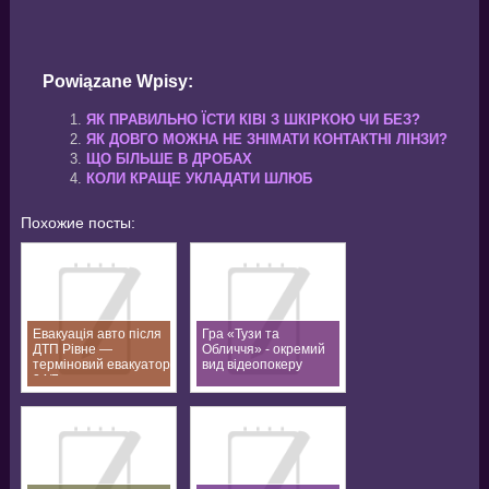
Powiązane Wpisy:
ЯК ПРАВИЛЬНО ЇСТИ КІВІ З ШКІРКОЮ ЧИ БЕЗ?
ЯК ДОВГО МОЖНА НЕ ЗНІМАТИ КОНТАКТНІ ЛІНЗИ?
ЩО БІЛЬШЕ В ДРОБАХ
КОЛИ КРАЩЕ УКЛАДАТИ ШЛЮБ
Похожие посты:
Евакуація авто після
Гра «Тузи та
ДТП Рівне —
Обличчя» - окремий
терміновий евакуатор
вид відеопокеру
24/7