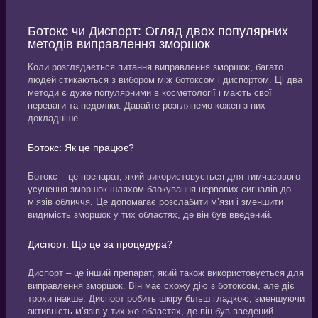
Ботокс чи Диспорт: Огляд двох популярних
методів виправлення зморшок
Коли розглядається питання виправлення зморшок, багато
людей стикаються з вибором між ботоксом і диспортом. Ці два
методи є дуже популярними в косметології і мають свої
переваги та недоліки. Давайте розглянемо кожен з них
докладніше.
Ботокс: Як це працює?
Ботокс – це препарат, який використовується для тимчасового
усунення зморшок шляхом блокування нервових сигналів до
м’язів обличчя. Це допомагає розслабити м’язи і зменшити
видимість зморшок у тих областях, де він був введений.
Диспорт: Що це за процедура?
Диспорт – це інший препарат, який також використовується для
виправлення зморшок. Він має схожу дію з ботоксом, але діє
трохи інакше. Диспорт робить шкіру більш гладкою, зменшуючи
активність м’язів у тих же областях, де він був введений.