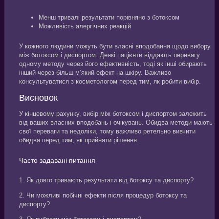
Менш тривалі результати порівняно з ботоксом
Можливість алергічних реакцій
У кожного людини можуть бути власні вподобання щодо вибору
між ботоксом і диспортом. Деякі пацієнти віддають перевагу
одному методу через його ефективність, тоді як інші обирають
інший через більш м’який ефект на шкіру. Важливо
консультуватися з косметологом перед тим, як робити вибір.
Висновок
У кінцевому рахунку, вибір між ботоксом і диспортом залежить
від ваших власних вподобань і очікувань. Обидва методи мають
свої переваги та недоліки, тому важливо ретельно вивчити
обидва перед тим, як прийняти рішення.
Часто задавані питання
1. Як довго тривають результати від ботоксу та диспорту?
2. Чи можливі побічні ефекти після процедур ботоксу та
диспорту?