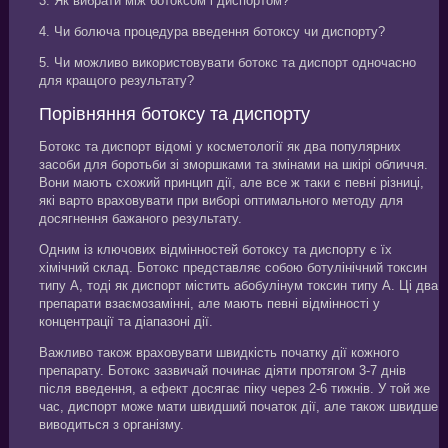
3. Як вибрати між ботоксом і диспортом?
4. Чи болюча процедура введення ботоксу чи диспорту?
5. Чи можливо використовувати ботокс та диспорт одночасно
для кращого результату?
Порівняння ботоксу та диспорту
Ботокс та диспорт відомі у косметології як два популярних
засоби для боротьби зі зморшками та змінами на шкірі обличчя.
Вони мають схожий принцип дії, але все ж таки є певні різниці,
які варто враховувати при виборі оптимального методу для
досягнення бажаного результату.
Одним із ключових відмінностей ботоксу та диспорту є їх
хімічний склад. Ботокс представляє собою ботулінічний токсин
типу А, тоді як диспорт містить абобулінум токсин типу А. Ці два
препарати взаємозамінні, але мають певні відмінності у
концентрації та діапазоні дії.
Важливо також враховувати швидкість початку дії кожного
препарату. Ботокс зазвичай починає діяти протягом 3-7 днів
після введення, а ефект досягає піку через 2-6 тижнів. У той же
час, диспорт може мати швидший початок дії, але також швидше
виводиться з організму.