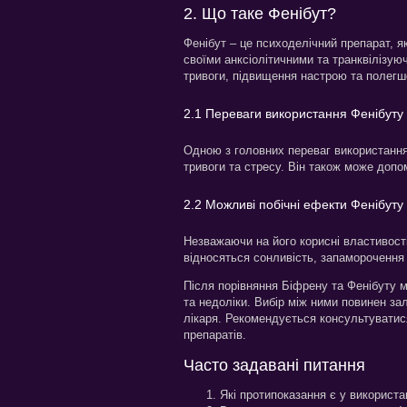
2. Що таке Фенібут?
Фенібут – це психоделічний препарат, я
своїми анксіолітичними та транквілізу
тривоги, підвищення настрою та полегш
2.1 Переваги використання Фенібуту
Одною з головних переваг використання 
тривоги та стресу. Він також може допо
2.2 Можливі побічні ефекти Фенібуту
Незважаючи на його корисні властивості
відносяться сонливість, запаморочення
Після порівняння Біфрену та Фенібуту м
та недоліки. Вибір між ними повинен за
лікаря. Рекомендується консультуватис
препаратів.
Часто задавані питання
Які протипоказання є у використа