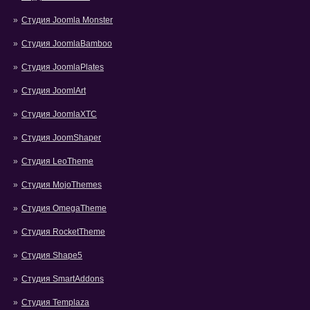
Студия Joomla Monster
Студия JoomlaBamboo
Студия JoomlaPlates
Студия JoomlArt
Студия JoomlaXTC
Студия JoomShaper
Студия LeoTheme
Студия MojoThemes
Студия OmegaTheme
Студия RocketTheme
Студия Shape5
Студия SmartAddons
Студия Templaza