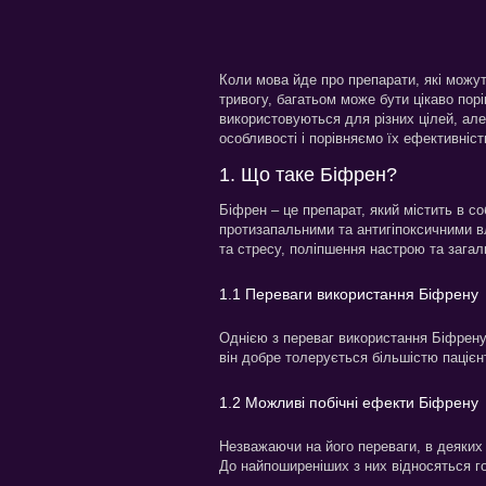
Коли мова йде про препарати, які можу
тривогу, багатьом може бути цікаво порі
використовуються для різних цілей, але
особливості і порівняємо їх ефективніст
1. Що таке Біфрен?
Біфрен – це препарат, який містить в с
протизапальними та антигіпоксичними 
та стресу, поліпшення настрою та загал
1.1 Переваги використання Біфрену
Однією з переваг використання Біфрену 
він добре толерується більшістю пацієнт
1.2 Можливі побічні ефекти Біфрену
Незважаючи на його переваги, в деяких
До найпоширеніших з них відносяться го