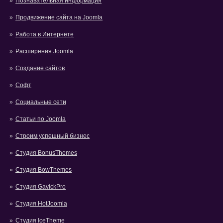
Познавательная информация
Продвижение сайта на Joomla
Работа в Интернете
Расширения Joomla
Создание сайтов
Софт
Социальные сети
Статьи по Joomla
Строим успешный бизнес
Студия BonusThemes
Студия BowThemes
Студия GavickPro
Студия HotJoomla
Студия IceTheme