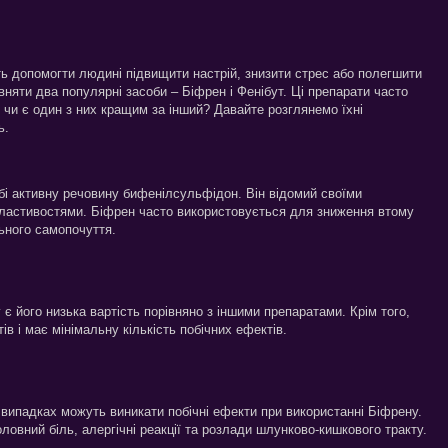
ть допомогти людині підвищити настрій, знизити стрес або полегшити
вняти два популярні засоби – Біфрен і Фенібут. Ці препарати часто
 чи є один з них кращим за інший? Давайте розглянемо їхні
ь.
обі активну речовину бифенілсульфідон. Він відомий своїми
властивостями. Біфрен часто використовується для зниження втому
ьного самопочуття.
є його низька вартість порівняно з іншими препаратами. Крім того,
ів і має мінімальну кількість побічних ефектів.
 випадках можуть виникати побічні ефекти при використанні Біфрену.
ловний біль, алергічні реакції та розлади шлунково-кишкового тракту.