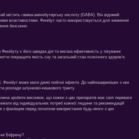
кий містить гамма-амінобутирську кислоту (GABA). Він відомий
ючими властивостями. Фенібут часто використовується для зниження
ення безсоння.
Фенібуту є його швидка дія та висока ефективність у лікуванні
могти покращити якість сну та загальний стан психічного здоров’я.
, Фенібут може мати деякі побічні ефекти. До найпоширеніших з них
 та розлади шлунково-кишкового тракту.
ожна зробити висновок, що кожен з цих препаратів має свої переваги
лежати від індивідуальних потреб кожної людини та рекомендацій
я з фахівцем перед початком використання будь-якого з цих
нні Біфрену?