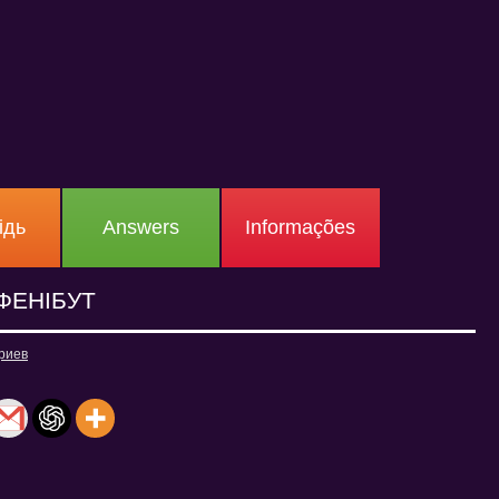
ідь
Answers
Informações
ФЕНІБУТ
риев