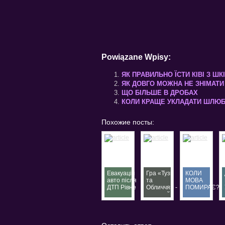
Powiązane Wpisy:
ЯК ПРАВИЛЬНО ЇСТИ КІВІ З Ш
ЯК ДОВГО МОЖНА НЕ ЗНІМАТИ 
ЩО БІЛЬШЕ В ДРОБАХ
КОЛИ КРАЩЕ УКЛАДАТИ ШЛЮ
Похожие посты:
Евакуація
Гра «Тузи
КОЛИ
авто після
та
МОВА
ДТП Рівне
Обличчя» -
ПОМИРАЄ?
—
окремий
терміновий
вид
евакуатор
відеопокеру
24/7