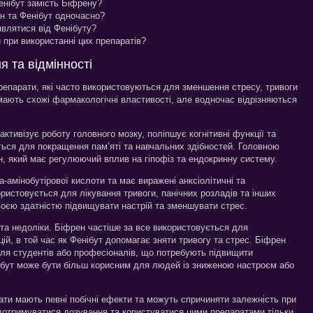
енібут замість Біфрену?
н та Фенібут одночасно?
являтися від Фенібуту?
 при використанні цих препаратів?
я та відмінності
репарати, які часто використовуються для зменшення стресу, тривоги
мають схожі фармакологічні властивості, але водночас відрізняються
активізує роботу головного мозку, поліпшує когнітивні функції та
ться для покращення пам’яті та навчальних здібностей. Головною
 який має регулюючий вплив на гіпофіз та ендокринну систему.
а-амінобутірової кислоти та має виражені анксіолітичні та
ористовується для лікування тривоги, панічних розладів та інших
воєю здатністю підвищувати настрій та зменшувати стрес.
та недоліки. Біфрен частіше за все використовується для
ій, в той час як Фенібут допомагає зняти тривогу та стрес. Біфрен
ля студентів або професіоналів, що потребують підвищити
енібут може бути більш корисним для людей із зниженою настроєм або
ати мають певні побічні ефекти та можуть спричиняти залежність при
дотримуватися дозування та користуватися цими препаратами тільки