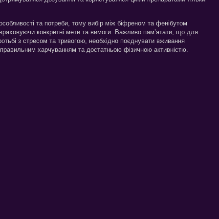
особливості та потреби, тому вибір між біфреном та фенібутом
 враховуючи конкретні мети та вимоги. Важливо пам’ятати, що для
ротьбі з стресом та тривогою, необхідно поєднувати вживання
 правильним харчуванням та достатньою фізичною активністю.