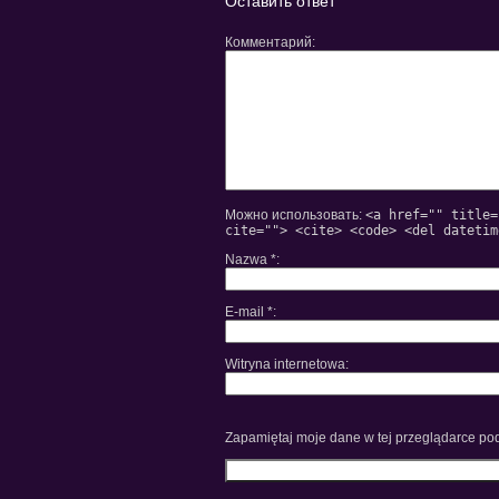
Оставить ответ
Комментарий
Можно использовать:
<a href="" title=
cite=""> <cite> <code> <del datetim
Nazwa
*
E-mail
*
Witryna internetowa
Zapamiętaj moje dane w tej przeglądarce pod