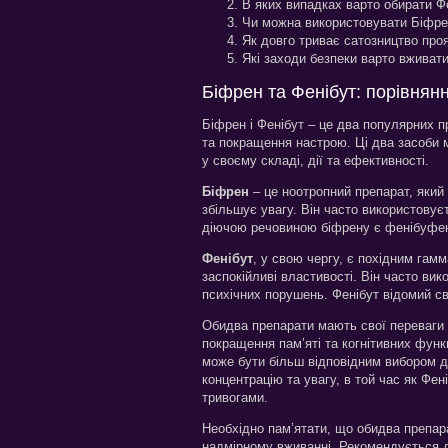
В яких випадках варто обирати Ф
Чи можна використовувати Біфре
Як довго триває сатозництво про
Які заходи безпеки варто вживати
Біфрен та Фенібут: порівнянн
Біфрен і Фенібут – це два популярних п
та покращення настрою. Ці два засоби 
у своєму складі, дії та ефективності.
Біфрен
– це ноотропний препарат, який 
збільшує увагу. Він часто використовує
діючою речовиною біфрену є фенібуфен,
Фенібут
, у свою чергу, є похідним гамм
заспокійливі властивості. Він часто вик
психічних порушень. Фенібут відомий с
Обидва препарати мають свої переваги 
покращення пам’яті та когнітивних функц
може бути більш відповідним вибором д
концентрацію та увагу, в той час як Ф
тривогами.
Необхідно пам’ятати, що обидва препар
надмірному вживанні. Рекомендується 