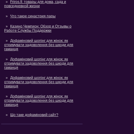
Friros.fi: товары для дома, сада и
повседневной жизни
Что такое синастрия пары
Казино Чемпион: Обзор и Отзывы о
Работе Службы Поддержки
Дофаміновий шопінг для жінок: як
отримувати задоволення без шкоди для
гаманця
Дофаміновий шопінг для жінок: як
отримувати задоволення без шкоди для
гаманця
Дофаміновий шопінг для жінок: як
отримувати задоволення без шкоди для
гаманця
Дофаміновий шопінг для жінок: як
отримувати задоволення без шкоди для
гаманця
Що таке дофаміновий сайт?