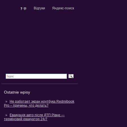
Відгуки
Яндекс-поиск
❓ 💬
Ostatnie wpisy
Не работает экран ноутбука Redmibook
Pro – причины, что делать?
Евакуація авто після ДТП Рівне —
терміновий евакуатор 24/7