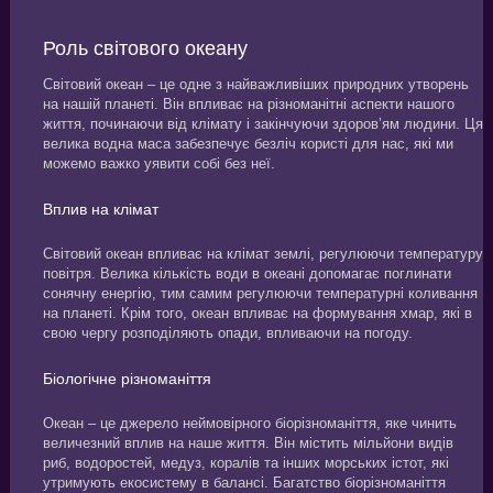
Роль світового океану
Світовий океан – це одне з найважливіших природних утворень
на нашій планеті. Він впливає на різноманітні аспекти нашого
життя, починаючи від клімату і закінчуючи здоров’ям людини. Ця
велика водна маса забезпечує безліч користі для нас, які ми
можемо важко уявити собі без неї.
Вплив на клімат
Світовий океан впливає на клімат землі, регулюючи температуру
повітря. Велика кількість води в океані допомагає поглинати
сонячну енергію, тим самим регулюючи температурні коливання
на планеті. Крім того, океан впливає на формування хмар, які в
свою чергу розподіляють опади, впливаючи на погоду.
Біологічне різноманіття
Океан – це джерело неймовірного біорізноманіття, яке чинить
величезний вплив на наше життя. Він містить мільйони видів
риб, водоростей, медуз, коралів та інших морських істот, які
утримують екосистему в балансі. Багатство біорізноманіття