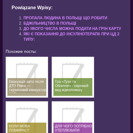
Powiązane Wpisy:
ПРОПАЛА ЛЮДИНА В ПОЛЬЩІ ЩО РОБИТИ
БДЖІЛЬНИЦТВО В ПОЛЬЩІ
ДО ЯКОГО ЧИСЛА МОЖНА ПОДАТИ НА ГРІН КАРТУ
ЯКІ Є ПОКАЗАННЯ ДО ІНСУЛІНОТЕРАПІІ ПРИ ЦД 2
ТИПУ:
Похожие посты:
Евакуація авто після
Гра «Тузи та
ДТП Рівне —
Обличчя» - окремий
терміновий евакуатор
вид відеопокеру
24/7
КОЛИ МОВА
ДЛЯ ЧОГО ПОТРІБНО
ПОМИРАЄ?
УТЕПЛЮВАТИ