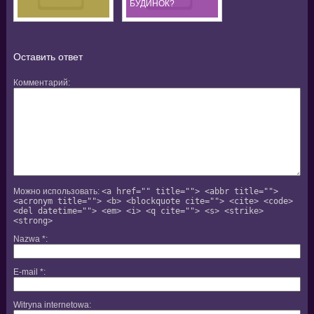
БУДИНОК?
Оставить ответ
Комментарий
Можно использовать:
<a href="" title=""> <abbr title="">
<acronym title=""> <b> <blockquote cite=""> <cite> <code>
<del datetime=""> <em> <i> <q cite=""> <s> <strike>
<strong>
Nazwa
*
E-mail
*
Witryna internetowa