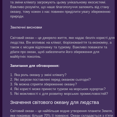
та зміни клімату загрожують цьому унікальному екосистемі.
Важливо розуміти, що наше благополуччя залежить від стану
океану, тому кожен з нас повинен приділити увагу збереженню
природи.
Заключні висновки
Світовий океан – це джерело життя, яке надає безліч користі для
людства. Він впливає на клімат, біорізноманіття та економіку, а
також є місцем відпочинку та туризму. Важливо поважати та
дбати про океан, щоб забезпечити його збереження для
майбутніх поколінь.
Запитання для обговорення:
1. Яка роль океану у зміні клімату?
2. Які загрози поставлені перед океаном сьогодні?
3. Як можна сприяти збереженню океану?
4. Які користі може принести туризм на морських курортах?
5. Які можливості є для розвитку морських промисловостей?
Значення світового океану для людства
Світовий океан – це найбільше водне утворення планети Земля,
яке покриває більше 70% її поверхні. Океан складається з п’яти