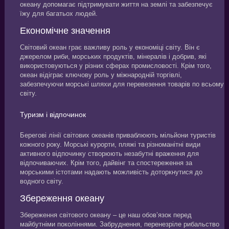
океану допомагає підтримувати життя на землі та забезпечує
їжу для багатьох людей.
Економічне значення
Світовий океан грає важливу роль у економіці світу. Він є
джерелом риби, морських продуктів, мінералів і добрив, які
використовуються у різних сферах промисловості. Крім того,
океан відіграє ключову роль у міжнародній торгівлі,
забезпечуючи морські шляхи для перевезення товарів по всьому
світу.
Туризм і відпочинок
Берегові лінії світових океанів приваблюють мільйони туристів
кожного року. Морські курорти, пляжі та різноманітні види
активного відпочинку створюють незабутні враження для
відпочиваючих. Крім того, дайвінг та спостереження за
морськими істотами надають можливість доторкнутися до
водного світу.
Збереження океану
Збереження світового океану – це наш обов’язок перед
майбутніми поколіннями. Забруднення, перенезріле рибальство