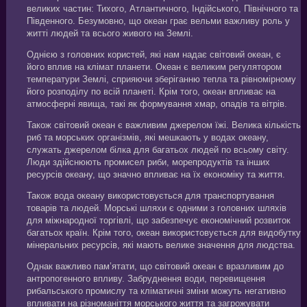
великих частин: Тихого, Атлантичного, Індійського, Північного та
Південного. Безумовно, що океан грає вельми важливу роль у
житті людей та всього живого на Землі.
Однією з головних користей, які нам надає світовий океaн, є
його вплив на клімат планети. Океан є великим регулятором
температури Землі, сприяючи зберіганню тепла та рівномірному
його розподілу по всій планеті. Крім того, океан впливає на
атмосферні явища, такі як формування хмар, опадів та вітрів.
Також світовий океан є важливим джерелом їжі. Велика кількість
риб та морських організмів, які мешкають у водах океану,
служать джерелом білка для багатьох людей по всьому світу.
Люди здійснюють промисел риби, морепродуктів та інших
ресурсів океану, що значно впливає на їх економіку та життя.
Також вода океану використовується для транспортування
товарів та людей. Морські шляхи є одними з головних шляхів
для міжнародної торгівлі, що забезпечує економічний розвиток
багатьох країн. Крім того, океан використовується для видобутку
мінеральних ресурсів, які мають велике значення для людства.
Однак важливо пам’ятати, що світовий океан є вразливим до
антропогенного впливу. Забруднення води, перевищення
рибальського промислу та кліматичні зміни можуть негативно
впливати на різноманіття морського життя та загрожувати