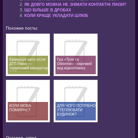
ЯК ДОВГО МОЖНА НЕ ЗНІМАТИ КОНТАКТНІ ЛІНЗИ?
ЩО БІЛЬШЕ В ДРОБАХ
КОЛИ КРАЩЕ УКЛАДАТИ ШЛЮБ
Похожие посты:
Евакуація авто після
Гра «Тузи та
ДТП Рівне —
Обличчя» - окремий
терміновий евакуатор
вид відеопокеру
24/7
КОЛИ МОВА
ДЛЯ ЧОГО ПОТРІБНО
ПОМИРАЄ?
УТЕПЛЮВАТИ
БУДИНОК?
Оставить ответ