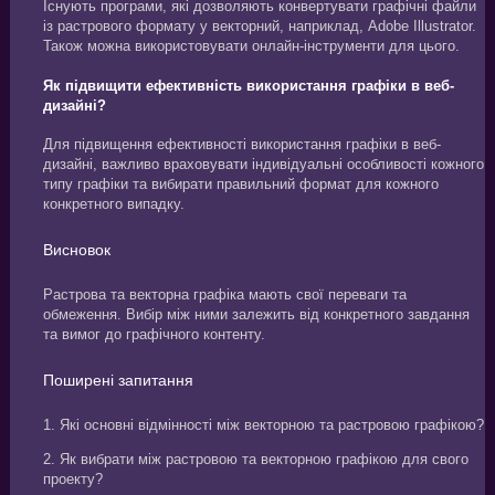
Існують програми, які дозволяють конвертувати графічні файли
із растрового формату у векторний, наприклад, Adobe Illustrator.
Також можна використовувати онлайн-інструменти для цього.
Як підвищити ефективність використання графіки в веб-
дизайні?
Для підвищення ефективності використання графіки в веб-
дизайні, важливо враховувати індивідуальні особливості кожного
типу графіки та вибирати правильний формат для кожного
конкретного випадку.
Висновок
Растрова та векторна графіка мають свої переваги та
обмеження. Вибір між ними залежить від конкретного завдання
та вимог до графічного контенту.
Поширені запитання
1. Які основні відмінності між векторною та растровою графікою?
2. Як вибрати між растровою та векторною графікою для свого
проекту?