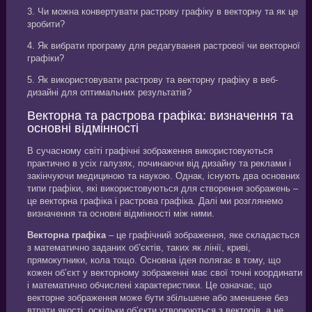
3. Чи можна конвертувати растрову графіку в векторну та як це
зробити?
4. Як вибрати програму для редагування растрової чи векторної
графіки?
5. Як використовувати растрову та векторну графіку в веб-
дизайні для оптимальних результатів?
Векторна та растрова графіка: визначення та
основні відмінності
В сучасному світі графічні зображення використовуються
практично в усіх галузях, починаючи від дизайну та реклами і
закінчуючи медициною та наукою. Однак, існують два основних
типи графіки, які використовуються для створення зображень –
це векторна графіка і растрова графіка. Далі ми розглянемо
визначення та основні відмінності між ними.
Векторна графіка
– це графічний зображення, яке складається
з математично заданих об’єктів, таких як лінії, криві,
прямокутники, кола тощо. Основна ідея полягає в тому, що
кожен об’єкт у векторному зображенні має свої точні координати
і математично обчислені характеристики. Це означає, що
векторне зображення може бути збільшене або зменшене без
втрати якості, оскільки об’єкти утворюються з векторів, а не