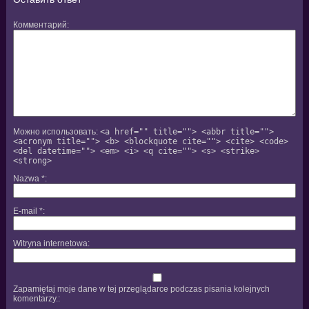
Комментарий
Можно использовать:
<a href="" title=""> <abbr title="">
<acronym title=""> <b> <blockquote cite=""> <cite> <code>
<del datetime=""> <em> <i> <q cite=""> <s> <strike>
<strong>
Nazwa
*
E-mail
*
Witryna internetowa
Zapamiętaj moje dane w tej przeglądarce podczas pisania kolejnych
komentarzy.