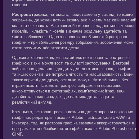
пікселів.
Растрова графіка
, натомість, представлена у вигляді точкових
зображень, де кожен дотчик екрану або піксель має свій власний
колір та яскравість. Растрові зображення складаються з мережі
пікселів, і кількість пікселів визначає роздільну здатність та
якість зображення. Одна з основних особливостей растрової
графіки – при збільшенні розміру зображення, зображення може
стати розмитим або втратити деталі.
Однією з ключових відмінностей між векторною та растровою
графікою є їхні можливості та області застосування. Векторні
зображення ідеально підходять для логотипів, іконок, шрифтів
та інших об’єктів, де потрібна чіткість та масштабованість. Вони
також корисні для друку, оскільки можуть бути збільшені без
втрати якості. Натомість, растрові зображення ефективно
використовуються в фотографіях, комп’ютерних іграх, веб-
дизайні та інших випадках, де важлива деталізація та
реалістичний вигляд.
Крім цього, векторна графіка важлива для створення векторних
графічних редакторів, таких як Adobe Illustrator, CorelDRAW та
Inkscape, тоді як растрова графіка зазвичай використовується в
програмах для обробки фотографій, таких як Adobe Photoshop та
GIMP.