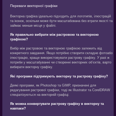
Переваги векторної графіки
Векторна графіка ідеально підходить для логотипів, ілюстрацій
та іконок, оскільки може бути масштабована без втрати якості та
займає менше місця у файлі.
Як правильно вибрати між растровою та векторною
графікою?
Вибір між растровою та векторною графікою залежить від
конкретного завдання. Якщо потрібно створити складне фотоабо
ілюстрацію, краще використовувати растрову графіку. У разі ж
потреби у масштабуванні чи створенні векторних об’єктів, варто
вибирати векторну графіку.
Які програми підтримують векторну та растрову графіку?
Деякі програми, як Photoshop та GIMP, призначені для
редагування растрової графіки, тоді як Illustrator та CorelDRAW
спеціалізуються на векторній графіці.
Як можна конвертувати растрову графіку в векторну та
навпаки?