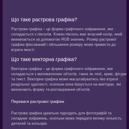
Що таке растрова графіка?
Растрова графіка – це форма графічного зображення, яке
складається з пікселів. Кожен піксель має власний колір, який
визначається за допомогою RGB значень. Розмір растрової
графіки фіксований і збільшення розміру може привести до
втрати якості.
Що таке векторна графіка?
Векторна графіка – це форма графічного зображення, яке
складається з математичних об’єктів, таких як лінії, криві, фігури
та текст. Векторна графіка може масштабуватись без втрати
роздільної здатності, оскільки вона базується на векторах, які
визначають форму та розташування об’єктів.
Переваги растрової графіки
Растрова графіка ідеально підходить для фотографій та
складних зображень, оскільки може передати велику кількість
деталей та кольорів.