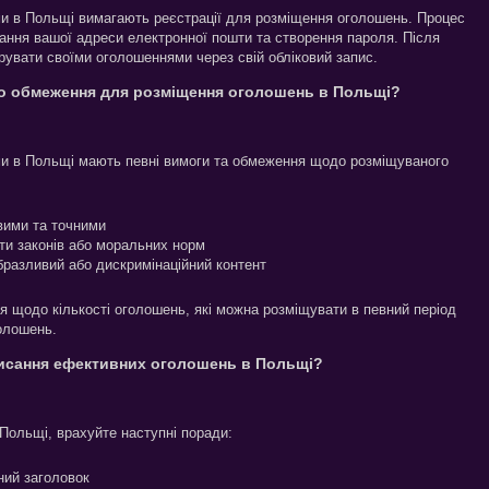
ями в Польщі вимагають реєстрації для розміщення оголошень. Процес
дання вашої адреси електронної пошти та створення пароля. Після
рувати своїми оголошеннями через свій обліковий запис.
або обмеження для розміщення оголошень в Польщі?
ями в Польщі мають певні вимоги та обмеження щодо розміщуваного
вими та точними
ти законів або моральних норм
бразливий або дискримінаційний контент
 щодо кількості оголошень, які можна розміщувати в певний період
олошень.
писання ефективних оголошень в Польщі?
Польщі, врахуйте наступні поради:
ний заголовок