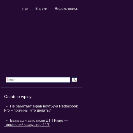
Відгуки
Яндекс-поиск
❓ 💬
Ostatnie wpisy
Не работает экран ноутбука Redmibook
Pro – причины, что делать?
Евакуація авто після ДТП Рівне —
терміновий евакуатор 24/7