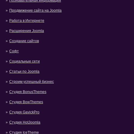
Познавательная информация
Продвижение сайта на Joomla
Работа в Интернете
Расширения Joomla
Создание сайтов
Софт
Социальные сети
Статьи по Joomla
Строим успешный бизнес
Студия BonusThemes
Студия BowThemes
Студия GavickPro
Студия HotJoomla
Студия IceTheme