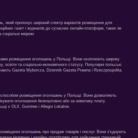
, який пропонує широкий спектр варіантів розміщення для
диційних газет і журналів до сучасних онлайн-платформ, таких як
 соціальні мережі.
алами розміщення оголошень у Польщі. Вони охоплюють широку
у, освіти та соціально-економічного статусу. Популярні польські
ають Gazeta Wyborcza, Dziennik Gazeta Prawna і Rzeczpospolita.
-способом розміщення оголошень у Польщі. Вони дозволяють
ікувати оголошення безкоштовно або за невелику плату.
і є OLX, Gumtree і Allegro Lokalnie.
розміщенні оголошень про продаж товарів і послуг. Вони з’єднують
адаючи безпечну і надійну платформу для здійснення транзакцій.