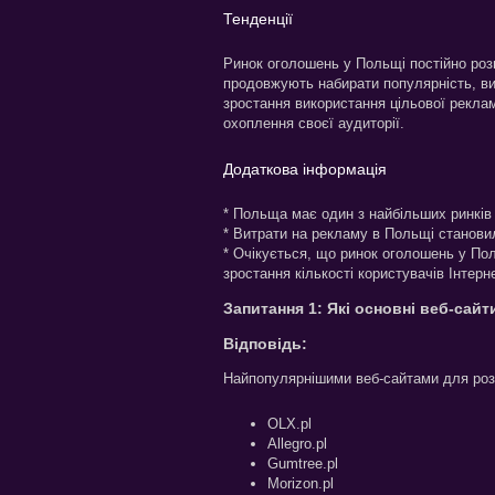
Тенденції
Ринок оголошень у Польщі постійно роз
продовжують набирати популярність, вит
зростання використання цільової рекла
охоплення своєї аудиторії.
Додаткова інформація
* Польща має один з найбільших ринків 
* Витрати на рекламу в Польщі становил
* Очікується, що ринок оголошень у По
зростання кількості користувачів Інтерн
Запитання 1: Які основні веб-сай
Відповідь:
Найпопулярнішими веб-сайтами для роз
OLX.pl
Allegro.pl
Gumtree.pl
Morizon.pl