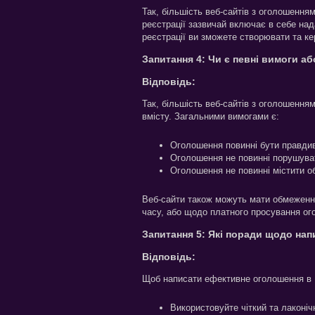
Так, більшість веб-сайтів з оголошенн
реєстрації зазвичай включає в себе на
реєстрації ви зможете створювати та ке
Запитання 4: Чи є певні вимоги 
Відповідь:
Так, більшість веб-сайтів з оголошенн
вмісту. Загальними вимогами є:
Оголошення повинні бути правди
Оголошення не повинні порушува
Оголошення не повинні містити о
Веб-сайти також можуть мати обмеження
часу, або щодо платного просування ог
Запитання 5: Які поради щодо на
Відповідь:
Щоб написати ефективне оголошення в 
Використовуйте чіткий та лаконіч