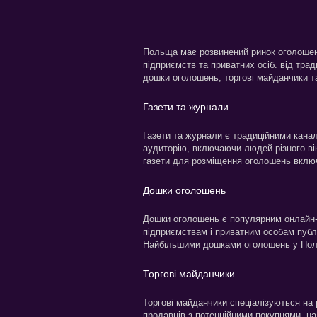
Польща має розвинений ринок оголошень
підприємств та приватних осіб. від тра
дошки оголошень, торгові майданчики та
Газети та журнали
Газети та журнали є традиційними кан
аудиторію, включаючи людей різного вік
газети для розміщення оголошень включ
Дошки оголошень
Дошки оголошень є популярним онлайн
підприємствам і приватним особам публ
Найбільшими дошками оголошень у Польщ
Торгові майданчики
Торгові майданчики спеціалізуються на 
продавців з потенційними покупцями, н