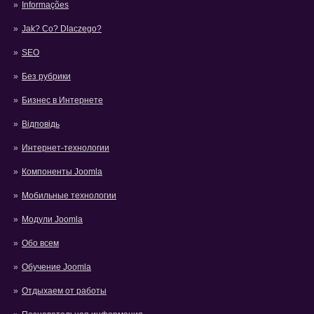
Informações
Jak? Co? Dlaczego?
SEO
Без рубрики
Бизнес в Интернете
Відповідь
Интернет-технологии
Компоненты Joomla
Мобильные технологии
Модули Joomla
Обо всем
Обучение Joomla
Отдыхаем от работы