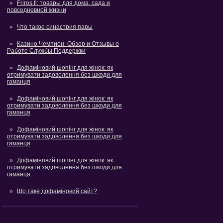
Friros.fi: товары для дома, сада и
повседневной жизни
Что такое синастрия пары
Казино Чемпион: Обзор и Отзывы о
Работе Службы Поддержки
Дофаміновий шопінг для жінок: як
отримувати задоволення без шкоди для
гаманця
Дофаміновий шопінг для жінок: як
отримувати задоволення без шкоди для
гаманця
Дофаміновий шопінг для жінок: як
отримувати задоволення без шкоди для
гаманця
Дофаміновий шопінг для жінок: як
отримувати задоволення без шкоди для
гаманця
Що таке дофаміновий сайт?