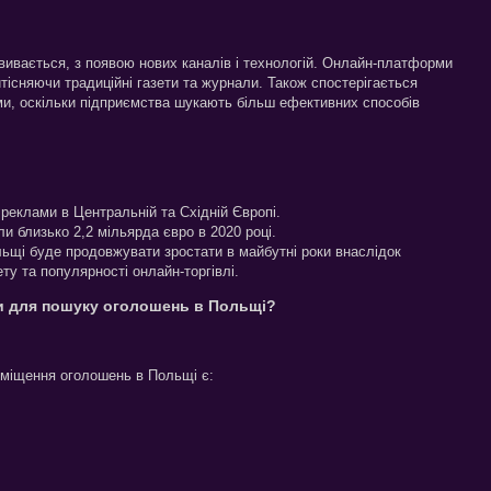
вивається, з появою нових каналів і технологій. Онлайн-платформи
існяючи традиційні газети та журнали. Також спостерігається
ми, оскільки підприємства шукають більш ефективних способів
реклами в Центральній та Східній Європі.
и близько 2,2 мільярда євро в 2020 році.
льщі буде продовжувати зростати в майбутні роки внаслідок
ету та популярності онлайн-торгівлі.
ти для пошуку оголошень в Польщі?
міщення оголошень в Польщі є: