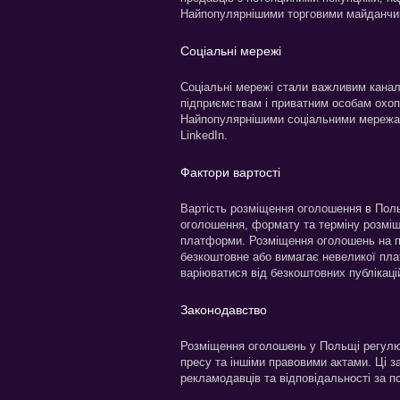
Найпопулярнішими торговими майданчика
Соціальні мережі
Соціальні мережі стали важливим кана
підприємствам і приватним особам охопл
Найпопулярнішими соціальними мережам
LinkedIn.
Фактори вартості
Вартість розміщення оголошення в Поль
оголошення, формату та терміну розміщ
платформи. Розміщення оголошень на п
безкоштовне або вимагає невеликої пла
варіюватися від безкоштовних публікаці
Законодавство
Розміщення оголошень у Польщі регулю
пресу та іншіми правовими актами. Ці з
рекламодавців та відповідальності за п