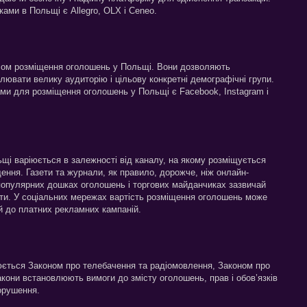
ми в Польщі є Allegro, OLX і Ceneo.
лом розміщення оголошень у Польщі. Вони дозволяють
ювати велику аудиторію і цільову конкретні демографічні групи.
и для розміщення оголошень у Польщі є Facebook, Instagram і
щі варіюється в залежності від каналу, на якому розміщується
ення. Газети та журнали, як правило, дорожче, ніж онлайн-
опулярних дошках оголошень і торгових майданчиках зазвичай
ти. У соціальних мережах вартість розміщення оголошень може
й до платних рекламних кампаній.
ється Законом про телебачення та радіомовлення, Законом про
акони встановлюють вимоги до змісту оголошень, прав і обов’язків
орушення.