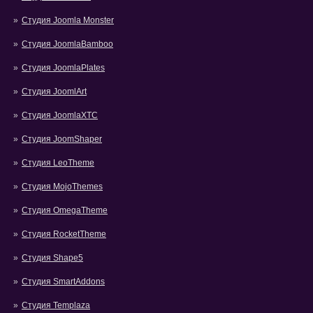
Студия Joomla Monster
Студия JoomlaBamboo
Студия JoomlaPlates
Студия JoomlArt
Студия JoomlaXTC
Студия JoomShaper
Студия LeoTheme
Студия MojoThemes
Студия OmegaTheme
Студия RocketTheme
Студия Shape5
Студия SmartAddons
Студия Templaza