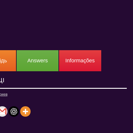
ідь
Answers
Informações
ЩІ
риев