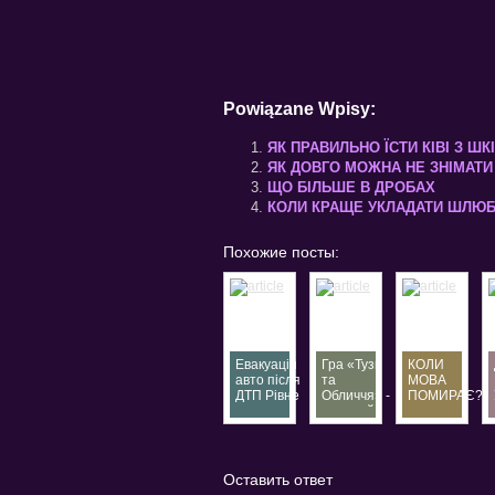
Powiązane Wpisy:
ЯК ПРАВИЛЬНО ЇСТИ КІВІ З Ш
ЯК ДОВГО МОЖНА НЕ ЗНІМАТИ 
ЩО БІЛЬШЕ В ДРОБАХ
КОЛИ КРАЩЕ УКЛАДАТИ ШЛЮ
Похожие посты:
Евакуація
Гра «Тузи
КОЛИ
авто після
та
МОВА
ДТП Рівне
Обличчя» -
ПОМИРАЄ?
—
окремий
терміновий
вид
евакуатор
відеопокеру
24/7
Оставить ответ