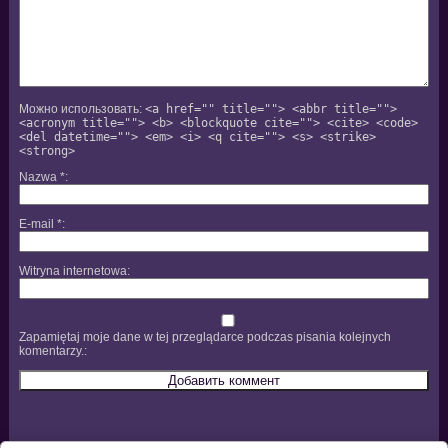
Можно использовать:
<a href="" title=""> <abbr title="">
<acronym title=""> <b> <blockquote cite=""> <cite> <code>
<del datetime=""> <em> <i> <q cite=""> <s> <strike>
<strong>
Nazwa
*
E-mail
*
Witryna internetowa
Zapamiętaj moje dane w tej przeglądarce podczas pisania kolejnych
komentarzy.