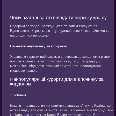
Чому взагалі варто відвідати морську країну
Подорожі за кордон завжди цікаві та запам’ятовуються.
Відпочити на березі моря – це чудовий спосіб розслабитися та
насолодитися природою.
Переваги відпочинку за кордоном
Українські туристи вибирають відпочивати за кордоном з різних
причин: кращий сервіс, різноманіття культур та традицій,
можливість відвідати історичні пам’ятки та насолодитися
місцевою кухнею.
Найпопулярніші курорти для відпочинку за
кордоном
1. Іспанія
Іспанія – країна сонячних пляжів та вишуканої кухні. Країна, де
можна відвідати красиві міста, як от Барселона або Мадрид, або
ж відпочити на пляжах Коста-Брава або Коста-дель-Соль.