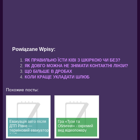
Powiązane Wpisy:
ЯК ПРАВИЛЬНО ЇСТИ КІВІ З ШКІРКОЮ ЧИ БЕЗ?
ЯК ДОВГО МОЖНА НЕ ЗНІМАТИ КОНТАКТНІ ЛІНЗИ?
ЩО БІЛЬШЕ В ДРОБАХ
КОЛИ КРАЩЕ УКЛАДАТИ ШЛЮБ
Похожие посты:
Евакуація авто після
Гра «Тузи та
ДТП Рівне —
Обличчя» - окремий
терміновий евакуатор
вид відеопокеру
24/7