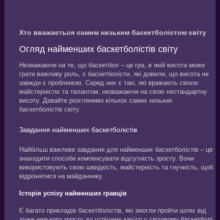
Хто вважається самим низьким баскетболістом світу
Огляд найменших баскетболістів світу
Незважаючи на те, що баскетбол – це гра, в якій висота може
грати важливу роль, є баскетболісти, які довели, що висота не
завжди є проблемою. Серед них є такі, які вражають своєю
майстерністю та талантом, незважаючи на свою нестандартну
висоту. Давайте розглянемо кількох самих низьких
баскетболістів світу.
Завдання найменших баскетболістів
Найбільш важливе завдання для найменших баскетболістів – це
знаходити способи компенсувати відсутність зросту. Вони
використовують свою швидкість, майстерність та гнучкість, щоб
відрізнятися на майданчику.
Історія успіху найменших гравців
Є багато прикладів баскетболістів, які змогли пройти шлях від
дуже низького зросту до успішних кар’єр у світовому баскетболі.