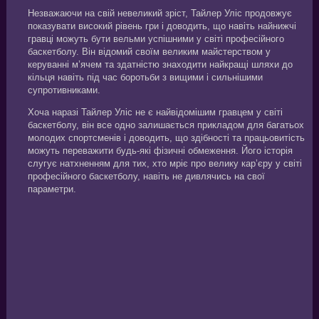
Незважаючи на свій невеликий зріст, Тайлер Уліс продовжує
показувати високий рівень гри і доводить, що навіть найнижчі
гравці можуть бути вельми успішними у світі професійного
баскетболу. Він відомий своїм великим майстерством у
керуванні м’ячем та здатністю знаходити найкращі шляхи до
кільця навіть під час боротьби з вищими і сильнішими
супротивниками.
Хоча наразі Тайлер Уліс не є найвідомішим гравцем у світі
баскетболу, він все одно залишається прикладом для багатьох
молодих спортсменів і доводить, що здібності та працьовитість
можуть переважити будь-які фізичні обмеження. Його історія
слугує натхненням для тих, хто мріє про велику кар’єру у світі
професійного баскетболу, навіть не дивлячись на свої
параметри.