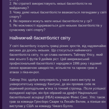
2. Які стратегії використовують низькі баскетболісти на
майданчику?
3. Чому деякі низькі баскетболісти вважаються легендами у світі
спорту?
4. Які переваги можуть мати низькі баскетболісти у грі?
5. Які можливості відкриваються для низьких баскетболістів у
сучасному світі спорту?
Найнижчий баскетболіст світу
У світі баскетболу існують гравці різних зростів, від надзвичайно
високих до досить низьких. Що стосується найнижчого
баскетболіста світу, то ця слава належить Тайлеру Улісу, який
має всього 5 футів 9 дюймів ріст. Цей американський
професіональний баскетболіст народився 1996 року і відомий
своєю вражаючою швидкістю, агільністю та гарною грою в
атаках з піка-ен-рол.
Тайлер Уліс здобув популярність у часи свого виступу за
університетську команду Кентуккі, де він проявив себе як
відмінний розподільник м’яча та точний стрілець. Після успішної
коледжної кар’єри, він був обраний на драфті Національної
баскетбольної асоціації (НБА) командою Фінікс Санс. Уліс також
грав за команди Грінсборо Сварм та Лехайн Велем, а пізніше він
виступав у США за команду Чикаго Буллз.