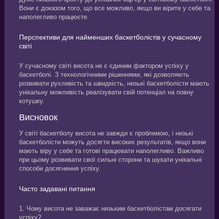
Вони є доказом того, що все можливо, якщо ви вірите у себе та
наполегливо працюєте.
Перспективи для найменших баскетболістів у сучасному
світі
У сучасному світі висота не є єдиним фактором успіху у
баскетболі. З технологічними рішеннями, які дозволяють
розвивати рухливість та швидкість, низькі баскетболісти мають
унікальну можливість реалізувати свій потенціал на повну
котушку.
Висновок
У світі баскетболу висота не завжди є проблемою, і низькі
баскетболісти можуть досягти високих результатів, якщо вони
мають віру у себе та готові працювати наполегливо. Важливо
при цьому розвивати свої сильні сторони та шукати унікальні
способи досягнення успіху.
Часто задавані питання
1. Чому висота не заважає низьким баскетболістам досягати
успіху?