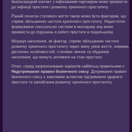
безпосередній контакт з інфікованим партнером може призвести
до інфекції простати і розвитку хронічного простатиту.
Ранній початок статевого життя також може бути фактором, що
сприяє збільшенню частоти хронічного простатиту. Недостатнє
формування сексуальної системи в молодому віці може
призвести до порушень в роботі простати в подальшому.
Міграція населення, як фактор, сприяє збільшенню частоти
розвитку хронічного простатиту через зміну умов життя, зокрема,
дієтичних особливостей, статевих звичок та збудників
населення, що можуть впливати на стан простати.
Отже, серед запропонованих варіантів найбільш правильним є
Недотримання правил безпечного сексу
. Дотримання правил
безпечного сексу є важливим аспектом підтримання здоров’я
простати та запобігання розвитку хронічного простатиту.