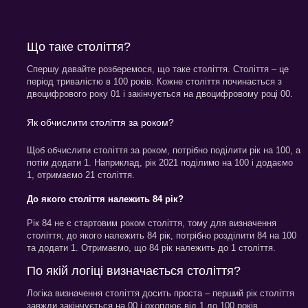
Що таке століття?
Спершу давайте розберемося, що таке століття. Століття – це
період тривалістю в 100 років. Кожне століття починається з
двоцифрового року 01 і закінчується на двоцифровому році 00.
Як обчислити століття за роком?
Щоб обчислити століття за роком, потрібно поділити рік на 100, а
потім додати 1. Наприклад, рік 2021 поділимо на 100 і додаємо
1, отримаємо 21 століття.
До якого століття належить 84 рік?
Рік 84 не є стартовим роком століття, тому для визначення
століття, до якого належить 84 рік, потрібно розділити 84 на 100
та додати 1. Отримаємо, що 84 рік належить до 1 століття.
По якій логіці визначається століття?
Логіка визначення століття досить проста – перший рік століття
завжди закінчується на 00 і охоплює від 1 до 100 років.