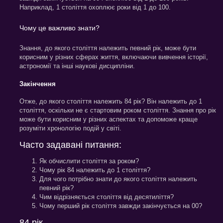
Наприклад, 1 століття охоплює роки від 1 до 100.
Чому це важливо знати?
Знання, до якого століття належить певний рік, може бути
корисним у різних сферах життя, включаючи вивчення історії,
астрономії та інші наукові дисципліни.
Закінчення
Отже, до якого століття належить 84 рік? Він належить до 1
століття, оскільки не є стартовим роком століття. Знання про рік
може бути корисним у різних аспектах та допоможе краще
розуміти хронологію подій у світі.
Часто задавані питання:
Як обчислити століття за роком?
Чому рік 84 належить до 1 століття?
Для чого потрібно знати до якого століття належить
певний рік?
Чим відрізняється століття від десятиліття?
Чому перший рік століття завжди закінчується на 00?
84 рік