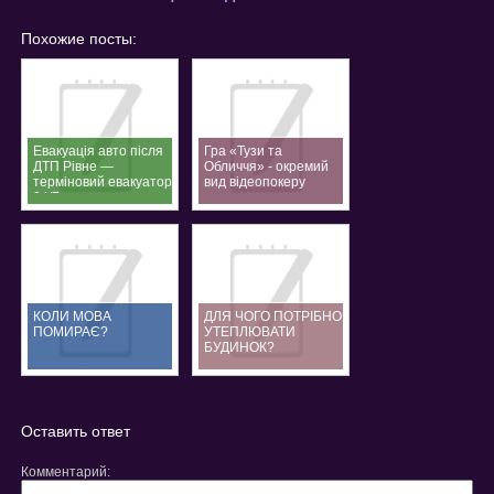
Похожие посты:
Евакуація авто після
Гра «Тузи та
ДТП Рівне —
Обличчя» - окремий
терміновий евакуатор
вид відеопокеру
24/7
КОЛИ МОВА
ДЛЯ ЧОГО ПОТРІБНО
ПОМИРАЄ?
УТЕПЛЮВАТИ
БУДИНОК?
Оставить ответ
Комментарий