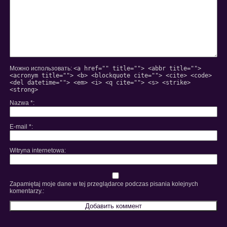
Можно использовать:
<a href="" title=""> <abbr title="">
<acronym title=""> <b> <blockquote cite=""> <cite> <code>
<del datetime=""> <em> <i> <q cite=""> <s> <strike>
<strong>
Nazwa
*
E-mail
*
Witryna internetowa
Zapamiętaj moje dane w tej przeglądarce podczas pisania kolejnych
komentarzy.