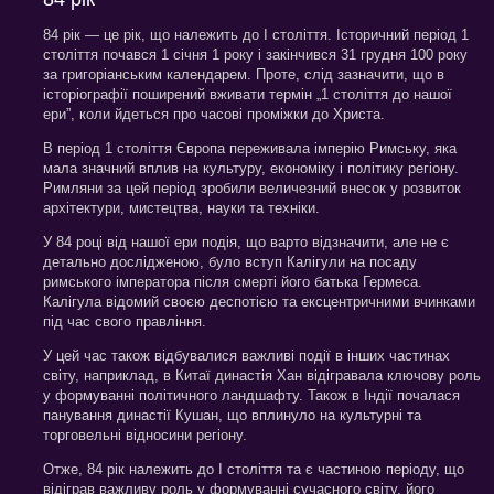
84 рік — це рік, що належить до I століття. Історичний період 1
століття почався 1 січня 1 року і закінчився 31 грудня 100 року
за григоріанським календарем. Проте, слід зазначити, що в
історіографії поширений вживати термін „1 століття до нашої
ери”, коли йдеться про часові проміжки до Христа.
В період 1 століття Європа переживала імперію Римську, яка
мала значний вплив на культуру, економіку і політику регіону.
Римляни за цей період зробили величезний внесок у розвиток
архітектури, мистецтва, науки та техніки.
У 84 році від нашої ери подія, що варто відзначити, але не є
детально дослідженою, було вступ Калігули на посаду
римського імператора після смерті його батька Гермеса.
Калігула відомий своєю деспотією та ексцентричними вчинками
під час свого правління.
У цей час також відбувалися важливі події в інших частинах
світу, наприклад, в Китаї династія Хан відігравала ключову роль
у формуванні політичного ландшафту. Також в Індії почалася
панування династії Кушан, що вплинуло на культурні та
торговельні відносини регіону.
Отже, 84 рік належить до I століття та є частиною періоду, що
відіграв важливу роль у формуванні сучасного світу, його