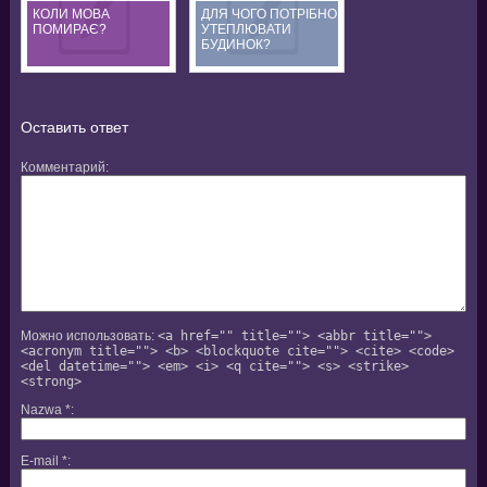
КОЛИ МОВА
ДЛЯ ЧОГО ПОТРІБНО
ПОМИРАЄ?
УТЕПЛЮВАТИ
БУДИНОК?
Оставить ответ
Комментарий
Можно использовать:
<a href="" title=""> <abbr title="">
<acronym title=""> <b> <blockquote cite=""> <cite> <code>
<del datetime=""> <em> <i> <q cite=""> <s> <strike>
<strong>
Nazwa
*
E-mail
*