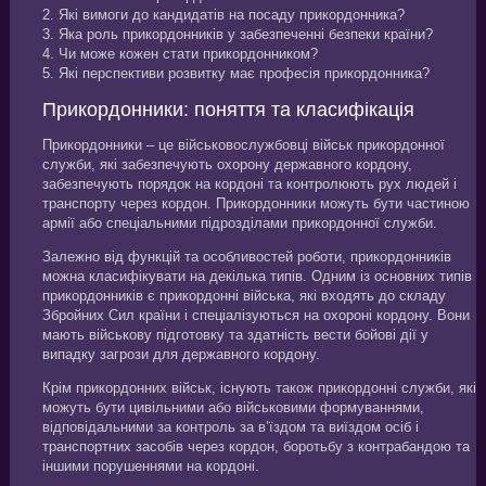
2. Які вимоги до кандидатів на посаду прикордонника?
3. Яка роль прикордонників у забезпеченні безпеки країни?
4. Чи може кожен стати прикордонником?
5. Які перспективи розвитку має професія прикордонника?
Прикордонники: поняття та класифікація
Прикордонники – це військовослужбовці військ прикордонної
служби, які забезпечують охорону державного кордону,
забезпечують порядок на кордоні та контролюють рух людей і
транспорту через кордон. Прикордонники можуть бути частиною
армії або спеціальними підрозділами прикордонної служби.
Залежно від функцій та особливостей роботи, прикордонників
можна класифікувати на декілька типів. Одним із основних типів
прикордонників є прикордонні війська, які входять до складу
Збройних Сил країни і спеціалізуються на охороні кордону. Вони
мають військову підготовку та здатність вести бойові дії у
випадку загрози для державного кордону.
Крім прикордонних військ, існують також прикордонні служби, які
можуть бути цивільними або військовими формуваннями,
відповідальними за контроль за в’їздом та виїздом осіб і
транспортних засобів через кордон, боротьбу з контрабандою та
іншими порушеннями на кордоні.