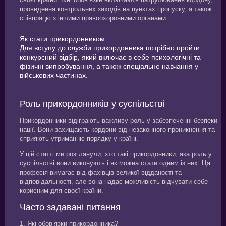
проведення контрольних заходів на пунктах пропуску, а також
співпрацю з іншими правоохоронними органами.
Як стати прикордонником
Для вступу до служби прикордонника потрібно пройти
конкурсний відбір, який включає в себе психологічні та
фізичні випробування, а також спеціальне навчання у
військових частинах.
Роль прикордонників у суспільстві
Прикордонники відіграють важливу роль у забезпеченні безпеки
нації. Вони захищають кордони від незаконного проникнення та
сприяють утриманню порядку у країні.
У цій статті ми розглянули, хто такі прикордонники, яка роль у
суспільстві вони виконують і як можна стати одним із них. Ця
професія вимагає від фахівців великої відданості та
відповідальності, але вона надає можливість відчувати себе
корисним для своєї країни.
Часто задавані питання
1. Які обов’язки прикордонника?