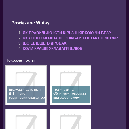
Powiązane Wpisy:
ЯК ПРАВИЛЬНО ЇСТИ КІВІ З ШКІРКОЮ ЧИ БЕЗ?
ЯК ДОВГО МОЖНА НЕ ЗНІМАТИ КОНТАКТНІ ЛІНЗИ?
ЩО БІЛЬШЕ В ДРОБАХ
КОЛИ КРАЩЕ УКЛАДАТИ ШЛЮБ
Похожие посты:
Евакуація авто після
Гра «Тузи та
ДТП Рівне —
Обличчя» - окремий
терміновий евакуатор
вид відеопокеру
24/7