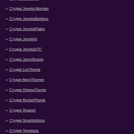
Студия Joomla Monster
Студия JoomlaBamboo
Студия JoomlaPlates
Студия JoomlArt
Студия JoomlaXTC
Студия JoomShaper
Студия LeoTheme
Студия MojoThemes
Студия OmegaTheme
Студия RocketTheme
Студия Shape5
Студия SmartAddons
Студия Templaza