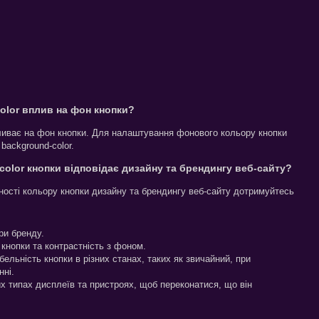
color вплив на фон кнопки?
пливає на фон кнопки. Для налаштування фонового кольору кнопки
background-color.
color кнопки відповідає дизайну та брендингу веб-сайту?
ності кольору кнопки дизайну та брендингу веб-сайту дотримуйтесь
ри бренду.
кнопки та контрастність з фоном.
бельність кнопки в різних станах, таких як звичайний, при
нні.
их типах дисплеїв та пристроях, щоб переконатися, що він