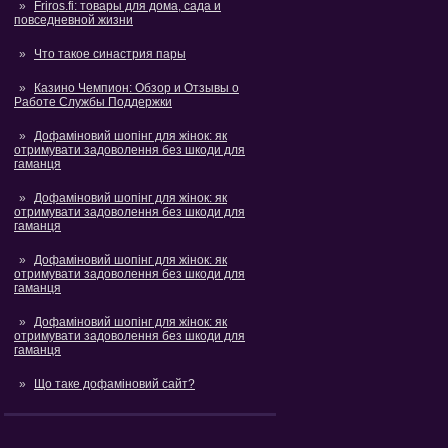
Friros.fi: товары для дома, сада и
повседневной жизни
Что такое синастрия пары
Казино Чемпион: Обзор и Отзывы о
Работе Службы Поддержки
Дофаміновий шопінг для жінок: як
отримувати задоволення без шкоди для
гаманця
Дофаміновий шопінг для жінок: як
отримувати задоволення без шкоди для
гаманця
Дофаміновий шопінг для жінок: як
отримувати задоволення без шкоди для
гаманця
Дофаміновий шопінг для жінок: як
отримувати задоволення без шкоди для
гаманця
Що таке дофаміновий сайт?