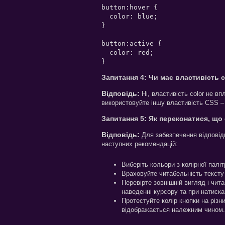
button:hover {

  color: blue;

}

button:active {

  color: red;

Запитання 4: Чи має властивість 
Відповідь:
Ні, властивість color не в
використовуйте іншу властивість CSS – 
Запитання 5: Як переконатися, що 
Відповідь:
Для забезпечення відповід
наступних рекомендацій:
Виберіть кольори з колірної паліт
Враховуйте читабельність тексту 
Перевірте зовнішній вигляд і чита
наведенні курсору та при натиска
Протестуйте колір кнопки на різн
відображається належним чином.