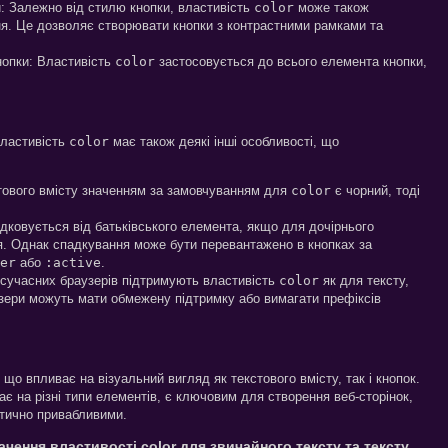
и: Залежно від стилю кнопки, властивість
color
може також
ння. Це дозволяє створювати кнопки з контрастними рамками та
нопки: Властивість
color
застосовується до всього елемента кнопки,
властивість
color
має також деякі інші особливості, що
тового вмісту значенням за замовчуванням для
color
є чорний, тоді
дковується від батьківського елемента, якщо для дочірнього
я. Однак спадкування може бути перевантажено в кнопках за
er
або
:active
.
ь сучасних браузерів підтримують властивість
color
як для тексту,
аузери можуть мати обмежену підтримку або вимагати префіксів
о впливає на візуальний вигляд як текстового вмісту, так і кнопок.
ає на різні типи елементів, є ключовим для створення веб-сторінок,
етично привабливими.
ачення властивості color для звичайного тексту та тексту