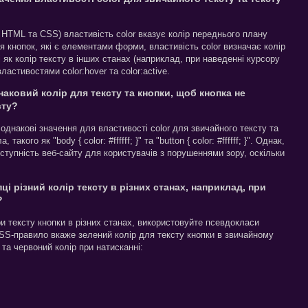
 HTML та CSS) властивість color вказує колір переднього плану
я кнопок, які є елементами форми, властивість color визначає колір
ді як колір тексту в інших станах (наприклад, при наведенні курсору
ластивостями color:hover та color:active.
аковий колір для тексту та кнопки, щоб кнопка не
сту?
однакові значення для властивості color для звичайного тексту та
ого як "body { color: #ffffff; }" та "button { color: #ffffff; }". Однак,
тупність веб-сайту для користувачів з порушеннями зору, оскільки
ці різний колір тексту в різних станах, наприклад, при
?
и тексту кнопки в різних станах, використовуйте псевдокласи
CSS-правило вкаже зелений колір для тексту кнопки в звичайному
 та червоний колір при натисканні: