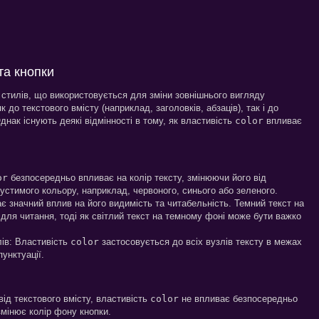
та кнопки
 стилів, що використовується для зміни зовнішнього вигляду
до текстового вмісту (наприклад, заголовків, абзаців), так і до
днак існують деякі відмінності в тому, як властивість
color
впливає
or
безпосередньо впливає на колір тексту, змінюючи його від
устимого кольору, наприклад, червоного, синього або зеленого.
ає значний вплив на його видимість та читабельність. Темний текст на
для читання, тоді як світлий текст на темному фоні може бути важко
лів: Властивість
color
застосовується до всіх вузлів тексту в межах
унктуації.
від текстового вмісту, властивість
color
не впливає безпосередньо
змінює колір фону кнопки.