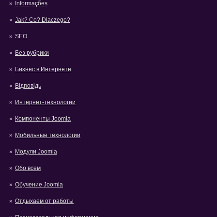
Informações
Jak? Co? Dlaczego?
SEO
Без рубрики
Бизнес в Интернете
Відповідь
Интернет-технологии
Компоненты Joomla
Мобильные технологии
Модули Joomla
Обо всем
Обучение Joomla
Отдыхаем от работы