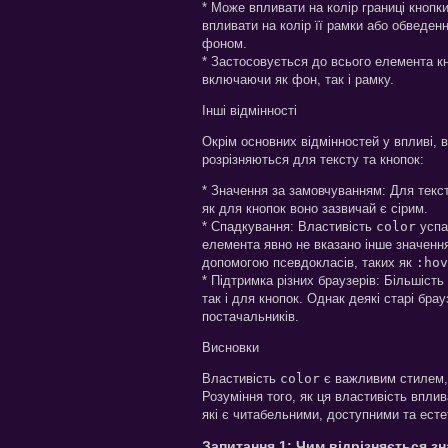
* Може впливати на колір границі кнопк
впливати на колір її рамки або обведе
фоном.
* Застосовується до всього елемента к
включаючи як фон, так і рамку.
Інші відмінності
Окрім основних відмінностей у впливі, 
розрізняються для тексту та кнопок:
* Значення за замовчуванням: Для текс
як для кнопок воно зазвичай є сірим.
* Спадкування: Властивість
color
успа
елемента явно не вказано інше значенн
допомогою псевдокласів, таких як
:hov
* Підтримка різних браузерів: Більшіст
так і для кнопок. Однак деякі старі бр
постачальників.
Висновки
Властивість
color
є важливим стилем, щ
Розуміння того, як ця властивість вплив
які є читабельними, доступними та ест
Запитання 1: Чим відрізняється зн