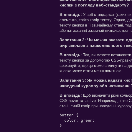
кнопки з погляду веб-стандарту?
Відповідь:
У веб-стандартах (таких як
елемента, тобто колір тексту. Однак, дл
тексту кнопки в її звичайному стані, то
або натисканні) зазвичай визначається в
Запитання 2: Чи можна вказати одн
вирізнялася з навколишнього тек
Відповідь:
Так, ви можете встановити 
тексту кнопки за допомогою CSS-правила, так
враховуйте, що це може вплинути на дос
кнопка може стати менш помітною.
Запитання 3: Як можна надати кноп
наведенні курсору або натисканні
Відповідь:
Щоб визначити різні кольор
CSS:hover та :active. Наприклад, таке 
стані, синій колір при наведенні курсору
button {

  color: green;

}
