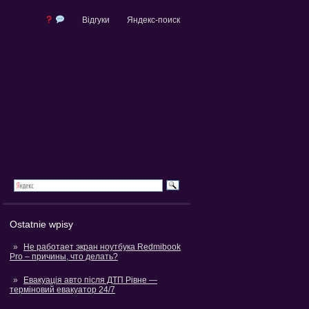
Відгуки
Яндекс-поиск
Ostatnie wpisy
Не работает экран ноутбука Redmibook
Pro – причины, что делать?
Евакуація авто після ДТП Рівне —
терміновий евакуатор 24/7