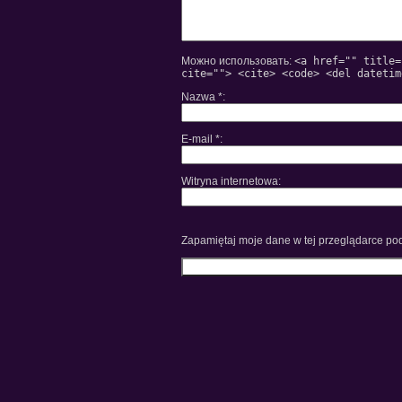
Можно использовать:
<a href="" title=
cite=""> <cite> <code> <del datetim
Nazwa
*
E-mail
*
Witryna internetowa
Zapamiętaj moje dane w tej przeglądarce pod