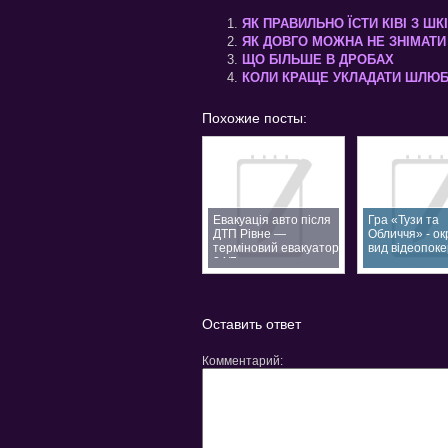
ЯК ПРАВИЛЬНО ЇСТИ КІВІ З Ш
ЯК ДОВГО МОЖНА НЕ ЗНІМАТИ 
ЩО БІЛЬШЕ В ДРОБАХ
КОЛИ КРАЩЕ УКЛАДАТИ ШЛЮ
Похожие посты:
Евакуація авто після
Гра «Тузи та
ДТП Рівне —
Обличчя» - о
терміновий евакуатор
вид відеопоке
24/7
Оставить ответ
Комментарий