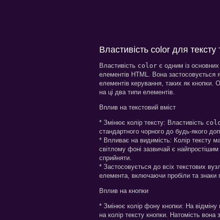
Властивість color для тексту 
Властивість
color
є одним із основних
елементів HTML. Вона застосовується як 
елементів керування, таких як кнопки. О
на ці два типи елементів.
Вплив на текстовий вміст
* Змінює колір тексту: Властивість
col
стандартного чорного до будь-якого доп
* Впливає на видимість: Колір тексту м
світлому фоні зазвичай є найпростішим 
сприйняти.
* Застосовується до всіх текстових вуз
елемента, включаючи пробіли та знаки п
Вплив на кнопки
* Змінює колір фону кнопки: На відміну 
на колір тексту кнопки. Натомість вона 