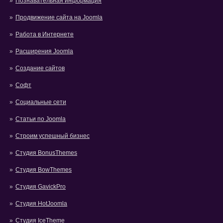
Познавательная информация
Продвижение сайта на Joomla
Работа в Интернете
Расширения Joomla
Создание сайтов
Софт
Социальные сети
Статьи по Joomla
Строим успешный бизнес
Студия BonusThemes
Студия BowThemes
Студия GavickPro
Студия HotJoomla
Студия IceTheme