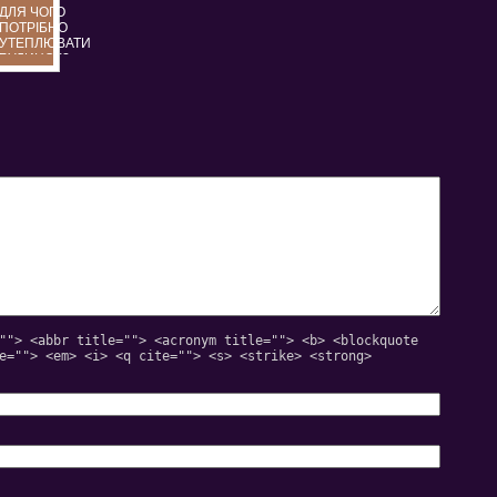
ДЛЯ ЧОГО
ПОТРІБНО
УТЕПЛЮВАТИ
БУДИНОК?
""> <abbr title=""> <acronym title=""> <b> <blockquote
e=""> <em> <i> <q cite=""> <s> <strike> <strong>