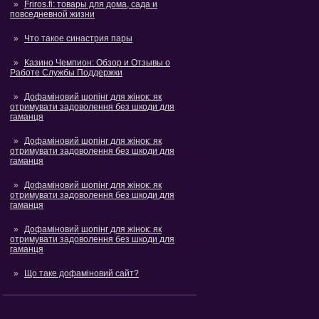
Friros.fi: товары для дома, сада и
повседневной жизни
Что такое синастрия пары
Казино Чемпион: Обзор и Отзывы о
Работе Службы Поддержки
Дофаміновий шопінг для жінок: як
отримувати задоволення без шкоди для
гаманця
Дофаміновий шопінг для жінок: як
отримувати задоволення без шкоди для
гаманця
Дофаміновий шопінг для жінок: як
отримувати задоволення без шкоди для
гаманця
Дофаміновий шопінг для жінок: як
отримувати задоволення без шкоди для
гаманця
Що таке дофаміновий сайт?