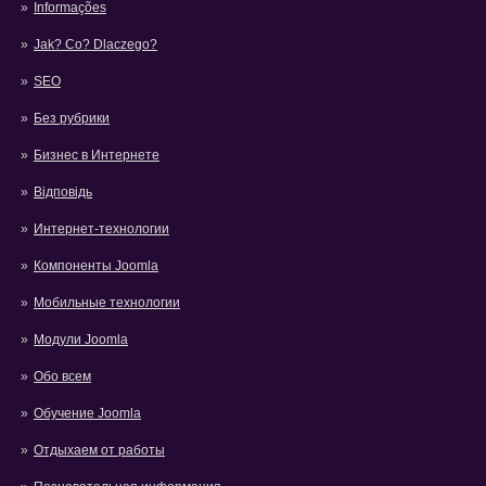
Informações
Jak? Co? Dlaczego?
SEO
Без рубрики
Бизнес в Интернете
Відповідь
Интернет-технологии
Компоненты Joomla
Мобильные технологии
Модули Joomla
Обо всем
Обучение Joomla
Отдыхаем от работы