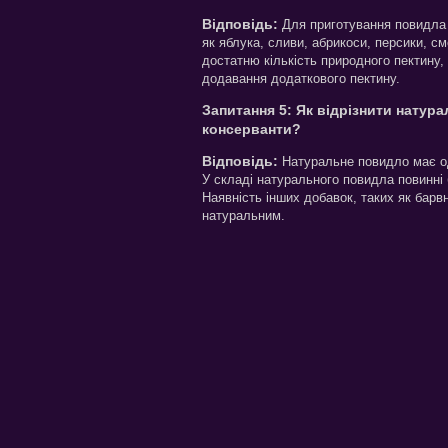
Відповідь:
Для приготування повидла н
як яблука, сливи, абрикоси, персики, с
достатню кількість природного пектину
додавання додаткового пектину.
Запитання 5: Як відрізнити натур
консерванти?
Відповідь:
Натуральне повидло має одн
У складі натурального повидла повинні 
Наявність інших добавок, таких як барв
натуральним.