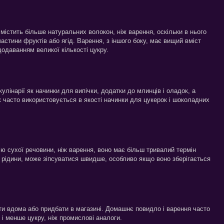
 містить більше натуральних волокон, ніж варення, оскільки в нього
астини фруктів або ягід. Варення, з іншого боку, має вищий вміст
додаванням великої кількості цукру.
лінарії як начинки для випічки, додатки до млинців і оладок, а
 часто використовується в якості начинки для цукерок і шоколадних
ю сухої речовини, ніж варення, воно має більш тривалий термін
е рідини, може зіпсуватися швидше, особливо якщо воно зберігається
ти вдома або придбати в магазині. Домашнє повидло і варення часто
 і менше цукру, ніж промислові аналоги.