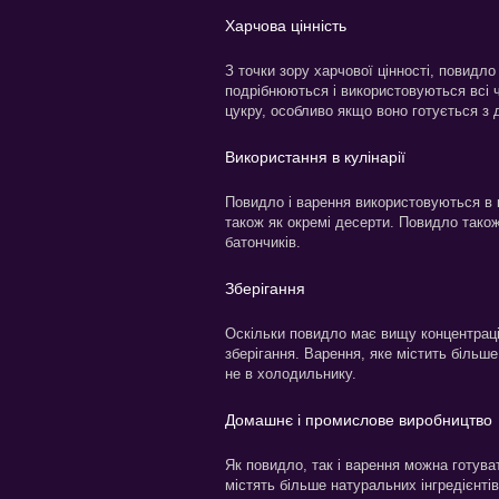
Харчова цінність
З точки зору харчової цінності, повидло
подрібнюються і використовуються всі ч
цукру, особливо якщо воно готується з 
Використання в кулінарії
Повидло і варення використовуються в ку
також як окремі десерти. Повидло також
батончиків.
Зберігання
Оскільки повидло має вищу концентраці
зберігання. Варення, яке містить більш
не в холодильнику.
Домашнє і промислове виробництво
Як повидло, так і варення можна готува
містять більше натуральних інгредієнтів