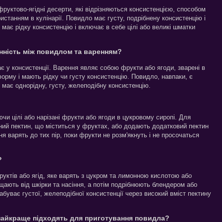
руктово-ягідні десерти, які відрізняються консистенцією, способом
истанням в кулінарії. Повидло має густу, подрібнену консистенцію і
 має рідку консистенцію і включає в себе цілі або великі шматки
інність між повидлом та варенням?
є у консистенції. Варення являє собою фрукти або ягоди, зварені в
форму і мають рідку чи густу консистенцію. Повидло, навпаки, є
е має однорідну, густу, желеподібну консистенцію.
и цілі або нарізані фрукти або ягоди в цукровому сиропі. Для
ий пектин, що міститься у фруктах, або додають додатковий пектин
я варять до тих пір, поки фрукти не розм'якнуть і не просочаться
?
уктів або ягід, яке варять з цукром та лимонною кислотою або
щають від шкірки та насіння, а потім подрібнюють блендером або
абуває густої, желеподібної консистенції через високий вміст пектину
 найкраще підходять для приготування повидла?