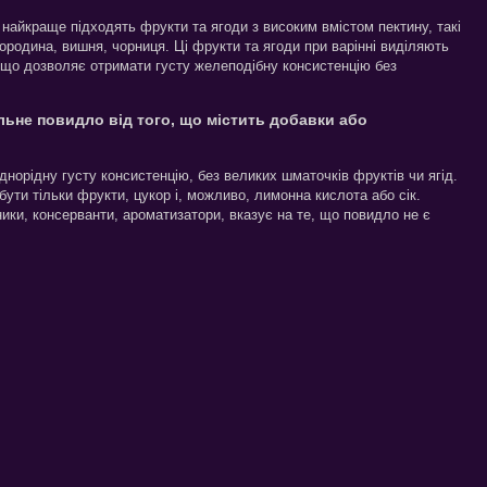
айкраще підходять фрукти та ягоди з високим вмістом пектину, такі
мородина, вишня, чорниця. Ці фрукти та ягоди при варінні виділяють
, що дозволяє отримати густу желеподібну консистенцію без
альне повидло від того, що містить добавки або
орідну густу консистенцію, без великих шматочків фруктів чи ягід.
бути тільки фрукти, цукор і, можливо, лимонна кислота або сік.
ники, консерванти, ароматизатори, вказує на те, що повидло не є