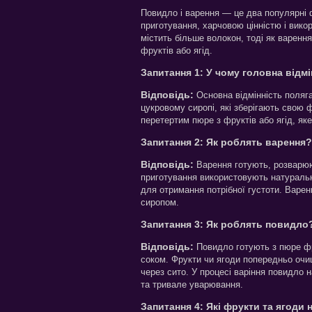
Повидло і варення — це два популярні ф
приготування, харчовою цінністю і викор
містить більше волокон, тоді як варення
фруктів або ягід.
Запитання 1: У чому головна відм
Відповідь:
Основна відмінність поляга
цукровому сиропі, які зберігають свою 
перетертим пюре з фруктів або ягід, як
Запитання 2: Як роблять варення?
Відповідь:
Варення готують, розварююч
приготування використовують натуральн
для отримання потрібної густоти. Варенн
сиропом.
Запитання 3: Як роблять повидло
Відповідь:
Повидло готують з пюре фр
соком. Фрукти чи ягоди попередньо очи
через сито. У процесі варіння повидло н
та тривале уварювання.
Запитання 4: Які фрукти та ягоди