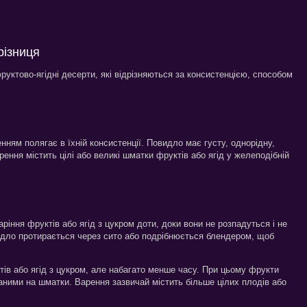
різниця
уктово-ягідні десерти, які відрізняються за консистенцією, способом
нням полягає в їхній консистенції. Повидло має густу, однорідну,
рення містить цілі або великі шматки фруктів або ягід у желеподібній
іння фруктів або ягід з цукром доти, доки вони не розпадуться і не
видло протирається через сито або подрібнюється блендером, щоб
ів або ягід з цукром, але набагато менше часу. При цьому фрукти
аними на шматки. Варення зазвичай містить більше цілих плодів або