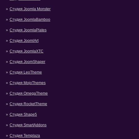
Студия Joomla Monster
Студия JoomlaBamboo
Студия JoomlaPlates
Студия JoomlArt
Студия JoomlaXTC
Студия JoomShaper
Студия LeoTheme
Студия MojoThemes
Студия OmegaTheme
Студия RocketTheme
Студия Shape5
Студия SmartAddons
Студия Templaza