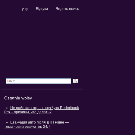
Відгуки
Яндекс-поиск
❓ 💬
Ostatnie wpisy
Не работает экран ноутбука Redmibook
Pro – причины, что делать?
Евакуація авто після ДТП Рівне —
терміновий евакуатор 24/7