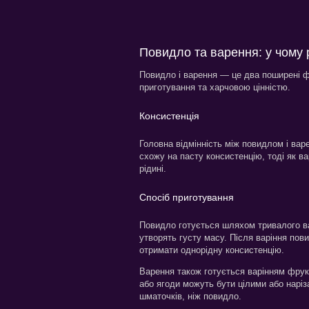
Повидло та варення: у чому 
Повидло і варення — це два поширені фр
приготування та харчовою цінністю.
Консистенція
Головна відмінність між повидлом і варе
схожу на пасту консистенцію, тоді як ва
рідині.
Спосіб приготування
Повидло готується шляхом тривалого вар
утворять густу масу. Після варіння по
отримати однорідну консистенцію.
Варення також готується варінням фрукт
або ягоди можуть бути цілими або наріз
шматочків, ніж повидло.