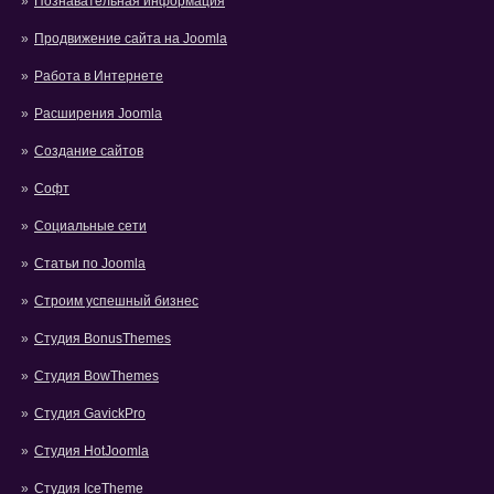
Познавательная информация
Продвижение сайта на Joomla
Работа в Интернете
Расширения Joomla
Создание сайтов
Софт
Социальные сети
Статьи по Joomla
Строим успешный бизнес
Студия BonusThemes
Студия BowThemes
Студия GavickPro
Студия HotJoomla
Студия IceTheme