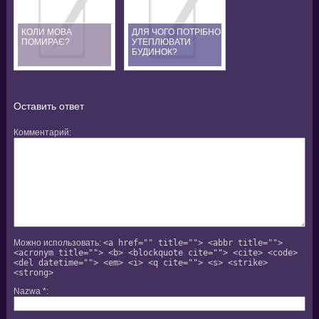
КОЛИ МОВА
ДЛЯ ЧОГО ПОТРІБНО
ПОМИРАЄ?
УТЕПЛЮВАТИ
БУДИНОК?
Оставить ответ
Комментарий
Можно использовать:
<a href="" title=""> <abbr title="">
<acronym title=""> <b> <blockquote cite=""> <cite> <code>
<del datetime=""> <em> <i> <q cite=""> <s> <strike>
<strong>
Nazwa
*