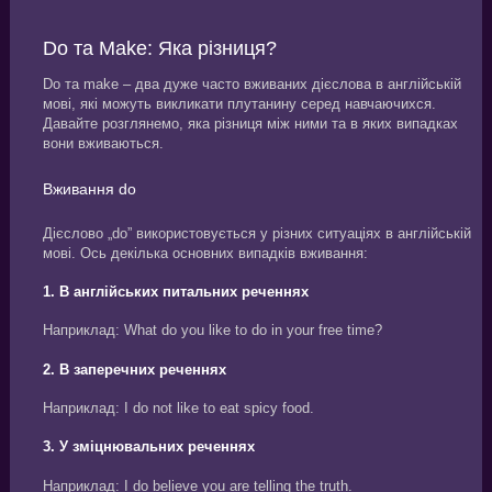
Do та Make: Яка різниця?
Do та make – два дуже часто вживаних дієслова в англійській
мові, які можуть викликати плутанину серед навчаючихся.
Давайте розглянемо, яка різниця між ними та в яких випадках
вони вживаються.
Вживання do
Дієслово „do” використовується у різних ситуаціях в англійській
мові. Ось декілька основних випадків вживання:
1. В англійських питальних реченнях
Наприклад: What do you like to do in your free time?
2. В заперечних реченнях
Наприклад: I do not like to eat spicy food.
3. У зміцнювальних реченнях
Наприклад: I do believe you are telling the truth.