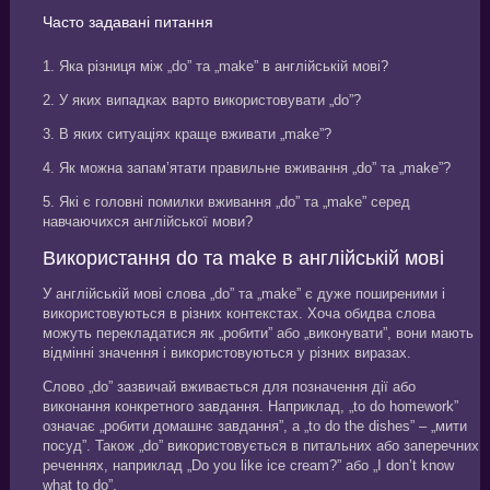
Часто задавані питання
1. Яка різниця між „do” та „make” в англійській мові?
2. У яких випадках варто використовувати „do”?
3. В яких ситуаціях краще вживати „make”?
4. Як можна запам’ятати правильне вживання „do” та „make”?
5. Які є головні помилки вживання „do” та „make” серед
навчаючихся англійської мови?
Використання do та make в англійській мові
У англійській мові слова „do” та „make” є дуже поширеними і
використовуються в різних контекстах. Хоча обидва слова
можуть перекладатися як „робити” або „виконувати”, вони мають
відмінні значення і використовуються у різних виразах.
Слово „do” зазвичай вживається для позначення дії або
виконання конкретного завдання. Наприклад, „to do homework”
означає „робити домашнє завдання”, а „to do the dishes” – „мити
посуд”. Також „do” використовується в питальних або заперечних
реченнях, наприклад „Do you like ice cream?” або „I don’t know
what to do”.