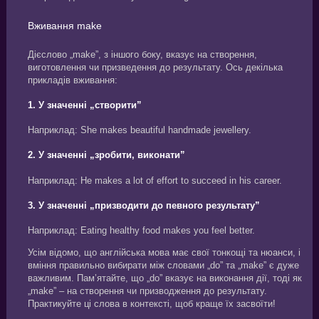
Вживання make
Дієслово „make”, з іншого боку, вказує на створення,
виготовлення чи призведення до результату. Ось декілька
прикладів вживання:
1. У значенні „створити”
Наприклад: She makes beautiful handmade jewellery.
2. У значенні „зробити, виконати”
Наприклад: He makes a lot of effort to succeed in his career.
3. У значенні „призводити до певного результату”
Наприклад: Eating healthy food makes you feel better.
Усім відомо, що англійська мова має свої тонкощі та нюанси, і
вміння правильно вибирати між словами „do” та „make” є дуже
важливим. Пам’ятайте, що „do” вказує на виконання дії, тоді як
„make” – на створення чи призводження до результату.
Практикуйте ці слова в контексті, щоб краще їх засвоїти!