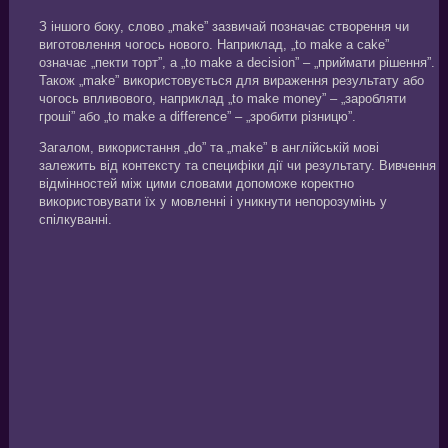
З іншого боку, слово „make” зазвичай позначає створення чи
виготовлення чогось нового. Наприклад, „to make a cake”
означає „пекти торт”, а „to make a decision” – „приймати рішення”.
Також „make” використовується для вираження результату або
чогось впливового, наприклад „to make money” – „заробляти
гроші” або „to make a difference” – „зробити різницю”.
Загалом, використання „do” та „make” в англійській мові
залежить від контексту та специфіки дії чи результату. Вивчення
відмінностей між цими словами допоможе коректно
використовувати їх у мовленні і уникнути непорозумінь у
спілкуванні.