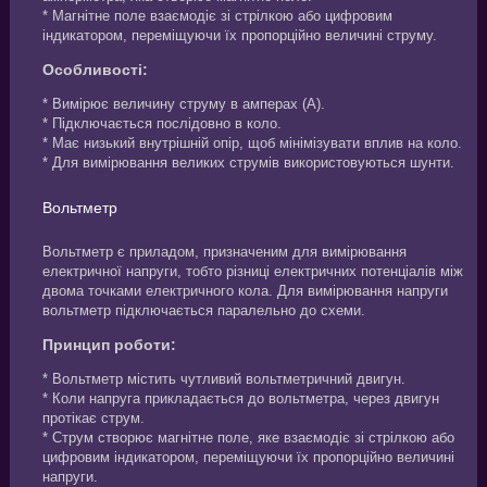
* Магнітне поле взаємодіє зі стрілкою або цифровим
індикатором, переміщуючи їх пропорційно величині струму.
Особливості:
* Вимірює величину струму в амперах (А).
* Підключається послідовно в коло.
* Має низький внутрішній опір, щоб мінімізувати вплив на коло.
* Для вимірювання великих струмів використовуються шунти.
Вольтметр
Вольтметр є приладом, призначеним для вимірювання
електричної напруги, тобто різниці електричних потенціалів між
двома точками електричного кола. Для вимірювання напруги
вольтметр підключається паралельно до схеми.
Принцип роботи:
* Вольтметр містить чутливий вольтметричний двигун.
* Коли напруга прикладається до вольтметра, через двигун
протікає струм.
* Струм створює магнітне поле, яке взаємодіє зі стрілкою або
цифровим індикатором, переміщуючи їх пропорційно величині
напруги.