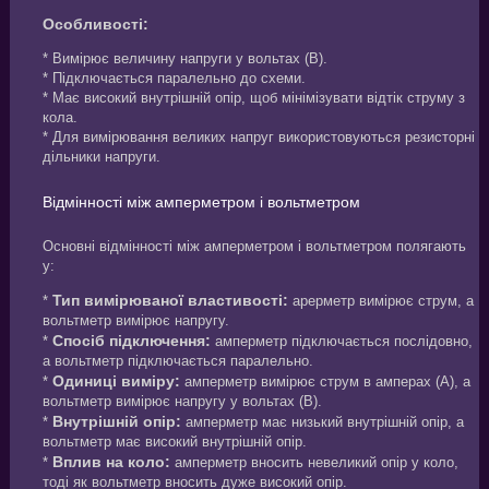
Особливості:
* Вимірює величину напруги у вольтах (В).
* Підключається паралельно до схеми.
* Має високий внутрішній опір, щоб мінімізувати відтік струму з
кола.
* Для вимірювання великих напруг використовуються резисторні
дільники напруги.
Відмінності між амперметром і вольтметром
Основні відмінності між амперметром і вольтметром полягають
у:
Тип вимірюваної властивості:
*
арерметр вимірює струм, а
вольтметр вимірює напругу.
Спосіб підключення:
*
амперметр підключається послідовно,
а вольтметр підключається паралельно.
Одиниці виміру:
*
амперметр вимірює струм в амперах (А), а
вольтметр вимірює напругу у вольтах (В).
Внутрішній опір:
*
амперметр має низький внутрішній опір, а
вольтметр має високий внутрішній опір.
Вплив на коло:
*
амперметр вносить невеликий опір у коло,
тоді як вольтметр вносить дуже високий опір.