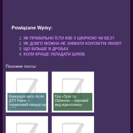
Powiązane Wpisy:
ЯК ПРАВИЛЬНО ЇСТИ КІВІ З ШКІРКОЮ ЧИ БЕЗ?
ЯК ДОВГО МОЖНА НЕ ЗНІМАТИ КОНТАКТНІ ЛІНЗИ?
ЩО БІЛЬШЕ В ДРОБАХ
КОЛИ КРАЩЕ УКЛАДАТИ ШЛЮБ
Похожие посты:
Евакуація авто після
Гра «Тузи та
ДТП Рівне —
Обличчя» - окремий
терміновий евакуатор
вид відеопокеру
24/7