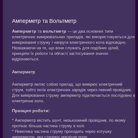
Амперметр та Вольтметр
Амперметр
вольтметр
та
— це два основних типи
електричних вимірювальних приладів, які використовуються для
вимірювання струму і напруги електричного кола відповідно.
Незважаючи на те, що вони служать для подібних цілей,
принципи їх роботи та області застосування значно
відрізняються.
Амперметр
Амперметр являє собою прилад, що вимірює електричний
струм, тобто потік електричних зарядів через певний провідник.
Для вимірювання струму амперметр підключається послідовно в
електричне коло.
Принцип роботи:
* Амперметр містить шунт, низькоомний провідник, по якому
протікає більша частина струму в колі.
* Невелика частина струму проходить через котушку
амперметра, яка створює магнітне поле.