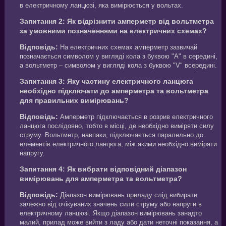
в електричному ланцюзі, яка вимірюється у вольтах.
Запитання 2: Як відрізнити амперметр від вольтметра
за умовними позначеннями на електричних схемах?
Відповідь:
На електричних схемах амперметр зазвичай
позначається символом у вигляді кола з буквою "A" в середині,
а вольтметр – символом у вигляді кола з буквою "V" всередині.
Запитання 3: Яку частину електричного ланцюга
необхідно підключати до амперметра та вольтметра
для правильних вимірювань?
Відповідь:
Амперметр підключається в розрив електричного
ланцюга послідовно, тобто в місці, де необхідно виміряти силу
струму. Вольтметр, навпаки, підключається паралельно до
елементів електричного ланцюга, між якими необхідно виміряти
напругу.
Запитання 4: Як вибрати відповідний діапазон
вимірювань для амперметра та вольтметра?
Відповідь:
Діапазон вимірювань приладу слід вибирати
залежно від очікуваних значень сили струму або напруги в
електричному ланцюзі. Якщо діапазон вимірювань занадто
малий, прилад може вийти з ладу або дати неточні показання, а