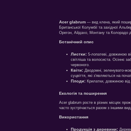
Acer glabrum
— вид клена, який пошире
Британської Колумбії та західної Альбер
Орегон, Айдахо, Монтану та Колорадо д
Ботанічний опис
Листки:
5-лопатеві, довжиною ві
світліша та волосиста. Осіннє з
червоного.
Квіти:
Дводомні, зеленувато-жовті
суцвіття, які з'являються на поча
Плоди:
Крилатки, довжиною від 2
Екологія та поширення
Acer glabrum росте в різних місцях прож
часто зустрічається разом з іншими вид
Використання
Продукція з деревини:
Дереви