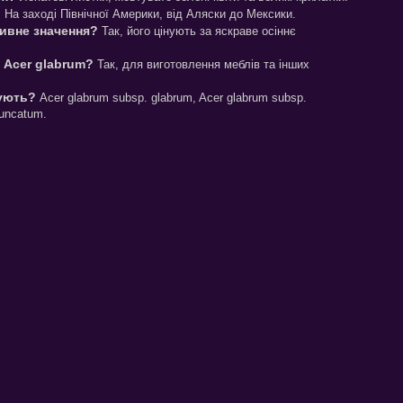
?
На заході Північної Америки, від Аляски до Мексики.
тивне значення?
Так, його цінують за яскраве осіннє
 Acer glabrum?
Так, для виготовлення меблів та інших
нують?
Acer glabrum subsp. glabrum, Acer glabrum subsp.
runcatum.