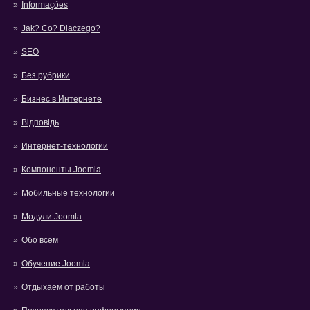
Informações
Jak? Co? Dlaczego?
SEO
Без рубрики
Бизнес в Интернете
Відповідь
Интернет-технологии
Компоненты Joomla
Мобильные технологии
Модули Joomla
Обо всем
Обучение Joomla
Отдыхаем от работы