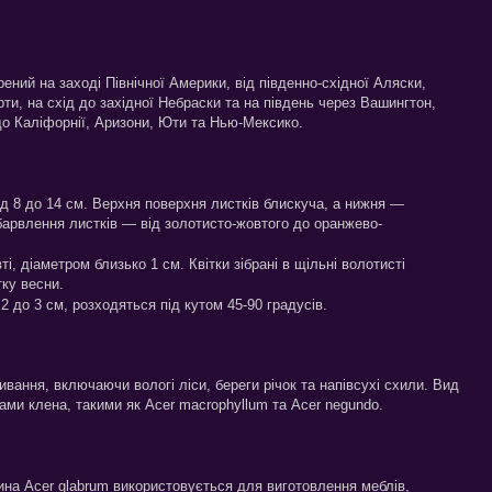
ний на заході Північної Америки, від південно-східної Аляски,
ти, на схід до західної Небраски та на південь через Вашингтон,
о Каліфорнії, Аризони, Юти та Нью-Мексико.
д 8 до 14 см. Верхня поверхня листків блискуча, а нижня —
абарвлення листків — від золотисто-жовтого до оранжево-
, діаметром близько 1 см. Квітки зібрані в щільні волотисті
тку весни.
 до 3 см, розходяться під кутом 45-90 градусів.
ивання, включаючи вологі ліси, береги річок та напівсухі схили. Вид
ами клена, такими як Acer macrophyllum та Acer negundo.
на Acer glabrum використовується для виготовлення меблів,