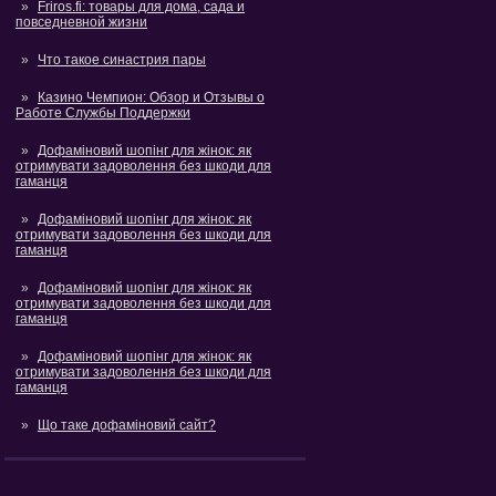
Friros.fi: товары для дома, сада и
повседневной жизни
Что такое синастрия пары
Казино Чемпион: Обзор и Отзывы о
Работе Службы Поддержки
Дофаміновий шопінг для жінок: як
отримувати задоволення без шкоди для
гаманця
Дофаміновий шопінг для жінок: як
отримувати задоволення без шкоди для
гаманця
Дофаміновий шопінг для жінок: як
отримувати задоволення без шкоди для
гаманця
Дофаміновий шопінг для жінок: як
отримувати задоволення без шкоди для
гаманця
Що таке дофаміновий сайт?