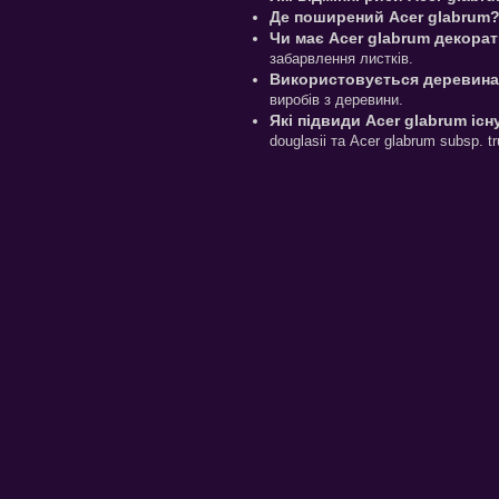
Де поширений Acer glabrum
Чи має Acer glabrum декора
забарвлення листків.
Використовується деревина
виробів з деревини.
Які підвиди Acer glabrum іс
douglasii та Acer glabrum subsp. t