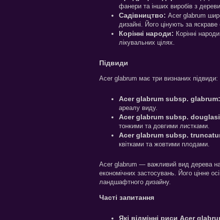
фанери та інших виробів з дереви
Садівництво:
Acer glabrum шир
дизайні. Його цінують за яскраве
Корінні народи:
Корінні народи
лікувальних цілях.
Підвиди
Acer glabrum має три визнаних підвиди:
Acer glabrum subsp. glabrum
ареалу виду.
Acer glabrum subsp. douglasi
тонкими та довгими листками.
Acer glabrum subsp. truncat
квітками та жовтими плодами.
Acer glabrum — важливий вид дерева на 
економічних застосувань. Його цінне о
ландшафтного дизайну.
Часті запитання
Які відмінні риси Acer glabr