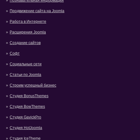
Познавательная информация
Продвижение сайта на Joomla
Работа в Интернете
Расширения Joomla
Создание сайтов
Софт
Социальные сети
Статьи по Joomla
Строим успешный бизнес
Студия BonusThemes
Студия BowThemes
Студия GavickPro
Студия HotJoomla
Студия IceTheme