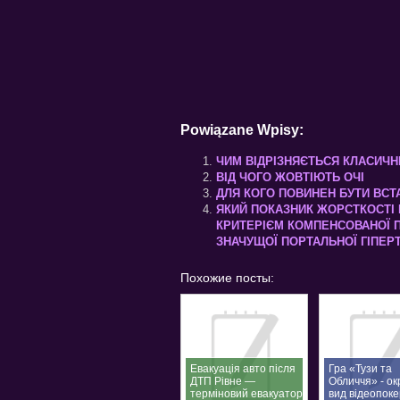
Powiązane Wpisy:
ЧИМ ВІДРІЗНЯЄТЬСЯ КЛАСИЧНИ
ВІД ЧОГО ЖОВТІЮТЬ ОЧІ
ДЛЯ КОГО ПОВИНЕН БУТИ ВС
ЯКИЙ ПОКАЗНИК ЖОРСТКОСТІ П
КРИТЕРІЄМ КОМПЕНСОВАНОЇ П
ЗНАЧУЩОЇ ПОРТАЛЬНОЇ ГІПЕРТ
Похожие посты:
Евакуація авто після
Гра «Тузи та
ДТП Рівне —
Обличчя» - о
терміновий евакуатор
вид відеопоке