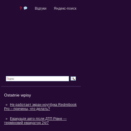
Відгуки
Яндекс-поиск
Ostatnie wpisy
Не работает экран ноутбука Redmibook
Pro – причины, что делать?
Евакуація авто після ДТП Рівне —
терміновий евакуатор 24/7