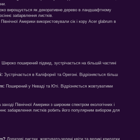
ни.
око вирощується як декоративне дерево в ландшафтному
 осіннє забарвлення листків.
 Північної Америки використовували сік і кору Acer glabrum в
:
Широко поширений підвид, зустрічається на більшій частині
i:
Зустрічається в Каліфорнії та Орегоні. Відрізняється більш
um:
Поширений у Неваді та Юті. Відрізняється жовтуватими
заході Північної Америки з широким спектром екологічних і
сіннє забарвлення листків робить його популярним вибором для
um?
Лопатеві листки, жовтувато-зелені квіти та великі крилатки.