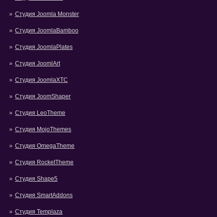
Студия Joomla Monster
Студия JoomlaBamboo
Студия JoomlaPlates
Студия JoomlArt
Студия JoomlaXTC
Студия JoomShaper
Студия LeoTheme
Студия MojoThemes
Студия OmegaTheme
Студия RocketTheme
Студия Shape5
Студия SmartAddons
Студия Templaza