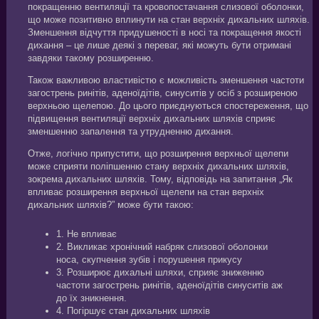
покращенню вентиляції та кровопостачання слизової оболонки,
що може позитивно вплинути на стан верхніх дихальних шляхів.
Зменшення відчуття придушеності в носі та покращення якості
дихання – це лише деякі з переваг, які можуть бути отримані
завдяки такому розширенню.
Також важливою властивістю є можливість зменшення частоти
загострень ринітів, аденоїдітів, синуситів у осіб з розширеною
верхньою щелепою. До цього приєднуються спостереження, що
підвищення вентиляції верхніх дихальних шляхів сприяє
зменшенню запалення та утрудненню дихання.
Отже, логічно припустити, що розширення верхньої щелепи
може сприяти поліпшенню стану верхніх дихальних шляхів,
зокрема дихальних шляхів. Тому, відповідь на запитання „Як
впливає розширення верхньої щелепи на стан верхніх
дихальних шляхів?” може бути такою:
1. Не впливає
2. Викликає хронічний набряк слизової оболонки
носа, скупчення зубів і порушення прикусу
3. Розширює дихальні шляхи, сприяє зниженню
частоти загострень ринітів, аденоїдітів синуситів аж
до їх зникнення.
4. Погіршує стан дихальних шляхів