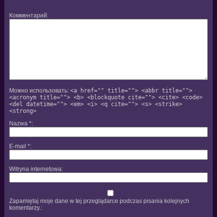
Комментарий
Можно использовать:
<a href="" title=""> <abbr title="">
<acronym title=""> <b> <blockquote cite=""> <cite> <code>
<del datetime=""> <em> <i> <q cite=""> <s> <strike>
<strong>
Nazwa
*
E-mail
*
Witryna internetowa
Zapamiętaj moje dane w tej przeglądarce podczas pisania kolejnych
komentarzy.