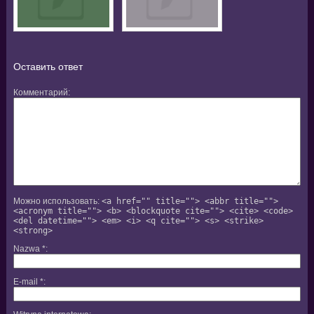
Оставить ответ
Комментарий
Можно использовать:
<a href="" title=""> <abbr title="">
<acronym title=""> <b> <blockquote cite=""> <cite> <code>
<del datetime=""> <em> <i> <q cite=""> <s> <strike>
<strong>
Nazwa
*
E-mail
*