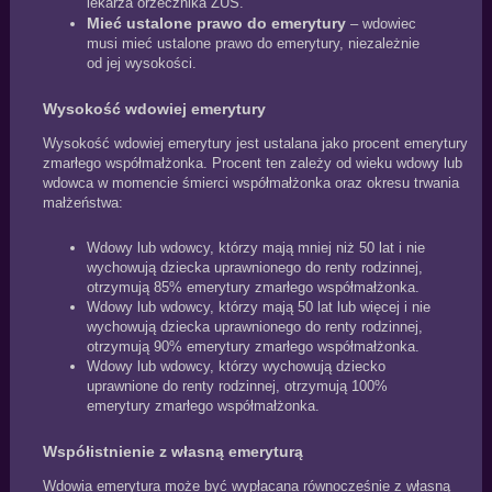
lekarza orzecznika ZUS.
Mieć ustalone prawo do emerytury
– wdowiec
musi mieć ustalone prawo do emerytury, niezależnie
od jej wysokości.
Wysokość wdowiej emerytury
Wysokość wdowiej emerytury jest ustalana jako procent emerytury
zmarłego współmałżonka. Procent ten zależy od wieku wdowy lub
wdowca w momencie śmierci współmałżonka oraz okresu trwania
małżeństwa:
Wdowy lub wdowcy, którzy mają mniej niż 50 lat i nie
wychowują dziecka uprawnionego do renty rodzinnej,
otrzymują 85% emerytury zmarłego współmałżonka.
Wdowy lub wdowcy, którzy mają 50 lat lub więcej i nie
wychowują dziecka uprawnionego do renty rodzinnej,
otrzymują 90% emerytury zmarłego współmałżonka.
Wdowy lub wdowcy, którzy wychowują dziecko
uprawnione do renty rodzinnej, otrzymują 100%
emerytury zmarłego współmałżonka.
Współistnienie z własną emeryturą
Wdowia emerytura może być wypłacana równocześnie z własną