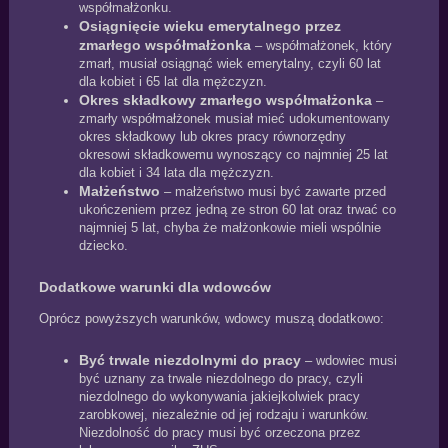
współmałżonku.
Osiągnięcie wieku emerytalnego przez
zmarłego współmałżonka
– współmałżonek, który
zmarł, musiał osiągnąć wiek emerytalny, czyli 60 lat
dla kobiet i 65 lat dla mężczyzn.
Okres składkowy zmarłego współmałżonka
–
zmarły współmałżonek musiał mieć udokumentowany
okres składkowy lub okres pracy równorzędny
okresowi składkowemu wynoszący co najmniej 25 lat
dla kobiet i 34 lata dla mężczyzn.
Małżeństwo
– małżeństwo musi być zawarte przed
ukończeniem przez jedną ze stron 60 lat oraz trwać co
najmniej 5 lat, chyba że małżonkowie mieli wspólnie
dziecko.
Dodatkowe warunki dla wdowców
Oprócz powyższych warunków, wdowcy muszą dodatkowo:
Być trwale niezdolnymi do pracy
– wdowiec musi
być uznany za trwale niezdolnego do pracy, czyli
niezdolnego do wykonywania jakiejkolwiek pracy
zarobkowej, niezależnie od jej rodzaju i warunków.
Niezdolność do pracy musi być orzeczona przez