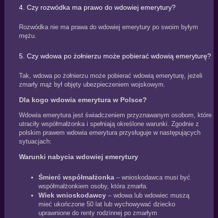
4. Czy rozwódka ma prawo do wdowiej emerytury?
Rozwódka nie ma prawa do wdowiej emerytury po swoim byłym
mężu.
5. Czy wdowa po żołnierzu może pobierać wdowią emeryturę?
Tak, wdowa po żołnierzu może pobierać wdowią emeryturę, jeżeli
zmarły mąż był objęty ubezpieczeniem wojskowym.
Dla kogo wdowia emerytura w Polsce?
Wdowia emerytura jest świadczeniem przyznawanym osobom, które
utraciły współmałżonka i spełniają określone warunki. Zgodnie z
polskim prawem wdowia emerytura przysługuje w następujących
sytuacjach:
Warunki nabycia wdowiej emerytury
Śmierć współmałżonka
– wnioskodawca musi być
współmałżonkiem osoby, która zmarła.
Wiek wnioskodawcy
– wdowa lub wdowiec muszą
mieć ukończone 50 lat lub wychowywać dziecko
uprawnione do renty rodzinnej po zmarłym