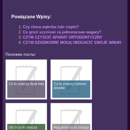
Powiązane Wpisy:
Czy chora wątroba lubi ciepło?
Co grozi uczniowi za jednorazowe wagary?
CZYM CZYŚCIĆ APARAT ORTODONTYCZNY
CZYM DZIADKOWIE MOGĄ UBOGACIĆ SWOJE WNUKI
Похожие посты:
Co to znaczy dysk hdd
Co to znaczy uzbroic
dzialke
Utc 0 co to znaczy
Avg price co to znaczy