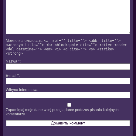
Можно использовать:
<a href="" title=""> <abbr title="">
<acronym title=""> <b> <blockquote cite=""> <cite> <code>
<del datetime=""> <em> <i> <q cite=""> <s> <strike>
<strong>
Nazwa
*
E-mail
*
Witryna internetowa
Zapamiętaj moje dane w tej przeglądarce podczas pisania kolejnych
komentarzy.