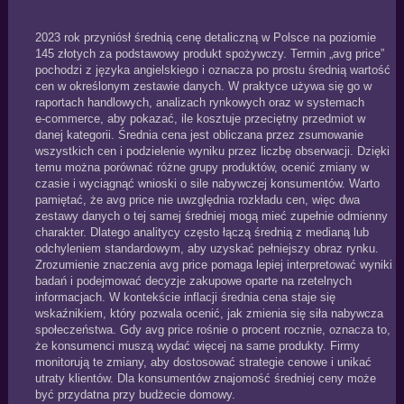
2023 rok przyniósł średnią cenę detaliczną w Polsce na poziomie
145 złotych za podstawowy produkt spożywczy. Termin „avg price”
pochodzi z języka angielskiego i oznacza po prostu średnią wartość
cen w określonym zestawie danych. W praktyce używa się go w
raportach handlowych, analizach rynkowych oraz w systemach
e‑commerce, aby pokazać, ile kosztuje przeciętny przedmiot w
danej kategorii. Średnia cena jest obliczana przez zsumowanie
wszystkich cen i podzielenie wyniku przez liczbę obserwacji. Dzięki
temu można porównać różne grupy produktów, ocenić zmiany w
czasie i wyciągnąć wnioski o sile nabywczej konsumentów. Warto
pamiętać, że avg price nie uwzględnia rozkładu cen, więc dwa
zestawy danych o tej samej średniej mogą mieć zupełnie odmienny
charakter. Dlatego analitycy często łączą średnią z medianą lub
odchyleniem standardowym, aby uzyskać pełniejszy obraz rynku.
Zrozumienie znaczenia avg price pomaga lepiej interpretować wyniki
badań i podejmować decyzje zakupowe oparte na rzetelnych
informacjach. W kontekście inflacji średnia cena staje się
wskaźnikiem, który pozwala ocenić, jak zmienia się siła nabywcza
społeczeństwa. Gdy avg price rośnie o procent rocznie, oznacza to,
że konsumenci muszą wydać więcej na same produkty. Firmy
monitorują te zmiany, aby dostosować strategie cenowe i unikać
utraty klientów. Dla konsumentów znajomość średniej ceny może
być przydatna przy budżecie domowy.