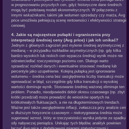
w prognozowaniu przyszłych cen, gdyż historyczne dane średnich
mogą być podstawą modeli ekonometrycznych. W połączeniu z
innymi wskaźnikami, takimi jak wolumen sprzedaży czy marża, Avg
price umożliwia pełniejszą ocenę rentowności i efektywności strategii
cenowej.
4. Jakie są najczęstsze pułapki i ograniczenia przy
interpretacji średniej ceny (Avg price) i jak ich unikać?
Jednym z głównych zagrożeń jest mylenie średniej arytmetycznej z
medianą – w przypadku rozkładów asymetrycznych (np. gdy kilka
bardzo wysokich lub niskich cen wypacza średnią) wynik może nie
odzwierciedlać rzeczywistego poziomu cen. Dlatego warto
sprawdzać rozkład danych i ewentualnie stosować medianę lub
percentyle jako uzupełnienie. Kolejną pułapką jest ignorowanie
wolumenu – średnia cena bez uwzględnienia liczby transakcji może
wprowadzać w błąd, szczególnie gdy kilka transakcji o wysokiej
wartości dominuje wynik. Stosowanie średniej ważonej eliminuje ten
problem. Ponadto, nieodpowiedni dobór okresu czasowego (np. zbyt
krótki przedział) może prowadzić do wniosków opartych na
krótkotrwałych fluktuacjach, a nie na długoterminowych trendach.
Ważne jest także uwzględnienie inflacji, zwłaszcza przy analizie cen
w dłuższym horyzoncie czasowym – niekorygowana średnia może
sugerować wzrost, który w rzeczywistości wynika jedynie ze spadku
siły nabywczej pieniądza. Unikając tych błędów, analityk powinien
łączyć Avg price z dodatkowymi miarami statystycznymi i