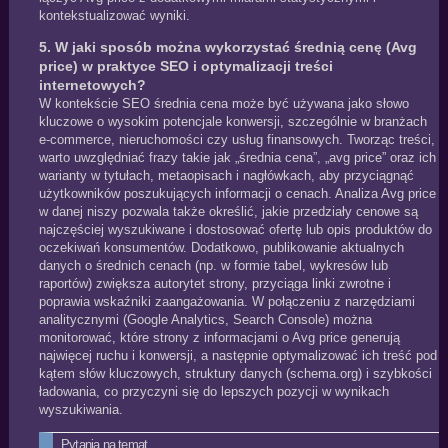
kontekstualizować wyniki.
5. W jaki sposób można wykorzystać średnią cenę (Avg
price) w praktyce SEO i optymalizacji treści
internetowych?
W kontekście SEO średnia cena może być używana jako słowo
kluczowe o wysokim potencjale konwersji, szczególnie w branżach
e‑commerce, nieruchomości czy usług finansowych. Tworząc treści,
warto uwzględniać frazy takie jak „średnia cena”, „avg price” oraz ich
warianty w tytułach, metaopisach i nagłówkach, aby przyciągnąć
użytkowników poszukujących informacji o cenach. Analiza Avg price
w danej niszy pozwala także określić, jakie przedziały cenowe są
najczęściej wyszukiwane i dostosować ofertę lub opis produktów do
oczekiwań konsumentów. Dodatkowo, publikowanie aktualnych
danych o średnich cenach (np. w formie tabel, wykresów lub
raportów) zwiększa autorytet strony, przyciąga linki zwrotne i
poprawia wskaźniki zaangażowania. W połączeniu z narzędziami
analitycznymi (Google Analytics, Search Console) można
monitorować, które strony z informacjami o Avg price generują
najwięcej ruchu i konwersji, a następnie optymalizować ich treść pod
kątem słów kluczowych, struktury danych (schema.org) i szybkości
ładowania, co przyczyni się do lepszych pozycji w wynikach
wyszukiwania.
Pytania na temat