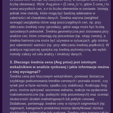
liczbę obserwacji. Wzór: Avg price = (Σ cena_i) / n, gdzie Σ cena_i to
suma wszystkich cen, a n to liczba elementów w zestawie. Istnieją
jednak inne metody, które mogą być bardziej adekwatne w
zależności od charakteru danych. Średnia ważona (weighted
average) uwzględnia różne wagi poszczególnych cen, np. przy
obliczaniu średniej ceny sprzedaży, gdzie waga może być liczbą
sprzedanych jednostek. Średnia geometryczna jest stosowana przy
analizie cen, które zmieniają się procentowo (np. stopy zwrotu), a
średnia harmoniczna może być używana w sytuacjach, gdy istotna
jest odwrotność wartości (np. przy obliczaniu średniej prędkości). W
praktyce najczęściej spotyka się średnią arytmetyczną, ale wybór
metody zależy od celu analizy i struktury danych.
3. Dlaczego średnia cena (Avg price) jest istotnym
wskaźnikiem w analizie rynkowej i jakie informacje można
z niej wyciągnąć?
Średnia cena jest kluczowym wskaźnikiem, ponieważ dostarcza
szybkiego podsumowania trendów cenowych i pozwala ocenić, czy
rynek jest w fazie wzrostu, spadku czy stabilizacji. Analizując Avg
price, można wykrywać sezonowe wahania, reakcje na wydarzenia
makroekonomiczne (np. podwyżki stóp procentowych) oraz oceniać
skuteczność działań marketingowych lub polityki cenowej.
Dodatkowo, porównując średnie ceny w różnych segmentach (np.
regionach, kategoriach produktów) można identyfikować różnice
strukturalne i potencjalne luki rynkowe. Średnia cena pomaga także