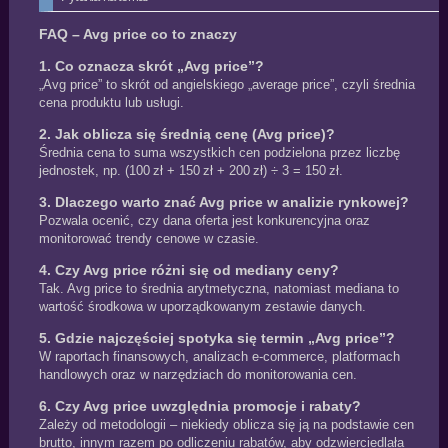
FAQ – Avg price co to znaczy
1. Co oznacza skrót „Avg price”?
„Avg price” to skrót od angielskiego „average price”, czyli średnia
cena produktu lub usługi.
2. Jak oblicza się średnią cenę (Avg price)?
Średnia cena to suma wszystkich cen podzielona przez liczbę
jednostek, np. (100 zł + 150 zł + 200 zł) ÷ 3 = 150 zł.
3. Dlaczego warto znać Avg price w analizie rynkowej?
Pozwala ocenić, czy dana oferta jest konkurencyjna oraz
monitorować trendy cenowe w czasie.
4. Czy Avg price różni się od mediany ceny?
Tak. Avg price to średnia arytmetyczna, natomiast mediana to
wartość środkowa w uporządkowanym zestawie danych.
5. Gdzie najczęściej spotyka się termin „Avg price”?
W raportach finansowych, analizach e‑commerce, platformach
handlowych oraz w narzędziach do monitorowania cen.
6. Czy Avg price uwzględnia promocje i rabaty?
Zależy od metodologii – niekiedy oblicza się ją na podstawie cen
brutto, innym razem po odliczeniu rabatów, aby odzwierciedlała