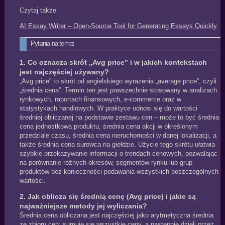
Czytaj także
AI Essay Writer – Open‑Source Tool for Generating Essays Quickly
Pytania na temat
1. Co oznacza skrót „Avg price” i w jakich kontekstach
jest najczęściej używany?
„Avg price” to skrót od angielskiego wyrażenia „average price”, czyli
„średnia cena”. Termin ten jest powszechnie stosowany w analizach
rynkowych, raportach finansowych, e‑commerce oraz w
statystykach handlowych. W praktyce odnosi się do wartości
średniej obliczanej na podstawie zestawu cen – może to być średnia
cena jednostkowa produktu, średnia cena akcji w określonym
przedziale czasu, średnia cena nieruchomości w danej lokalizacji, a
także średnia cena surowca na giełdzie. Użycie tego skrótu ułatwia
szybkie przekazywanie informacji o trendach cenowych, pozwalając
na porównanie różnych okresów, segmentów rynku lub grup
produktów bez konieczności podawania wszystkich poszczególnych
wartości.
2. Jak oblicza się średnią cenę (Avg price) i jakie są
najważniejsze metody jej wyliczania?
Średnia cena obliczana jest najczęściej jako arytmetyczna średnia
ze zbioru cen: sumuje się wszystkie ceny, a następnie dzieli przez