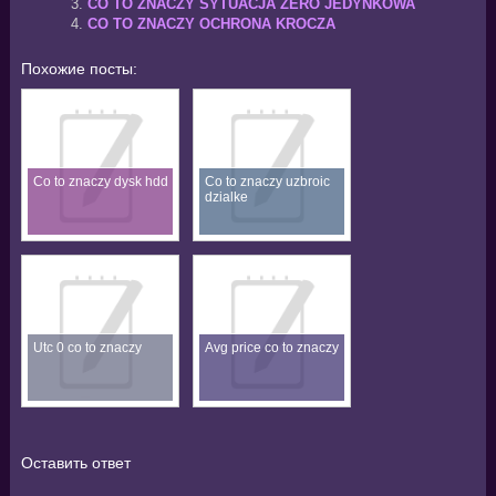
CO TO ZNACZY SYTUACJA ZERO JEDYNKOWA
CO TO ZNACZY OCHRONA KROCZA
Похожие посты:
Co to znaczy dysk hdd
Co to znaczy uzbroic
dzialke
Utc 0 co to znaczy
Avg price co to znaczy
Оставить ответ