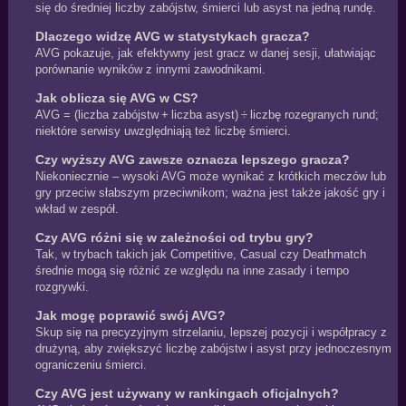
się do średniej liczby zabójstw, śmierci lub asyst na jedną rundę.
Dlaczego widzę AVG w statystykach gracza?
AVG pokazuje, jak efektywny jest gracz w danej sesji, ułatwiając
porównanie wyników z innymi zawodnikami.
Jak oblicza się AVG w CS?
AVG = (liczba zabójstw + liczba asyst) ÷ liczbę rozegranych rund;
niektóre serwisy uwzględniają też liczbę śmierci.
Czy wyższy AVG zawsze oznacza lepszego gracza?
Niekoniecznie – wysoki AVG może wynikać z krótkich meczów lub
gry przeciw słabszym przeciwnikom; ważna jest także jakość gry i
wkład w zespół.
Czy AVG różni się w zależności od trybu gry?
Tak, w trybach takich jak Competitive, Casual czy Deathmatch
średnie mogą się różnić ze względu na inne zasady i tempo
rozgrywki.
Jak mogę poprawić swój AVG?
Skup się na precyzyjnym strzelaniu, lepszej pozycji i współpracy z
drużyną, aby zwiększyć liczbę zabójstw i asyst przy jednoczesnym
ograniczeniu śmierci.
Czy AVG jest używany w rankingach oficjalnych?