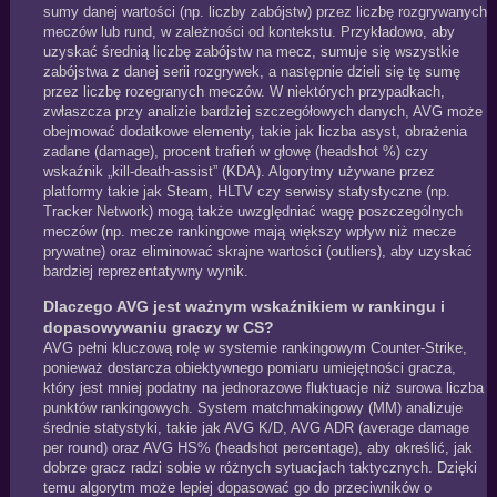
sumy danej wartości (np. liczby zabójstw) przez liczbę rozgrywanych
meczów lub rund, w zależności od kontekstu. Przykładowo, aby
uzyskać średnią liczbę zabójstw na mecz, sumuje się wszystkie
zabójstwa z danej serii rozgrywek, a następnie dzieli się tę sumę
przez liczbę rozegranych meczów. W niektórych przypadkach,
zwłaszcza przy analizie bardziej szczegółowych danych, AVG może
obejmować dodatkowe elementy, takie jak liczba asyst, obrażenia
zadane (damage), procent trafień w głowę (headshot %) czy
wskaźnik „kill‑death‑assist” (KDA). Algorytmy używane przez
platformy takie jak Steam, HLTV czy serwisy statystyczne (np.
Tracker Network) mogą także uwzględniać wagę poszczególnych
meczów (np. mecze rankingowe mają większy wpływ niż mecze
prywatne) oraz eliminować skrajne wartości (outliers), aby uzyskać
bardziej reprezentatywny wynik.
Dlaczego AVG jest ważnym wskaźnikiem w rankingu i
dopasowywaniu graczy w CS?
AVG pełni kluczową rolę w systemie rankingowym Counter‑Strike,
ponieważ dostarcza obiektywnego pomiaru umiejętności gracza,
który jest mniej podatny na jednorazowe fluktuacje niż surowa liczba
punktów rankingowych. System matchmakingowy (MM) analizuje
średnie statystyki, takie jak AVG K/D, AVG ADR (average damage
per round) oraz AVG HS% (headshot percentage), aby określić, jak
dobrze gracz radzi sobie w różnych sytuacjach taktycznych. Dzięki
temu algorytm może lepiej dopasować go do przeciwników o