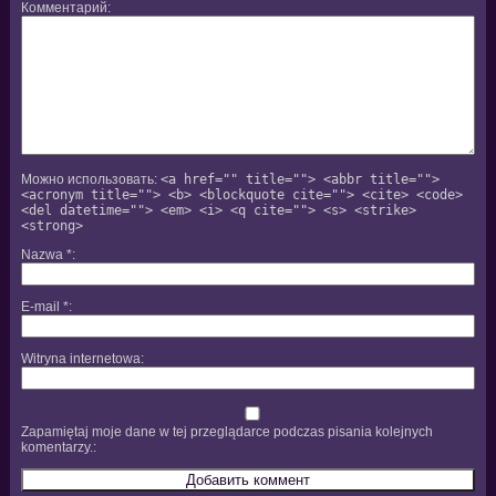
Комментарий
Можно использовать:
<a href="" title=""> <abbr title="">
<acronym title=""> <b> <blockquote cite=""> <cite> <code>
<del datetime=""> <em> <i> <q cite=""> <s> <strike>
<strong>
Nazwa
*
E-mail
*
Witryna internetowa
Zapamiętaj moje dane w tej przeglądarce podczas pisania kolejnych
komentarzy.