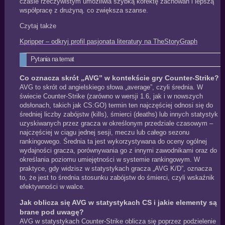
czasie rzeczywistym umożliwia szybką korektę zachowań i lepszą
współpracę z drużyną. co zwiększa szanse.
Czytaj także
Kpripper – odkryj profil pasjonata literatury na TheStoryGraph
Pytania na temat
Co oznacza skrót „AVG” w kontekście gry Counter‑Strike?
AVG to skrót od angielskiego słowa „average”, czyli średnia. W
świecie Counter‑Strike (zarówno w wersji 1.6, jak i w nowszych
odsłonach, takich jak CS:GO) termin ten najczęściej odnosi się do
średniej liczby zabójstw (kills), śmierci (deaths) lub innych statystyk
uzyskiwanych przez gracza w określonym przedziale czasowym –
najczęściej w ciągu jednej sesji, meczu lub całego sezonu
rankingowego. Średnia ta jest wykorzystywana do oceny ogólnej
wydajności gracza, porównywania go z innymi zawodnikami oraz do
określania poziomu umiejętności w systemie rankingowym. W
praktyce, gdy widzisz w statystykach gracza „AVG K/D”, oznacza
to, że jest to średnia stosunku zabójstw do śmierci, czyli wskaźnik
efektywności w walce.
Jak oblicza się AVG w statystykach CS i jakie elementy są
brane pod uwagę?
AVG w statystykach Counter‑Strike oblicza się poprzez podzielenie