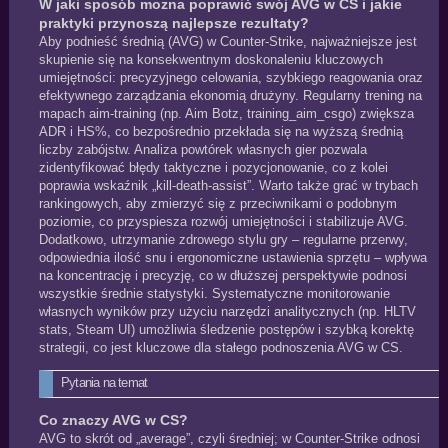
W jaki sposób można poprawić swój AVG w CS i jakie
praktyki przynoszą najlepsze rezultaty?
Aby podnieść średnią (AVG) w Counter‑Strike, najważniejsze jest
skupienie się na konsekwentnym doskonaleniu kluczowych
umiejętności: precyzyjnego celowania, szybkiego reagowania oraz
efektywnego zarządzania ekonomią drużyny. Regularny trening na
mapach aim‑training (np. Aim Botz, training_aim_csgo) zwiększa
ADR i HS%, co bezpośrednio przekłada się na wyższą średnią
liczby zabójstw. Analiza powtórek własnych gier pozwala
zidentyfikować błędy taktyczne i pozycjonowanie, co z kolei
poprawia wskaźnik „kill‑death‑assist”. Warto także grać w trybach
rankingowych, aby zmierzyć się z przeciwnikami o podobnym
poziomie, co przyspiesza rozwój umiejętności i stabilizuje AVG.
Dodatkowo, utrzymanie zdrowego stylu gry – regularne przerwy,
odpowiednia ilość snu i ergonomiczne ustawienia sprzętu – wpływa
na koncentrację i precyzję, co w dłuższej perspektywie podnosi
wszystkie średnie statystyki. Systematyczne monitorowanie
własnych wyników przy użyciu narzędzi analitycznych (np. HLTV
stats, Steam UI) umożliwia śledzenie postępów i szybką korektę
strategii, co jest kluczowe dla stałego podnoszenia AVG w CS.
Pytania na temat
Co znaczy AVG w CS?
AVG to skrót od „average”, czyli średniej; w Counter‑Strike odnosi