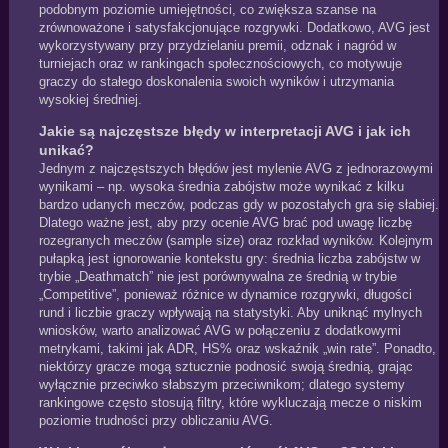
podobnym poziomie umiejętności, co zwiększa szanse na
zrównoważone i satysfakcjonujące rozgrywki. Dodatkowo, AVG jest
wykorzystywany przy przydzielaniu premii, odznak i nagród w
turniejach oraz w rankingach społecznościowych, co motywuje
graczy do stałego doskonalenia swoich wyników i utrzymania
wysokiej średniej.
Jakie są najczęstsze błędy w interpretacji AVG i jak ich
unikać?
Jednym z najczęstszych błędów jest mylenie AVG z jednorazowymi
wynikami – np. wysoka średnia zabójstw może wynikać z kilku
bardzo udanych meczów, podczas gdy w pozostałych gra się słabiej.
Dlatego ważne jest, aby przy ocenie AVG brać pod uwagę liczbę
rozegranych meczów (sample size) oraz rozkład wyników. Kolejnym
pułapką jest ignorowanie kontekstu gry: średnia liczba zabójstw w
trybie „Deathmatch” nie jest porównywalna ze średnią w trybie
„Competitive”, ponieważ różnice w dynamice rozgrywki, długości
rund i liczbie graczy wpływają na statystyki. Aby uniknąć mylnych
wniosków, warto analizować AVG w połączeniu z dodatkowymi
metrykami, takimi jak ADR, HS% oraz wskaźnik „win rate”. Ponadto,
niektórzy gracze mogą sztucznie podnosić swoją średnią, grając
wyłącznie przeciwko słabszym przeciwnikom; dlatego systemy
rankingowe często stosują filtry, które wykluczają mecze o niskim
poziomie trudności przy obliczaniu AVG.