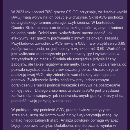
W 2023 roku ponad 70% graczy CS:GO przyznaje, że średnie wyniki
(AVG) mają wpływ na ich pozycję w drużynie. Skrót AVG pochodzi
od angielskiego terminu average, czyli średnia. W kontekście
Counter‑Strike oznacza on średnią liczbę zabójstw, asyst i śmierci
na jedną rundę. Dzięki temu wskaźnikowi można ocenić, jak
efektywny jest gracz w porównaniu z innymi członkami zespołu.
Przykładowo, zawodnik z AVG równym 0,85 ma w przybliżeniu 0,85
zabójstwa na rundę, co jest lepszym wynikiem niż 0,60. Wartość ta
jest wyliczana automatycznie przez serwery gry i wyświetlana w
statystykach po meczu. Średnia nie uwzględnia jedynie liczby
zabójstw, ale także negatywne elementy, takie jak liczba śmierci, co
pozwala uzyskać bardziej zrównoważony obraz. Gracze często
analizują swój AVG, aby zidentyfikować obszary wymagające
poprawy. Zwiększenie liczby zabójstw przy jednoczesnym
ograniczeniu śmierci podnosi wskaźnik i wpływa na postrzeganie
umiejętności. Dlatego znajomość znaczenia AVG jest przydatna
zarówno dla nowicjuszy, jak i doświadczonych graczy, którzy chcą
podnieść swoją pozycję w rankingu.
W praktyce, aby podnieść AVG, gracze ćwiczą precyzyjne
strzelanie, uczą się kontrolować ruchy i wykorzystują mapę, by
unikać niepotrzebnych starć. Analiza powtórek pomaga wyłapać
błędy i poprawić taktykę. Dodatkowo, monitorowanie wyniku w