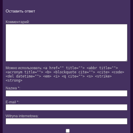
Оставить ответ
Комментарий
Можно использовать:
<a href="" title=""> <abbr title="">
<acronym title=""> <b> <blockquote cite=""> <cite> <code>
<del datetime=""> <em> <i> <q cite=""> <s> <strike>
<strong>
Nazwa
*
E-mail
*
Witryna internetowa