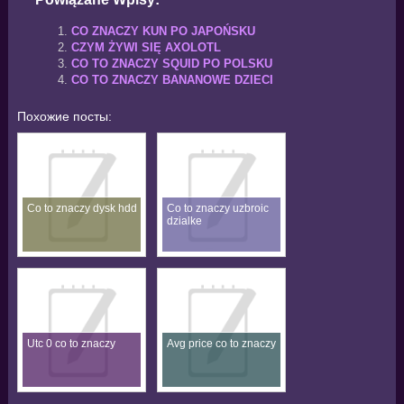
CO ZNACZY KUN PO JAPOŃSKU
CZYM ŻYWI SIĘ AXOLOTL
CO TO ZNACZY SQUID PO POLSKU
CO TO ZNACZY BANANOWE DZIECI
Похожие посты:
Co to znaczy dysk hdd
Co to znaczy uzbroic
dzialke
Utc 0 co to znaczy
Avg price co to znaczy