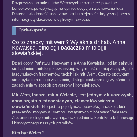
Rozpowszechnianie mitów Webowych może mieć poważne
konsekwencje, wpływając na opinie, decyzje i zachowania ludzi.
Dlatego świadomość tego zjawiska i umiejętność krytycznej oceny
informacji są kluczowe w cyfrowym świecie.
Opinie ekspertów
Co to znaczy mit wem? Wyjaśnia dr hab. Anna
Kowalska, etnolog i badaczka mitologii
słowiańskiej.
Dzień dobry Państwu. Nazywam się Anna Kowalska i od lat zajmuję
się badaniem mitologii słowiańskiej, w tym także mniej znanych, ale
fascynujących fragmentów, takich jak mit Wem. Często spotykam
się z pytaniem o jego znaczenie, dlatego postaram się wyjaśnić to
zagadnienie w sposób przystępny i kompleksowy.
Mit Wem, inaczej mit o Welesie, jest jednym z kluczowych,
choć często niedocenianych, elementów wierzeń
słowiańskich.
Nie jest to pojedyncza opowieść, a raczej zbiór
przekazów, motywów i symboli związanych z bóstwem Welesem.
Zrozumienie tego mitu wymaga uwzględnienia kontekstu kulturowego
i historycznego naszych przodków.
Kim był Weles?