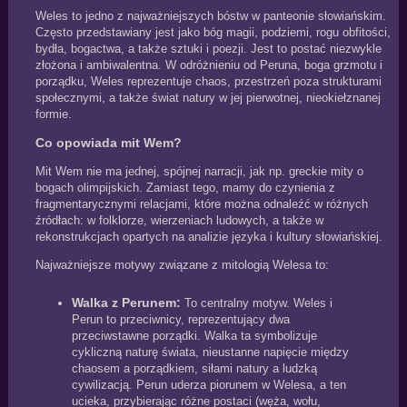
Weles to jedno z najważniejszych bóstw w panteonie słowiańskim.
Często przedstawiany jest jako bóg magii, podziemi, rogu obfitości,
bydła, bogactwa, a także sztuki i poezji. Jest to postać niezwykle
złożona i ambiwalentna. W odróżnieniu od Peruna, boga grzmotu i
porządku, Weles reprezentuje chaos, przestrzeń poza strukturami
społecznymi, a także świat natury w jej pierwotnej, nieokiełznanej
formie.
Co opowiada mit Wem?
Mit Wem nie ma jednej, spójnej narracji, jak np. greckie mity o
bogach olimpijskich. Zamiast tego, mamy do czynienia z
fragmentarycznymi relacjami, które można odnaleźć w różnych
źródłach: w folklorze, wierzeniach ludowych, a także w
rekonstrukcjach opartych na analizie języka i kultury słowiańskiej.
Najważniejsze motywy związane z mitologią Welesa to:
Walka z Perunem:
To centralny motyw. Weles i
Perun to przeciwnicy, reprezentujący dwa
przeciwstawne porządki. Walka ta symbolizuje
cykliczną naturę świata, nieustanne napięcie między
chaosem a porządkiem, siłami natury a ludzką
cywilizacją. Perun uderza piorunem w Welesa, a ten
ucieka, przybierając różne postaci (węża, wołu,