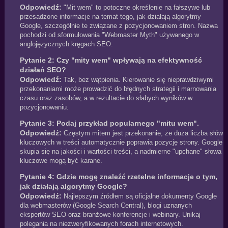
Odpowiedź:
"Mit wem" to potoczne określenie na fałszywe lub
przesadzone informacje na temat tego, jak działają algorytmy
Google, szczególnie te związane z pozycjonowaniem stron. Nazwa
pochodzi od sformułowania "Webmaster Myth" używanego w
anglojęzycznych kręgach SEO.
Pytanie 2: Czy "mity wem" wpływają na efektywność
działań SEO?
Odpowiedź:
Tak, bez wątpienia. Kierowanie się nieprawdziwymi
przekonaniami może prowadzić do błędnych strategii i marnowania
czasu oraz zasobów, a w rezultacie do słabych wyników w
pozycjonowaniu.
Pytanie 3: Podaj przykład popularnego "mitu wem".
Odpowiedź:
Częstym mitem jest przekonanie, że duża liczba słów
kluczowych w treści automatycznie poprawia pozycję strony. Google
skupia się na jakości i wartości treści, a nadmierne "upchane" słowa
kluczowe mogą być karane.
Pytanie 4: Gdzie mogę znaleźć rzetelne informacje o tym,
jak działają algorytmy Google?
Odpowiedź:
Najlepszym źródłem są oficjalne dokumenty Google
dla webmasterów (Google Search Central), blogi uznanych
ekspertów SEO oraz branżowe konferencje i webinary. Unikaj
polegania na niezweryfikowanych forach internetowych.