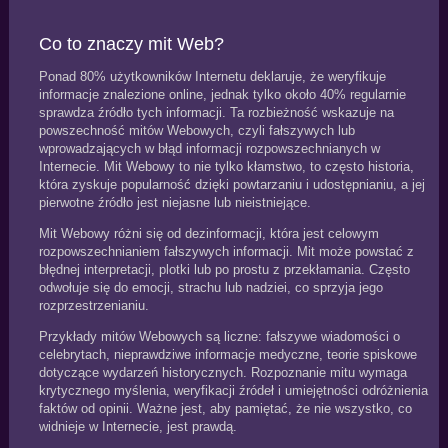
Co to znaczy mit Web?
Ponad 80% użytkowników Internetu deklaruje, że weryfikuje
informacje znalezione online, jednak tylko około 40% regularnie
sprawdza źródło tych informacji. Ta rozbieżność wskazuje na
powszechność mitów Webowych, czyli fałszywych lub
wprowadzających w błąd informacji rozpowszechnianych w
Internecie. Mit Webowy to nie tylko kłamstwo, to często historia,
która zyskuje popularność dzięki powtarzaniu i udostępnianiu, a jej
pierwotne źródło jest niejasne lub nieistniejące.
Mit Webowy różni się od dezinformacji, która jest celowym
rozpowszechnianiem fałszywych informacji. Mit może powstać z
błędnej interpretacji, plotki lub po prostu z przekłamania. Często
odwołuje się do emocji, strachu lub nadziei, co sprzyja jego
rozprzestrzenianiu.
Przykłady mitów Webowych są liczne: fałszywe wiadomości o
celebrytach, nieprawdziwe informacje medyczne, teorie spiskowe
dotyczące wydarzeń historycznych. Rozpoznanie mitu wymaga
krytycznego myślenia, weryfikacji źródeł i umiejętności odróżnienia
faktów od opinii. Ważne jest, aby pamiętać, że nie wszystko, co
widnieje w Internecie, jest prawdą.