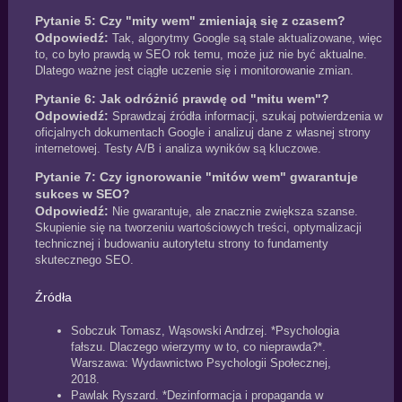
Pytanie 5: Czy "mity wem" zmieniają się z czasem?
Odpowiedź:
Tak, algorytmy Google są stale aktualizowane, więc
to, co było prawdą w SEO rok temu, może już nie być aktualne.
Dlatego ważne jest ciągłe uczenie się i monitorowanie zmian.
Pytanie 6: Jak odróżnić prawdę od "mitu wem"?
Odpowiedź:
Sprawdzaj źródła informacji, szukaj potwierdzenia w
oficjalnych dokumentach Google i analizuj dane z własnej strony
internetowej. Testy A/B i analiza wyników są kluczowe.
Pytanie 7: Czy ignorowanie "mitów wem" gwarantuje
sukces w SEO?
Odpowiedź:
Nie gwarantuje, ale znacznie zwiększa szanse.
Skupienie się na tworzeniu wartościowych treści, optymalizacji
technicznej i budowaniu autorytetu strony to fundamenty
skutecznego SEO.
Źródła
Sobczuk Tomasz, Wąsowski Andrzej. *Psychologia
fałszu. Dlaczego wierzymy w to, co nieprawda?*.
Warszawa: Wydawnictwo Psychologii Społecznej,
2018.
Pawlak Ryszard. *Dezinformacja i propaganda w