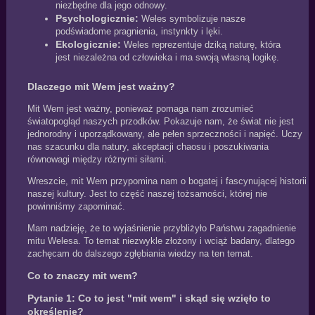
niezbędne dla jego odnowy.
Psychologicznie:
Weles symbolizuje nasze
podświadome pragnienia, instynkty i lęki.
Ekologicznie:
Weles reprezentuje dziką naturę, która
jest niezależna od człowieka i ma swoją własną logikę.
Dlaczego mit Wem jest ważny?
Mit Wem jest ważny, ponieważ pomaga nam zrozumieć
światopogląd naszych przodków. Pokazuje nam, że świat nie jest
jednorodny i uporządkowany, ale pełen sprzeczności i napięć. Uczy
nas szacunku dla natury, akceptacji chaosu i poszukiwania
równowagi między różnymi siłami.
Wreszcie, mit Wem przypomina nam o bogatej i fascynującej historii
naszej kultury. Jest to część naszej tożsamości, której nie
powinniśmy zapominać.
Mam nadzieję, że to wyjaśnienie przybliżyło Państwu zagadnienie
mitu Welesa. To temat niezwykle złożony i wciąż badany, dlatego
zachęcam do dalszego zgłębiania wiedzy na ten temat.
Co to znaczy mit wem?
Pytanie 1: Co to jest "mit wem" i skąd się wzięło to
określenie?