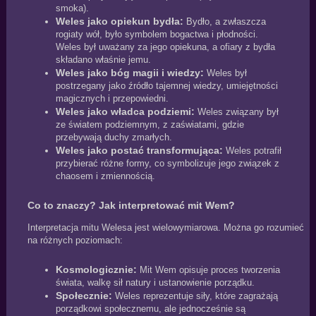
smoka).
Weles jako opiekun bydła:
Bydło, a zwłaszcza
rogiaty wół, było symbolem bogactwa i płodności.
Weles był uważany za jego opiekuna, a ofiary z bydła
składano właśnie jemu.
Weles jako bóg magii i wiedzy:
Weles był
postrzegany jako źródło tajemnej wiedzy, umiejętności
magicznych i przepowiedni.
Weles jako władca podziemi:
Weles związany był
ze światem podziemnym, z zaświatami, gdzie
przebywają duchy zmarłych.
Weles jako postać transformująca:
Weles potrafił
przybierać różne formy, co symbolizuje jego związek z
chaosem i zmiennością.
Co to znaczy? Jak interpretować mit Wem?
Interpretacja mitu Welesa jest wielowymiarowa. Można go rozumieć
na różnych poziomach:
Kosmologicznie:
Mit Wem opisuje proces tworzenia
świata, walkę sił natury i ustanowienie porządku.
Społecznie:
Weles reprezentuje siły, które zagrażają
porządkowi społecznemu, ale jednocześnie są