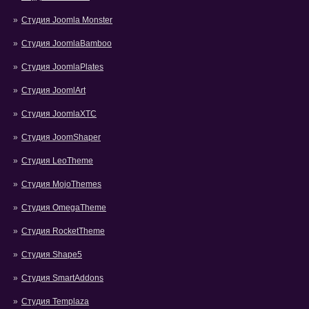
Студия Joomla Monster
Студия JoomlaBamboo
Студия JoomlaPlates
Студия JoomlArt
Студия JoomlaXTC
Студия JoomShaper
Студия LeoTheme
Студия MojoThemes
Студия OmegaTheme
Студия RocketTheme
Студия Shape5
Студия SmartAddons
Студия Templaza