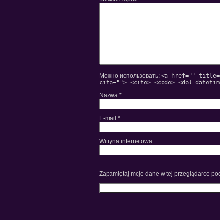
Можно использовать:
<a href="" title=
cite=""> <cite> <code> <del datetim
Nazwa
*
E-mail
*
Witryna internetowa
Zapamiętaj moje dane w tej przeglądarce pod