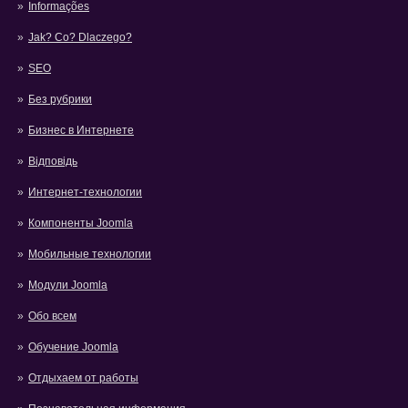
Informações
Jak? Co? Dlaczego?
SEO
Без рубрики
Бизнес в Интернете
Відповідь
Интернет-технологии
Компоненты Joomla
Мобильные технологии
Модули Joomla
Обо всем
Обучение Joomla
Отдыхаем от работы