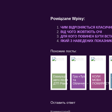
Powiązane Wpisy:
ЧИМ ВІДРІЗНЯЄТЬСЯ КЛАСИЧНИ
ВІД ЧОГО ЖОВТІЮТЬ ОЧІ
ДЛЯ КОГО ПОВИНЕН БУТИ ВС
ЯКИЙ З НАВЕДЕНИХ ПОКАЗНИК
Похожие посты:
Евакуація
Гра «Тузи
КОЛИ
авто після
та
МОВА
ДТП Рівне
Обличчя» -
ПОМИРАЄ?
—
окремий
терміновий
вид
евакуатор
відеопокеру
24/7
Оставить ответ
Комментарий