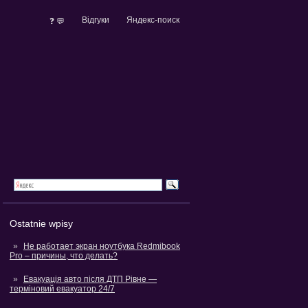
Відгуки
Яндекс-поиск
❓ 💬
Ostatnie wpisy
Не работает экран ноутбука Redmibook
Pro – причины, что делать?
Евакуація авто після ДТП Рівне —
терміновий евакуатор 24/7