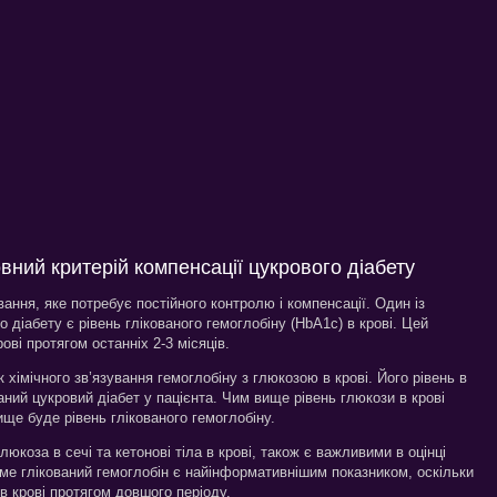
вний критерій компенсації цукрового діабету
ання, яке потребує постійного контролю і компенсації. Один із
о діабету є рівень глікованого гемоглобіну (HbA1c) в крові. Цей
ові протягом останніх 2-3 місяців.
 хімічного зв’язування гемоглобіну з глюкозою в крові. Його рівень в
аний цукровий діабет у пацієнта. Чим вище рівень глюкози в крові
ище буде рівень глікованого гемоглобіну.
глюкоза в сечі та кетонові тіла в крові, також є важливими в оцінці
аме глікований гемоглобін є найінформативнішим показником, оскільки
в крові протягом довшого періоду.