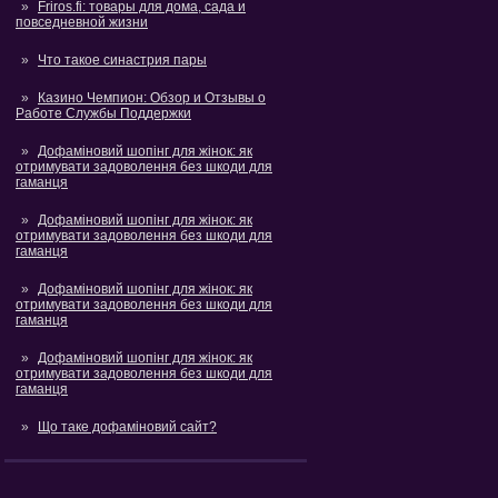
Friros.fi: товары для дома, сада и
повседневной жизни
Что такое синастрия пары
Казино Чемпион: Обзор и Отзывы о
Работе Службы Поддержки
Дофаміновий шопінг для жінок: як
отримувати задоволення без шкоди для
гаманця
Дофаміновий шопінг для жінок: як
отримувати задоволення без шкоди для
гаманця
Дофаміновий шопінг для жінок: як
отримувати задоволення без шкоди для
гаманця
Дофаміновий шопінг для жінок: як
отримувати задоволення без шкоди для
гаманця
Що таке дофаміновий сайт?