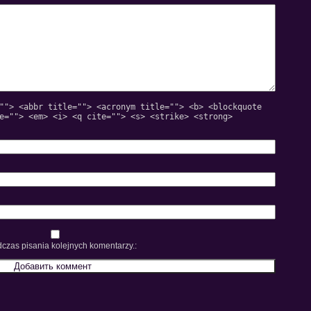
""> <abbr title=""> <acronym title=""> <b> <blockquote
e=""> <em> <i> <q cite=""> <s> <strike> <strong>
czas pisania kolejnych komentarzy.