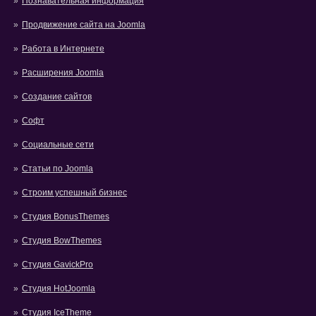
Познавательная информация
Продвижение сайта на Joomla
Работа в Интернете
Расширения Joomla
Создание сайтов
Софт
Социальные сети
Статьи по Joomla
Строим успешный бизнес
Студия BonusThemes
Студия BowThemes
Студия GavickPro
Студия HotJoomla
Студия IceTheme