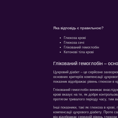
Яка відповідь є правильною?
Глюкоза крові
Глюкоза сечі
Глікований гемоглобін
Кетонові тіла крові
Глікований гемоглобін – осно
Цукровий діабет – це серйозне захворюв
основних критеріїв компенсації цукровог
показник відображає рівень глюкози в кр
Глікований гемоглобін виникає внаслідок
крові вказує на те, як добре контрольов
протягом тривалого періоду часу, тим в
Інші показники, такі як глюкоза в крові, 
компенсації цукрового діабету. Проте с
він відображає середній рівень глюкози 