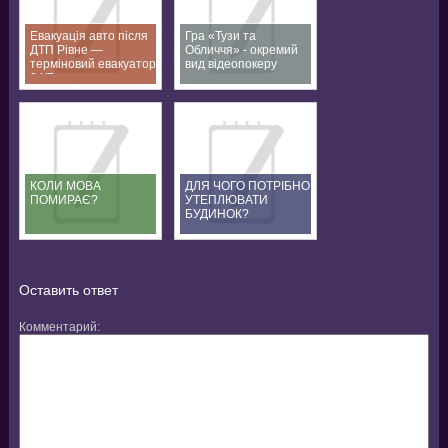
Евакуація авто після
Гра «Тузи та
ДТП Рівне —
Обличчя» - окремий
терміновий евакуатор
вид відеопокеру
24/7
КОЛИ МОВА
ДЛЯ ЧОГО ПОТРІБНО
ПОМИРАЄ?
УТЕПЛЮВАТИ
БУДИНОК?
Оставить ответ
Комментарий