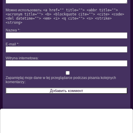
Можно использовать:
<a href="" title=""> <abbr title="">
<acronym title=""> <b> <blockquote cite=""> <cite> <code>
<del datetime=""> <em> <i> <q cite=""> <s> <strike>
<strong>
Nazwa
*
E-mail
*
Witryna internetowa
Zapamiętaj moje dane w tej przeglądarce podczas pisania kolejnych
komentarzy.