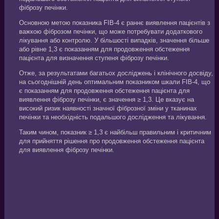
фіброзу печінки.
Основною метою показника FIB-4 є раннє виявлення пацієнтів з
важкою фіброзом печінки, що може потребувати додаткового
лікування або контролю. У більшості випадків, значення більше
або рівне 1,3 є показанням для продовження обстеження
пацієнта для визначення ступеня фіброзу печінки.
Отже, за результатами багатьох досліджень і клінічного досвіду,
на сьогоднішній день оптимальним показником шкали FIB-4, що
є показанням для продовження обстеження пацієнта для
виявлення фіброзу печінки, є значення ≥ 1,3. Це вказує на
високий ризик наявності значної фіброзної зміни у тканинах
печінки та необхідність подальшого дослідження та лікування.
Таким чином, показник ≥ 1,3 є найбільш правильним і критичним
для прийняття рішення про продовження обстеження пацієнта
для виявлення фіброзу печінки.