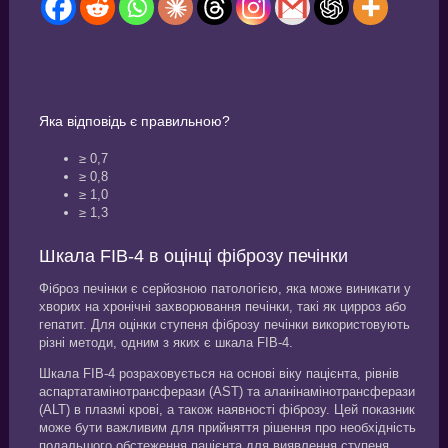
Яка відповідь є правильною?
≥ 0,7
≥ 0,8
≥ 1,0
≥ 1,3
Шкала FIB-4 в оцінці фіброзу печінки
Фіброз печінки є серйозною патологією, яка може виникати у
хворих на хронічні захворювання печінки, такі як цирроз або
гепатит. Для оцінки ступеня фіброзу печінки використовують
різні методи, одним з яких є шкала FIB-4.
Шкала FIB-4 розраховується на основі віку пацієнта, рівнів
аспартатамінотрансферази (AST) та аланінамінотрансферази
(ALT) в плазмі крові, а також наявності фіброзу. Цей показник
може бути важливим для прийняття рішення про необхідність
подальшого обстеження пацієнта для виявлення ступеня