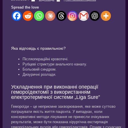
Spread the love
Яка відповідь є правильною?
Післяопераційні кровотечі.
Рубцеві стриктури анального каналу.
Больовий синдром.
Дизуричні розлади.
Ускладнення при виконанні операції
гемороїдектомії з використанням
електротермічної системи „Liga Sure”
Гемороїди – це неприємне захворювання, яке може суттєво
погіршувати якість життя пацієнта. У випадках, коли
консервативні методи лікування не принесли очікуваних
результатів, може бути показана хірургічна екстирпація
гемороїдальних вузлів або гемороїдектомія. Одним з сучасних