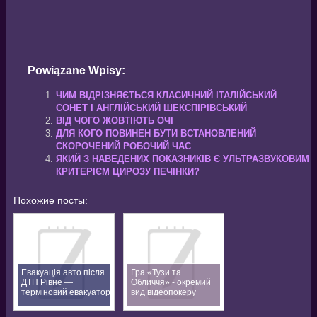
Powiązane Wpisy:
ЧИМ ВІДРІЗНЯЄТЬСЯ КЛАСИЧНИЙ ІТАЛІЙСЬКИЙ
СОНЕТ І АНГЛІЙСЬКИЙ ШЕКСПІРІВСЬКИЙ
ВІД ЧОГО ЖОВТІЮТЬ ОЧІ
ДЛЯ КОГО ПОВИНЕН БУТИ ВСТАНОВЛЕНИЙ
СКОРОЧЕНИЙ РОБОЧИЙ ЧАС
ЯКИЙ З НАВЕДЕНИХ ПОКАЗНИКІВ Є УЛЬТРАЗВУКОВИМ
КРИТЕРІЄМ ЦИРОЗУ ПЕЧІНКИ?
Похожие посты:
Евакуація авто після
Гра «Тузи та
ДТП Рівне —
Обличчя» - окремий
терміновий евакуатор
вид відеопокеру
24/7