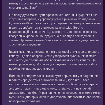
методів хірургічного лікування є використання електротермічної
системи „Liga Sure”.
Ця процедура може бути ефективною, але, як і будь-яка інша
хірургічна операція, супроводжується ризиками ускладнень.
Одним з найбільш важливих ускладнень, які можуть виникнути
після гемороїдектомії з використанням „Liga Sure” є
післяопераційні кровотечі. Це може статися через некоректну
коагуляцію кровоносних судин або внаслідок пошкодження
тканин. Кровотеча може бути важкою та вимагати додаткового
хірургічного втручання.
Іншим можливим ускладненням є рубцеві стриктури анального
каналу. Під час операції може утворитися рубець, який може
призвести до стиснення або блокування просвіту каналу. Це
може призвести до болю та ускладнень зі стільцем та робить
необхідним подальше лікування.
Больовий синдром також може бути серйозним ускладненням
після гемороїдектомії з використанням „Liga Sure”. Хоча
використання цієї системи може зменшити біль після операції,
але деякі пацієнти все одно можуть відчувати незначний
дискомфорт та біль. У разі виникнення інтенсивного болю може
бути необхідно призначення додаткових анальгетиків або навіть
повторного втручання.