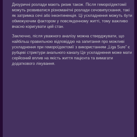
Дизуричні розлади мають ризик також. Після гемороїдектомії
можуть розвиватися різноманітні розлади сечовипускання, такі
як затримка сечі або інконтиненція. Ці ускладнення можуть бути
обмежуючим фактором у повсякденному житті, тому важливо
вчасно коригувати цей стан.
Заключно, після уважного аналізу можна стверджувати, що
найбільш правильною відповіддю на запитання про можливі
ускладнення при гемороїдектомії з використанням „Liga Sure” є
рубцеві стриктури анального каналу.Це ускладнення може мати
серйозний вплив на якість життя пацієнта та вимагати
додаткового лікування.