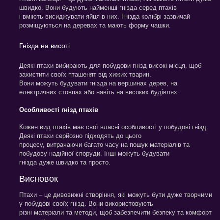
швидко. Вони будують найменші гнізда серед птахів
і вміють висиджувати яйця в них. Гнізда колібрі зазвичай
розміщуються на деревах та мають форму чашки.
Гнізда на висоті
Деякі птахи вибирають для побудови гнізд високі місця, щоб
захистити своїх пташенят від хижих тварин.
Вони можуть будувати гнізда на вершинах дерев, на
електричних стовпах або навіть на високих будівлях.
Особливості гнізд птахів
Кожен вид птахів має свої власні особливості у побудові гнізд.
Деякі птахи серйозно підходять до цього
процесу, витрачаючи багато часу на пошук матеріалів та
побудову надійної споруди. Інші можуть будувати
гнізда дуже швидко та просто.
Висновок
Птахи – це дивовижні створіння, які можуть бути дуже творчими
у побудові своїх гнізд. Вони використовують
різні матеріали та методи, щоб забезпечити безпеку та комфорт