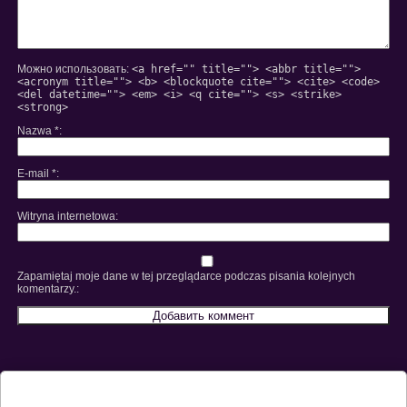
Можно использовать:
<a href="" title=""> <abbr title="">
<acronym title=""> <b> <blockquote cite=""> <cite> <code>
<del datetime=""> <em> <i> <q cite=""> <s> <strike>
<strong>
Nazwa
*
E-mail
*
Witryna internetowa
Zapamiętaj moje dane w tej przeglądarce podczas pisania kolejnych
komentarzy.