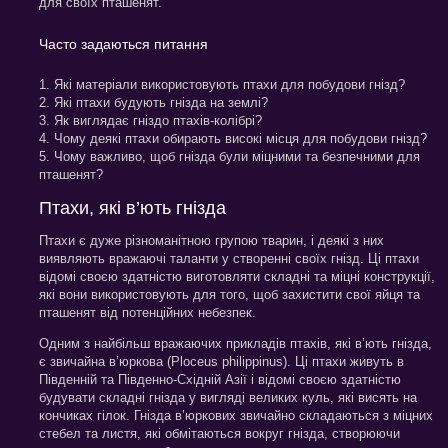
для своїх пташенят.
Часто задаються питання
1. Які матеріали використовують птахи для побудови гнізд?
2. Які птахи будують гнізда на землі?
3. Як виглядає гніздо птахів-колібрі?
4. Чому деякі птахи обирають високі місця для побудови гнізд?
5. Чому важливо, щоб гнізда були міцними та безпечними для
пташенят?
Птахи, які в’ють гнізда
Птахи є дуже різноманітною групою тварин, і деякі з них
виявляють вражаючі таланти у створенні своїх гнізд. Ці птахи
відомі своєю здатністю виготовляти складні та міцні конструкції,
які вони використовують для того, щоб захистити свої яйця та
пташенят від потенційних небезпек.
Одним з найбільш вражаючих прикладів птахів, які в’ють гнізда,
є звичайна в’юркова (Ploceus philippinus). Ці птахи живуть в
Південній та Південно-Східній Азії і відомі своєю здатністю
будувати складні гнізда у вигляді великих куль, які висять на
кончиках гілок. Гнізда в’юркових звичайно складаються з міцних
стебел та листя, які обмітаються вокруг гнізда, створюючи