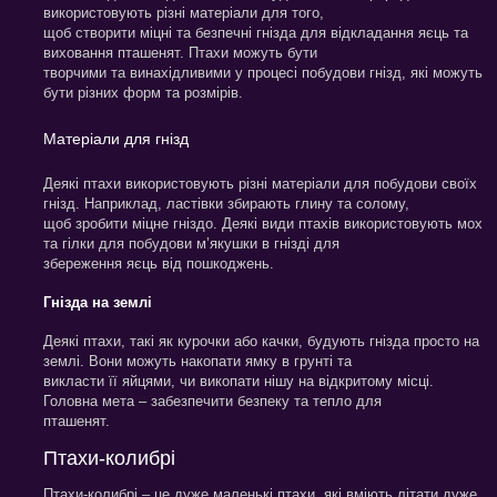
використовують різні матеріали для того,
щоб створити міцні та безпечні гнізда для відкладання яєць та
виховання пташенят. Птахи можуть бути
творчими та винахідливими у процесі побудови гнізд, які можуть
бути різних форм та розмірів.
Матеріали для гнізд
Деякі птахи використовують різні матеріали для побудови своїх
гнізд. Наприклад, ластівки збирають глину та солому,
щоб зробити міцне гніздо. Деякі види птахів використовують мох
та гілки для побудови м’якушки в гнізді для
збереження яєць від пошкоджень.
Гнізда на землі
Деякі птахи, такі як курочки або качки, будують гнізда просто на
землі. Вони можуть накопати ямку в грунті та
викласти її яйцями, чи викопати нішу на відкритому місці.
Головна мета – забезпечити безпеку та тепло для
пташенят.
Птахи-колибрі
Птахи-колибрі – це дуже маленькі птахи, які вміють літати дуже