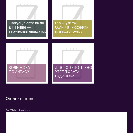
Евакуація авто після
Гра «Тузи та
ДТП Рівне —
Обличчя» - окремий
терміновий евакуатор
вид відеопокеру
24/7
КОЛИ МОВА
ДЛЯ ЧОГО ПОТРІБНО
ПОМИРАЄ?
УТЕПЛЮВАТИ
БУДИНОК?
Оставить ответ
Комментарий