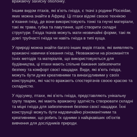
вражаючу захисну оболонку.
Іншим видом птахів, які в’ють гнізда, є ткачі з родини Ploceidae,
яких можна знайти в Африці. Ці птахи відомі своєю технікою
в’язання гнізд, де вони використовують тонкі та гнучкі матеріали,
такі як трава, губка та павутиння, щоб створити складні
структури. Гнізда ткачів можуть мати незвичайні форми, такі як
довгі трубчасті гнізда чи навіть гнізда в типі куща.
У природі можна знайти багато інших видів птахів, які виявляють
вражаючі навички в’ювання гнізд. Незважаючи на різноманіття
їхніх методів та матеріалів, що використовуються для
будівництва, ці птахи мають спільне бажання забезпечити
безпеку та комфорт своєї нащадки. Види, які в’ють гнізда,
можуть бути дуже креативними та винахідливими у своїх
конструкціях, які часто вражають спостерігачів своєю красою та
складністю.
У підсумку, птахи, які в’ють гнізда, представляють унікальну
групу тварин, які мають вражаючу здатність створювати складні
та міцні гнізда для забезпечення безпеки своєї нащадки. Їхні
конструкції можуть бути надзвичайно різноманітними та
креативними, що робить їх одними з найцікавіших об’єктів
вивчення для дослідників природи.