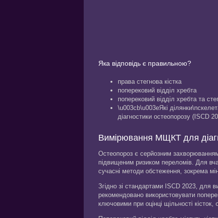
Яка відповідь є правильною?
права стегнова кістка
поперековий відділ хребта
поперековий відділ хребта та стег
\u003cb\u003eЯкі ділянки\nскел
діагностики остеопорозу (ISCD 20
Вимірювання МЩКТ для діагн
Остеопороз є серйозним захворюванням 
підвищеним ризиком переломів. Для вча
сучасні методи обстеження, зокрема мі
Згідно зі стандартами ISCD 2023, для в
рекомендовано використовувати попереко
ключовими при оцінці щільності кісток,