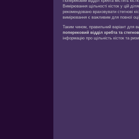
Поперековий відділ хребта містить кіст
Вимірювання щільності кісток у цій діл
рекомендовано враховувати стегнові кіс
вимірювання є важливим для повної оцін
Таким чином, правильний варіант для в
поперековий відділ хребта та стегнов
інформацію про щільність кісток та ризи