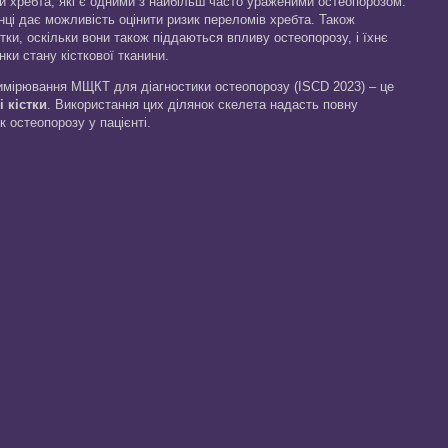
ки хребта, які є одними з найбільш часто ураженими остеопорозом.
янці дає можливість оцінити ризик переломів хребта. Також
тки, оскільки вони також піддаються впливу остеопорозу, і їхнє
ки стану кісткової тканини.
имірювання МЩКТ для діагностики остеопорозу (ISCD 2023) – це
і кістки
. Використання цих ділянок скелета надасть повну
к остеопорозу у пацієнті.