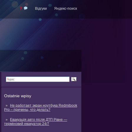
Відгуки
Яндекс-поиск
Ostatnie wpisy
Не работает экран ноутбука Redmibook
Pro – причины, что делать?
Евакуація авто після ДТП Рівне —
терміновий евакуатор 24/7