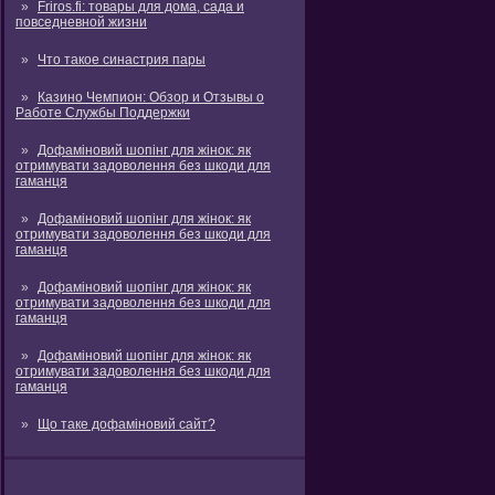
Friros.fi: товары для дома, сада и
повседневной жизни
Что такое синастрия пары
Казино Чемпион: Обзор и Отзывы о
Работе Службы Поддержки
Дофаміновий шопінг для жінок: як
отримувати задоволення без шкоди для
гаманця
Дофаміновий шопінг для жінок: як
отримувати задоволення без шкоди для
гаманця
Дофаміновий шопінг для жінок: як
отримувати задоволення без шкоди для
гаманця
Дофаміновий шопінг для жінок: як
отримувати задоволення без шкоди для
гаманця
Що таке дофаміновий сайт?