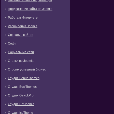
Познавательная информация
Продвижение сайта на Joomla
Работа в Интернете
Расширения Joomla
Создание сайтов
Софт
Социальные сети
Статьи по Joomla
Строим успешный бизнес
Студия BonusThemes
Студия BowThemes
Студия GavickPro
Студия HotJoomla
Студия IceTheme