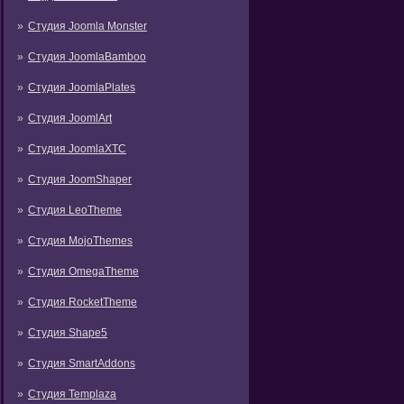
Студия Joomla Monster
Студия JoomlaBamboo
Студия JoomlaPlates
Студия JoomlArt
Студия JoomlaXTC
Студия JoomShaper
Студия LeoTheme
Студия MojoThemes
Студия OmegaTheme
Студия RocketTheme
Студия Shape5
Студия SmartAddons
Студия Templaza