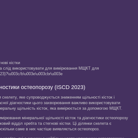
нові кістки
ета слід використовувати для вимірювання МЩКТ для
23)?\u003c/b\u003e\u003cbr\u003e
остики остеопорозу (ISCD 2023)
скелету, яке супроводжується зниженням щільності кісток і
сної діагностики цього захворювання важливо використовувати
неральну щільність кісток, яка вимірюється за допомогою МЩКТ.
имірювання мінеральної щільності кісток та діагностики остеопорозу
вий відділ хребта та стегнові кістки. Ці ділянки скелета є
 оскільки саме в них частіше виявляється остеопороз.