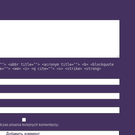
""> <abbr title=""> <acronym title=""> <b> <blockquote
e=""> <em> <i> <q cite=""> <s> <strike> <strong>
czas pisania kolejnych komentarzy.