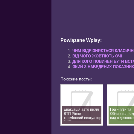
Powiązane Wpisy:
ЧИМ ВІДРІЗНЯЄТЬСЯ КЛАСИЧНИ
ВІД ЧОГО ЖОВТІЮТЬ ОЧІ
ДЛЯ КОГО ПОВИНЕН БУТИ ВС
ЯКИЙ З НАВЕДЕНИХ ПОКАЗНИК
Похожие посты:
Евакуація авто після
Гра «Тузи та
ДТП Рівне —
Обличчя» - о
терміновий евакуатор
вид відеопоке
24/7