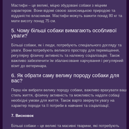
Мастифи – це великі, міцно збудовані собаки з міцним
характером. Вони відомі своєю захисницькою природою та
відданістю власникам. Мастифи можуть важити понад 80 кг та
мати висоту понад 75 см.
5. Чому більші собаки вимагають особливої
уваги?
Більші собаки, як і люди, потребують спеціального догляду та
уваги. Вони потребують великого простору для переміщення,
регулярну фізичну активність та належну соціалізацію. Також
важливо забезпечити їм збалансоване харчування і регулярний
візит до ветеринара.
6. Як обрати саму велику породу собаки для
вас?
Перш ніж вибрати велику породу собаки, важливо врахувати ваш
стиль життя, фізичну активність та можливість надати собаці
необхідні умови для життя. Також варто звернути увагу на
характер породи та її потреби в навчанні та соціалізації.
7. Висновок
Більші собаки – це великі та масивні тварини, які потребують