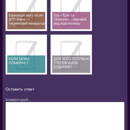
Евакуація авто після
Гра «Тузи та
ДТП Рівне —
Обличчя» - окремий
терміновий евакуатор
вид відеопокеру
24/7
КОЛИ МОВА
ДЛЯ ЧОГО ПОТРІБНО
ПОМИРАЄ?
УТЕПЛЮВАТИ
БУДИНОК?
Оставить ответ
Комментарий