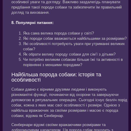
особливої уваги та догляду. Важливо заздалегідь планувати
придбання такої породи собаки та забезпечити їм правильний
догляд та виховання.
8. Популярні питання:
Яка сама велика порода собаки у світі?
Які породи собак вважаються найбільшими за розмірами?
Які особливості потребують уваги при утриманні великих
собак?
Як обрати велику породу собаки для сім’ї з дітьми?
Чи потрібно великим собакам більше їжі та активності в
порівнянні з меншими породами?
Найбільша порода собаки: історія та
особливості
Собаки давно є вірними друзями людини і виконують
різноманітні функції, починаючи від охорони та завершуючи
допомогою в рятувальних операціях. Сьогодні існує безліч порід
собак, кожна з яких має свої особливості і розміри. Однією з
найбільш вражаючих за своїми розмірами і масою є порода
собаки, відома як Сенбернар.
Сенбернари відомі своїми вражаючими розмірами та
доброзичливим характером. Ця порода собак походить з