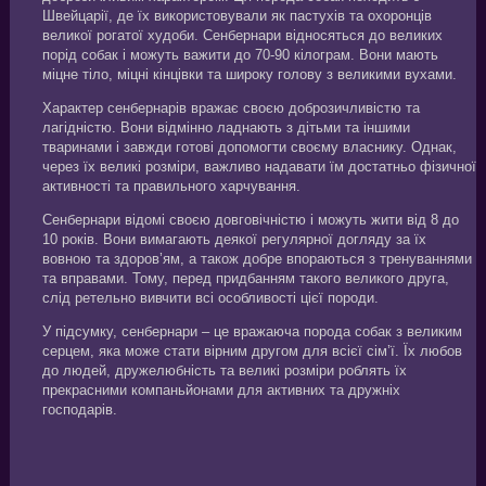
Швейцарії, де їх використовували як пастухів та охоронців
великої рогатої худоби. Сенбернари відносяться до великих
порід собак і можуть важити до 70-90 кілограм. Вони мають
міцне тіло, міцні кінцівки та широку голову з великими вухами.
Характер сенбернарів вражає своєю доброзичливістю та
лагідністю. Вони відмінно ладнають з дітьми та іншими
тваринами і завжди готові допомогти своєму власнику. Однак,
через їх великі розміри, важливо надавати їм достатньо фізичної
активності та правильного харчування.
Сенбернари відомі своєю довговічністю і можуть жити від 8 до
10 років. Вони вимагають деякої регулярної догляду за їх
вовною та здоров’ям, а також добре впораються з тренуваннями
та вправами. Тому, перед придбанням такого великого друга,
слід ретельно вивчити всі особливості цієї породи.
У підсумку, сенбернари – це вражаюча порода собак з великим
серцем, яка може стати вірним другом для всієї сім’ї. Їх любов
до людей, дружелюбність та великі розміри роблять їх
прекрасними компаньйонами для активних та дружніх
господарів.