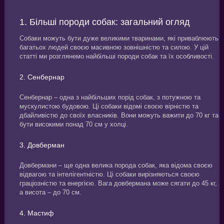
1. Більші породи собак: загальний огляд
Собаки можуть бути дуже великими тваринами, які приваблюють
багатьох людей своєю масивною зовнішністю та силою. У цій
статті ми розглянемо найбільші породи собак та їх особливості.
2. Сенбернар
Сенбернар – одна з найбільших порід собак, з потужною та
мускулистою будовою. Ці собаки відомі своєю вірністю та
дбайливістю до своїх власників. Вони можуть важити до 70 кг та
бути високими понад 70 см у холці.
3. Довберман
Довбермани – ще одна велика порода собак, яка відома своєю
відвагою та інтелігентністю. Ці собаки вирізняються своєю
граціозністю та енергією. Вага довбермана може сягати до 45 кг,
а висота – до 70 см.
4. Мастиф