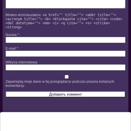
Можно использовать:
<a href="" title=""> <abbr title="">
<acronym title=""> <b> <blockquote cite=""> <cite> <code>
<del datetime=""> <em> <i> <q cite=""> <s> <strike>
<strong>
Nazwa
*
E-mail
*
Witryna internetowa
Zapamiętaj moje dane w tej przeglądarce podczas pisania kolejnych
komentarzy.