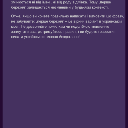
змінюється ні від імені, ні від роду відмінка. Тому „перше
березня” залишається незмінними у будь-якій контексті.
Отже, якщо ви хочете правильно написати і вимовити цю фразу,
не забувайте: „перше березня” – це вірний варіант в українській
мові. Не дозволяйте помилкам чи недолбкою мовленню
заплутати вас, дотримуйтесь правил, і ви будете говорити і
писати українською мовою бездоганно!