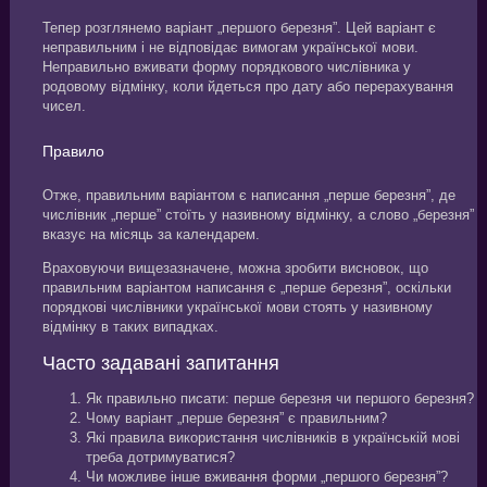
Тепер розглянемо варіант „першого березня”. Цей варіант є
неправильним і не відповідає вимогам української мови.
Неправильно вживати форму порядкового числівника у
родовому відмінку, коли йдеться про дату або перерахування
чисел.
Правило
Отже, правильним варіантом є написання „перше березня”, де
числівник „перше” стоїть у називному відмінку, а слово „березня”
вказує на місяць за календарем.
Враховуючи вищезазначене, можна зробити висновок, що
правильним варіантом написання є „перше березня”, оскільки
порядкові числівники української мови стоять у називному
відмінку в таких випадках.
Часто задавані запитання
Як правильно писати: перше березня чи першого березня?
Чому варіант „перше березня” є правильним?
Які правила використання числівників в українській мові
треба дотримуватися?
Чи можливе інше вживання форми „першого березня”?