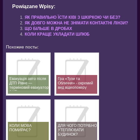
Powiązane Wpisy:
ЯК ПРАВИЛЬНО ЇСТИ КІВІ З ШКІРКОЮ ЧИ БЕЗ?
ЯК ДОВГО МОЖНА НЕ ЗНІМАТИ КОНТАКТНІ ЛІНЗИ?
ЩО БІЛЬШЕ В ДРОБАХ
КОЛИ КРАЩЕ УКЛАДАТИ ШЛЮБ
Похожие посты:
Евакуація авто після
Гра «Тузи та
ДТП Рівне —
Обличчя» - окремий
терміновий евакуатор
вид відеопокеру
24/7
КОЛИ МОВА
ДЛЯ ЧОГО ПОТРІБНО
ПОМИРАЄ?
УТЕПЛЮВАТИ
БУДИНОК?