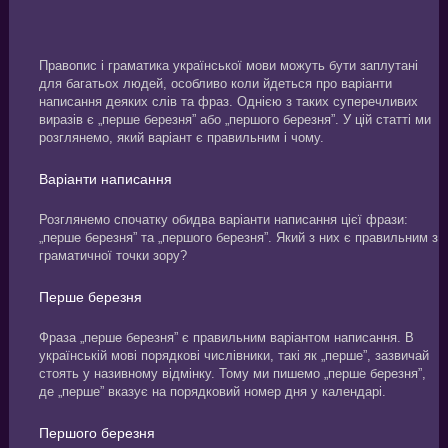
Правопис і граматика української мови можуть бути заплутані
для багатьох людей, особливо коли йдеться про варіанти
написання деяких слів та фраз. Однією з таких суперечливих
виразів є „перше березня” або „першого березня”. У цій статті ми
розглянемо, який варіант є правильним і чому.
Варіанти написання
Розглянемо спочатку обидва варіанти написання цієї фрази:
„перше березня” та „першого березня”. Який з них є правильним з
граматичної точки зору?
Перше березня
Фраза „перше березня” є правильним варіантом написання. В
українській мові порядкові числівники, такі як „перше”, зазвичай
стоять у називному відмінку. Тому ми пишемо „перше березня”,
де „перше” вказує на порядковий номер дня у календарі.
Першого березня