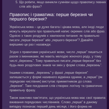
Що робити, якщо виникли сумніви щодо правопису певних
слів або фраз?
Правопис і граматика: перше березня чи
першого березня?
Українська мова – це дуже багата і цікава мова, але іноді люди
можуть міркувати про правильний напис окремих слів або фраз.
Однією з таких роздумів є хвилююче питання: як правильно
писати „перше березня” або „першого березня”? Давайте
вирішимо це раз і назавжди.
Згідно з правилами української мови, число „перше” пишеться
разом з іменниками, які мають мелодію жіночого роду, у тому
числі „березень”. Тому правильно писати „перше березня” без
будь-яких розділових знаків чи змін у формі слова „березень”.
Іншими словами, „березень” у фразі „перше березня”
залишається у формі називного відмінка однини, а „перше” (як
порядкове числівник) виступає прикметником до слова
„березня”. Таке поєднання слів створює логічну та граматично
правильну фразу.
Також важливо пам’ятати, що українська мова має свої правила
вживання порядкових числівників. Слово „перше” в даному
випадку позначає перший день місяця, і його форма не