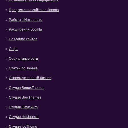
Познавательная информация
Продвижение сайта на Joomla
Работа в Интернете
Расширения Joomla
Создание сайтов
Софт
Социальные сети
Статьи по Joomla
Строим успешный бизнес
Студия BonusThemes
Студия BowThemes
Студия GavickPro
Студия HotJoomla
Студия IceTheme