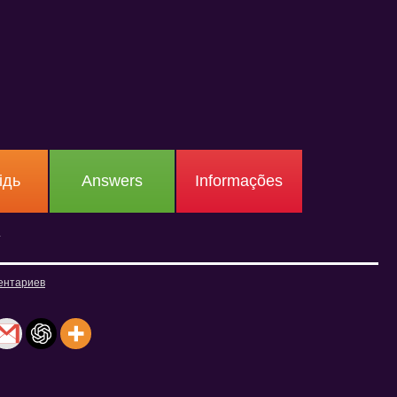
ідь
Answers
Informações
у
ентариев