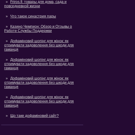
Friros.fi: товары для дома, сада и
повседневной жизни
Что такое синастрия пары
Казино Чемпион: Обзор и Отзывы о
Работе Службы Поддержки
Дофаміновий шопінг для жінок: як
отримувати задоволення без шкоди для
гаманця
Дофаміновий шопінг для жінок: як
отримувати задоволення без шкоди для
гаманця
Дофаміновий шопінг для жінок: як
отримувати задоволення без шкоди для
гаманця
Дофаміновий шопінг для жінок: як
отримувати задоволення без шкоди для
гаманця
Що таке дофаміновий сайт?