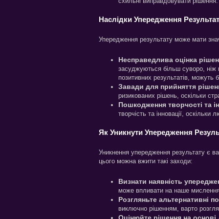
схильні виправдовувати рішення.
Наслідки Упередження Результа
Упередження результату може мати знач
Несправедлива оцінка рішен
засуджуються більш суворо, ніж в
позитивних результатів, можуть б
Завади для прийняття рішен
ризикованих рішень, оскільки ст
Пошкодження творчості та і
творчість та інновації, оскільки 
Як Уникнути Упередження Резуль
Уникнення упередження результату є ва
цього можна вжити такі заходи:
Визнати наявність упередже
може впливати на наше мислення
Розгляньте альтернативні по
виключно рішенням, варто розглян
Оцінюйте рішення на основі 