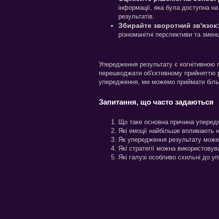
інформації, яка була доступна на
результатів.
Збирайте зворотний зв'язок
різноманітні перспективи та зме
Упередження результату є когнітивною 
перешкоджати об'єктивному прийняттю р
упередження, ми можемо приймати більш 
Запитання, що часто задаються
Що таке основна причина уперед
Які емоції найбільше впливають 
Як упередження результату може
Які стратегії можна використову
Які галузі особливо схильні до 