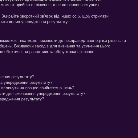
 момент прийняття рішення, а не на основі наступних
:
Збирайте зворотний зв'язок від інших осіб, щоб отримати
ншити вплив упередження результату.
помилкою, яка може призвести до несправедливої оцінки рішень та
ішень. Вживаючи заходів для визнання та усунення цього
об'єктивні, справедливі та обґрунтовані рішення.
ження результату?
на упередження результату?
 вплинути на процес прийняття рішень?
вати для зменшення упередження результату?
упередження результату?