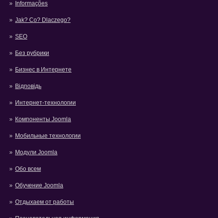
Informações
Jak? Co? Dlaczego?
SEO
Без рубрики
Бизнес в Интернете
Відповідь
Интернет-технологии
Компоненты Joomla
Мобильные технологии
Модули Joomla
Обо всем
Обучение Joomla
Отдыхаем от работы