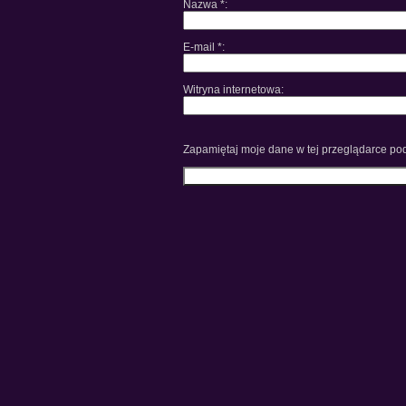
Nazwa
*
E-mail
*
Witryna internetowa
Zapamiętaj moje dane w tej przeglądarce pod