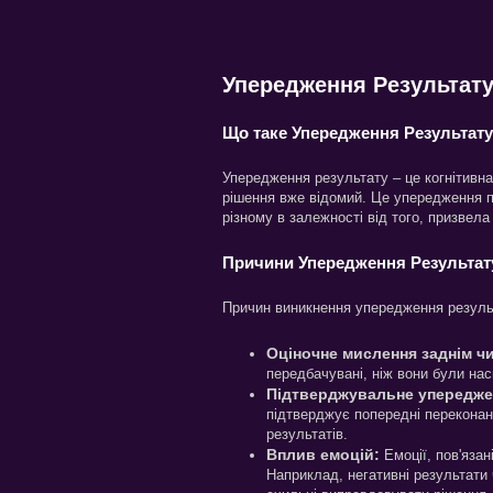
Упередження Результату
Що таке Упередження Результат
Упередження результату – це когнітивна 
рішення вже відомий. Це упередження п
різному в залежності від того, призвела
Причини Упередження Результат
Причин виникнення упередження результ
Оціночне мислення заднім ч
передбачувані, ніж вони були нас
Підтверджувальне упередже
підтверджує попередні переконан
результатів.
Вплив емоцій:
Емоції, пов'язан
Наприклад, негативні результати 