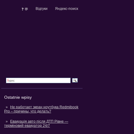
Відгуки
Яндекс-поиск
❓ 💬
Ostatnie wpisy
Не работает экран ноутбука Redmibook
Pro – причины, что делать?
Евакуація авто після ДТП Рівне —
терміновий евакуатор 24/7