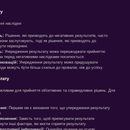
ту
ні наслідки:
ь:
Рішення, які призводять до негативних результатів, часто
они заслуговують, тоді як рішення, які призводять до
ути переоцінені.
ь:
Упередження результату може перешкоджати прийняттю
рах перед негативними наслідками посилюється.
нновацій:
Упередження результату може придушувати
люди можуть бути більш схильні до провалів, ніж до успіху.
тату
жливим для прийняття об'єктивних та справедливих рішень. Для
ння:
Першим ом є визнання того, що упередження результату
.
яснення:
Замість того, щоб приписувати результати
ути інші фактори, які могли сприяти результату.
доступної інформації:
Оцінюйте рішення на основі