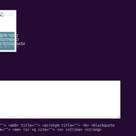
ДЛЯ ЧОГО
ПОТРІБНО
УТЕПЛЮВАТИ
БУДИНОК?
""> <abbr title=""> <acronym title=""> <b> <blockquote
e=""> <em> <i> <q cite=""> <s> <strike> <strong>