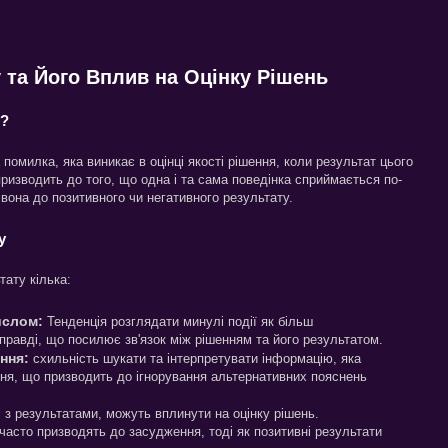
 та Його Вплив на Оцінку Рішень
у?
помилка, яка виникає в оцінці якості рішення, коли результат цього
ризводить до того, що одна і та сама поведінка сприймається по-
 вона до позитивного чи негативного результату.
у
ату кілька:
ислом:
Тенденція розглядати минулі події як більш
правді, що посилює зв'язок між рішенням та його результатом.
ння:
схильність шукати та інтерпретувати інформацію, яка
ня, що призводить до ігнорування альтернативних пояснень
і з результатами, можуть вплинути на оцінку рішень.
часто призводять до засудження, тоді як позитивні результати