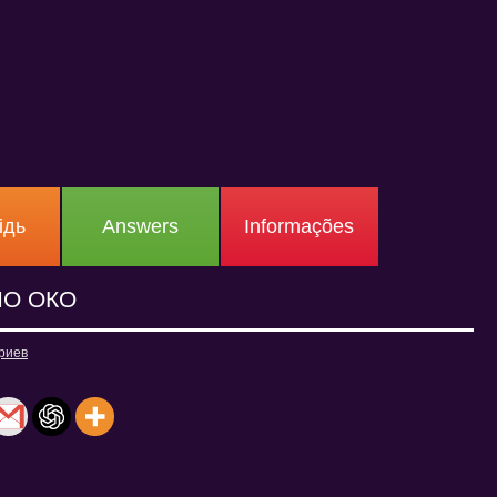
ідь
Answers
Informações
ЛО ОКО
риев