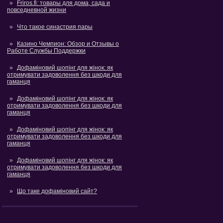
Friros.fi: товары для дома, сада и
повседневной жизни
Что такое синастрия пары
Казино Чемпион: Обзор и Отзывы о
Работе Службы Поддержки
Дофаміновий шопінг для жінок: як
отримувати задоволення без шкоди для
гаманця
Дофаміновий шопінг для жінок: як
отримувати задоволення без шкоди для
гаманця
Дофаміновий шопінг для жінок: як
отримувати задоволення без шкоди для
гаманця
Дофаміновий шопінг для жінок: як
отримувати задоволення без шкоди для
гаманця
Що таке дофаміновий сайт?