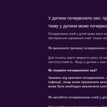
У дитини почервоніло око: п
Чому у дитини може почерво
Почервоніння очей у дітей може мати кі
бактеріальне зараження очей. Іншою мож
Як визначити причину почервоніння 
Для початку варто звернути увагу на інші
світлочутливість. Якщо у дитини є інші
Як лікувати почервоніння ока?
Залежно від причини почервоніння, 
інфекції, лікар може призначити антиб
може бути необхідно виключити конта
Як запобігти почервонінню очей у ді
Для запобігання почервоніння ока у діт