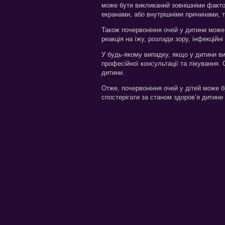
може бути викликаний зовнішніми факто
екранами, або внутрішніми причинами, т
Також почервоніння очей у дитини може 
реакція на їжу, розлади зору, інфекційн
У будь-якому випадку, якщо у дитини ви
професійної консультації та лікування.
дитини.
Отже, почервоніння очей у дітей може 
спостерігати за станом здоров’я дитин