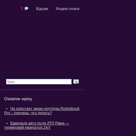
Відгуки
Яндекс-поиск
Ostatnie wpisy
Не работает экран ноутбука Redmibook
Pro – причины, что делать?
Евакуація авто після ДТП Рівне —
терміновий евакуатор 24/7