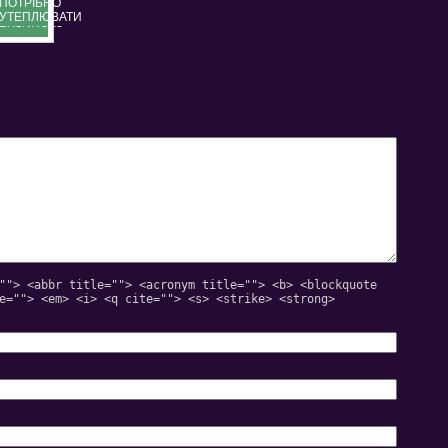
ПОТРІБНО
УТЕПЛЮВАТИ
БУДИНОК?
""> <abbr title=""> <acronym title=""> <b> <blockquote
e=""> <em> <i> <q cite=""> <s> <strike> <strong>