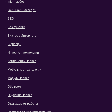
Informações
Jak? Co? Dlaczego?
SEO
Без рубрики
Бизнес в Интернете
Відповідь
Интернет-технологии
Компоненты Joomla
Мобильные технологии
Модули Joomla
Обо всем
Обучение Joomla
Отдыхаем от работы