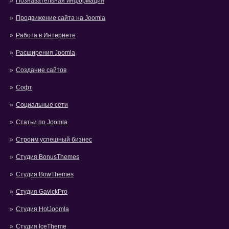
Познавательная информация
Продвижение сайта на Joomla
Работа в Интернете
Расширения Joomla
Создание сайтов
Софт
Социальные сети
Статьи по Joomla
Строим успешный бизнес
Студия BonusThemes
Студия BowThemes
Студия GavickPro
Студия HotJoomla
Студия IceTheme