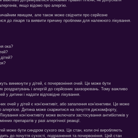
лергенів, якщо відомо про алергію.
вичайним явищем, але також може свідчити про серйозне
ся до лікаря та виявити причину проблеми для належного лікування.
ня ока?
ітей?
 дітей?
ря?
жуть виникнути у дітей, є почервоніння очей. Це може бути
их роздратувань і алергій до серйозних захворювань. Тому важливо
ей у дитини і надати відповідне лікування.
х очей у дітей є кон’юнктивіт, або запалення кон’юнктиви. Це може
бо алергією. Дитина може скаржитися на почуття дискомфорту,
 Лікування кон’юнктивіту може включати застосування антибіотиків у
мінних препаратів у разі алергічної реакції.
тей може бути синдром сухого ока. Це стан, коли очі виробляють
дить до почуття сухості, подразнення та почервоніння. Цей стан