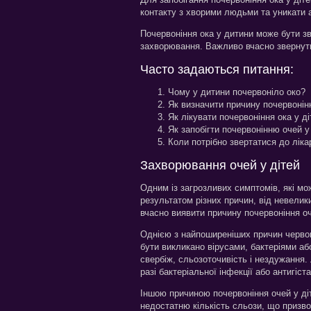
контакту з хворими людьми та уникати а
Почервоніння ока у дитини може бути з
захворювання. Важливо вчасно звернути
Часто задаються питання:
Чому у дитини почервоніло око?
Як визначити причину почервонін
Як лікувати почервоніння ока у д
Як запобігти почервонінню очей у
Коли потрібно звертатися до ліка
Захворювання очей у дітей
Одним із загрозливих симптомів, які мо
результатом різних причин, від невелик
вчасно виявити причину почервоніння оч
Однією з найпоширеніших причин червони
бути викликано вірусами, бактеріями а
свербіж, сльозоточивість і нездужання.
разі бактеріальної інфекції або антигіста
Іншою причиною почервоніння очей у ді
недостатню кількість сльози, що призво