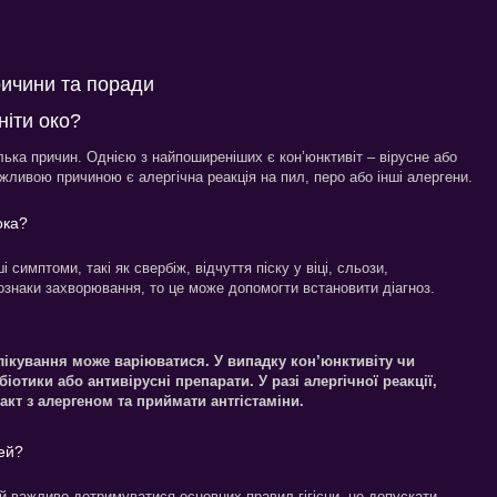
ричини та поради
ніти око?
лька причин. Однією з найпоширеніших є кон’юнктивіт – вірусне або
ливою причиною є алергічна реакція на пил, перо або інші алергени.
ока?
 симптоми, такі як свербіж, відчуття піску у віці, сльози,
 ознаки захворювання, то це може допомогти встановити діагноз.
лікування може варіюватися. У випадку кон’юнктивіту чи
іотики або антивірусні препарати. У разі алергічної реакції,
кт з алергеном та приймати антгістаміни.
тей?
ей важливо дотримуватися основних правил гігієни, не допускати