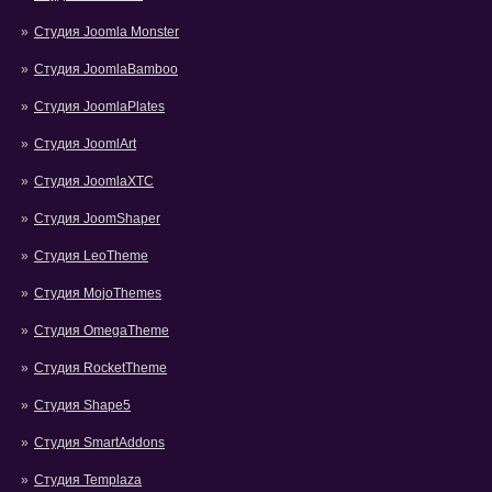
Студия Joomla Monster
Студия JoomlaBamboo
Студия JoomlaPlates
Студия JoomlArt
Студия JoomlaXTC
Студия JoomShaper
Студия LeoTheme
Студия MojoThemes
Студия OmegaTheme
Студия RocketTheme
Студия Shape5
Студия SmartAddons
Студия Templaza