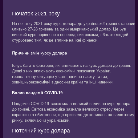
Початок 2021 року
На початку 2021 року курс долара до української гривні становив
близько 27-28 гривень за один американський долар. Це був
високий курс порівняно з попередніми роками, і багато людей
стурбовано тим, як це вплине на їхні фінанси.
Причини змін курсу долара
Існує багато факторів, які впливають на курс долара до гривні.
Деякі з них включають економічні показники України,
геополітичну ситуацію у світі, ціни на нафту та газ,
зовнішньоекономічні відносини країни та інші чинники.
Вплив пандемії COVID-19
Пандемія COVID-19 також мала великий вплив на курс долара
до гривні. Світова економіка зазнала великого стресу через
карантин та обмеження, що призвело до коливань на валютному
ринку, включаючи український.
Поточний курс долара