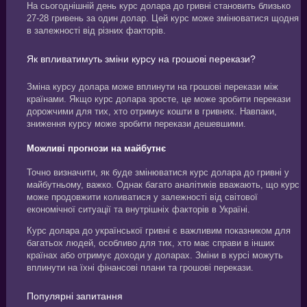
На сьогоднішній день курс долара до гривні становить близько
27-28 гривень за один долар. Цей курс може змінюватися щодня
в залежності від різних факторів.
Як впливатимуть зміни курсу на грошові перекази?
Зміна курсу долара може вплинути на грошові перекази між
країнами. Якщо курс долара зросте, це може зробити перекази
дорожчими для тих, хто отримує кошти в гривнях. Навпаки,
зниження курсу може зробити перекази дешевшими.
Можливі прогнози на майбутнє
Точно визначити, як буде змінюватися курс долара до гривні у
майбутньому, важко. Однак багато аналітиків вважають, що курс
може продовжити коливатися у залежності від світової
економічної ситуації та внутрішніх факторів в Україні.
Курс долара до української гривні є важливим показником для
багатьох людей, особливо для тих, хто має справи в інших
країнах або отримує доходи у доларах. Зміни в курсі можуть
вплинути на їхні фінансові плани та грошові перекази.
Популярні запитання