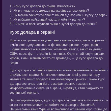
1. Чому курс долара до гривні змінюється?
2. Як впливає курс долара на українську економіку?
3. Як можна захистити свої фінанси від коливань курсу долара?
4. Як вибрати найкращий час для обміну валюти?
5. Чи можна прогнозувати зміни в курсі долара до гривні?
Курс долара в Україні
Українська гривня – національна валюта країни, перетворення і
обмін якої відбувається на фінансових ринках. Курс гривні
щодня змінюється відносно іноземних валют, таких як долар
США, євро, фунт стерлінгів та інших. Один з найпопулярніших
курсів, який цікавить багатьох громадян, – це курс долара до
гривні.
Курс долара в Україні є одним з основних показників економічної
стабільності країни. Він значно впливає на ціну нафти, газу,
металів та інших продуктів на міжнародних ринках. Також курс
долара визначається багатьма факторами, такими як
макроекономічна ситуація в країні, інфляція, стан бюджету та
зовнішньої торгівлі.
На сьогоднішній день, курс долара в Україні може коливатися із-
за різних економічних та політичних факторів. Зазвичай,
Національний банк України встановлює офіційний курс гривні до